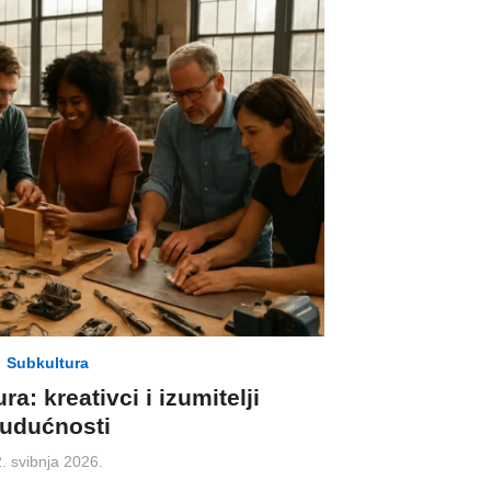
Subkultura
a: kreativci i izumitelji
udućnosti
osted
. svibnja 2026.
on