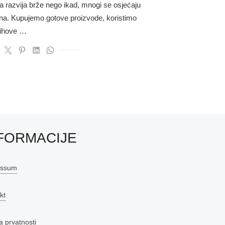
ja razvija brže nego ikad, mnogi se osjećaju
na. Kupujemo gotove proizvode, koristimo
jihove …
FORMACIJE
essum
kt
a prvatnosti