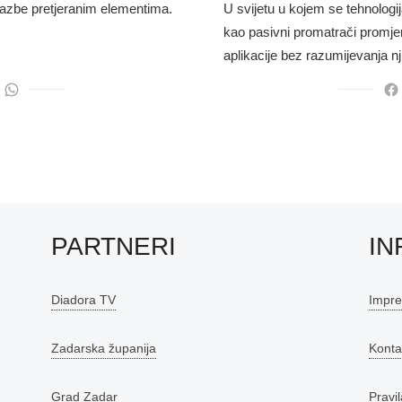
 glazbe pretjeranim elementima.
U svijetu u kojem se tehnologi
kao pasivni promatrači promje
aplikacije bez razumijevanja n
PARTNERI
IN
Diadora TV
Impr
Zadarska županija
Konta
Grad Zadar
Pravil