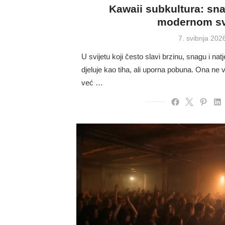
Kawaii subkultura: sna
modernom sv
Posted
7. svibnja 202
on
U svijetu koji često slavi brzinu, snagu i nat
djeluje kao tiha, ali uporna pobuna. Ona ne 
već …