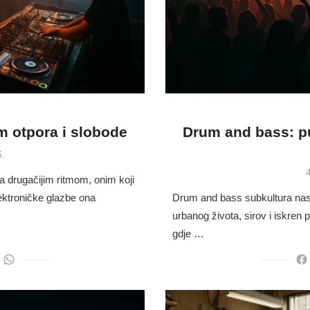
m otpora i slobode
Drum and bass: pu
6.
P
4
a drugačijim ritmom, onim koji
elektroničke glazbe ona
Drum and bass subkultura nast
urbanog života, sirov i iskren p
gdje …