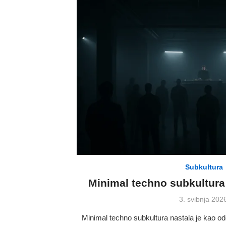
Subkultura
Minimal techno subkultura:
Posted
3. svibnja 202
on
Minimal techno subkultura nastala je kao 