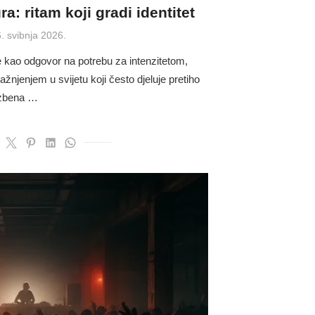
a: ritam koji gradi identitet
osted
. svibnja 2026.
on
e kao odgovor na potrebu za intenzitetom,
žnjenjem u svijetu koji često djeluje pretiho
lazbena …