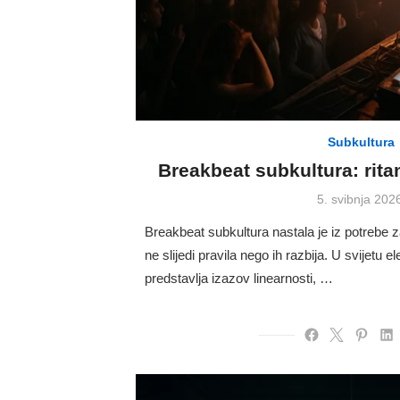
Subkultura
Breakbeat subkultura: rita
Posted
5. svibnja 202
on
Breakbeat subkultura nastala je iz potrebe z
ne slijedi pravila nego ih razbija. U svijetu 
predstavlja izazov linearnosti, …