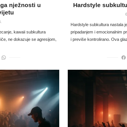
ga nježnosti u
Hardstyle subkultur
ijetu
P
6
6.
Hardstyle subkultura nastala j
jecanje, kawaii subkultura
pripadanjem i emocionalnim pra
viče, ne dokazuje se agresijom,
i previše kontrolirano. Ova g