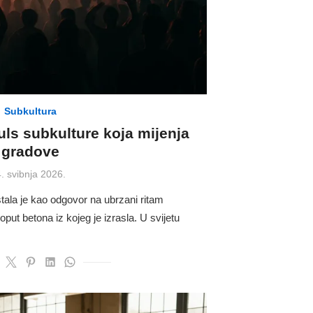
Subkultura
ls subkulture koja mijenja
gradove
osted
. svibnja 2026.
on
ala je kao odgovor na ubrzani ritam
oput betona iz kojeg je izrasla. U svijetu