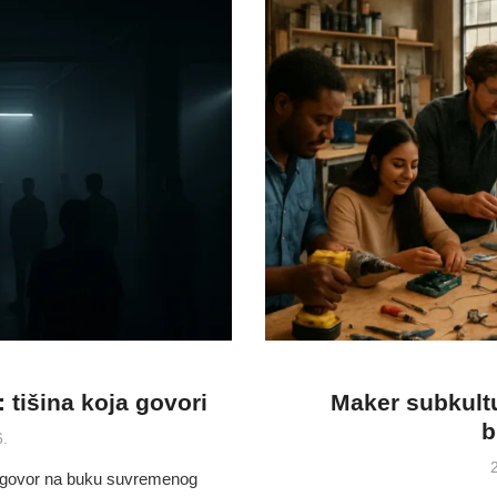
 tišina koja govori
Maker subkultur
b
6.
P
2
odgovor na buku suvremenog