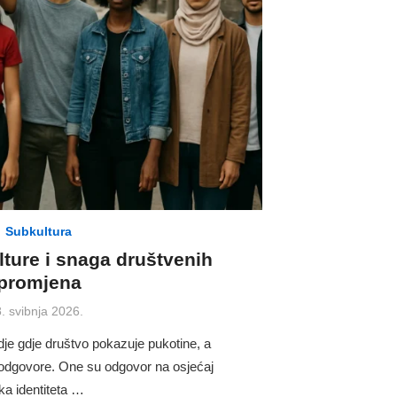
Subkultura
ture i snaga društvenih
promjena
osted
. svibnja 2026.
on
je gdje društvo pokazuje pukotine, a
e odgovore. One su odgovor na osjećaj
tka identiteta …