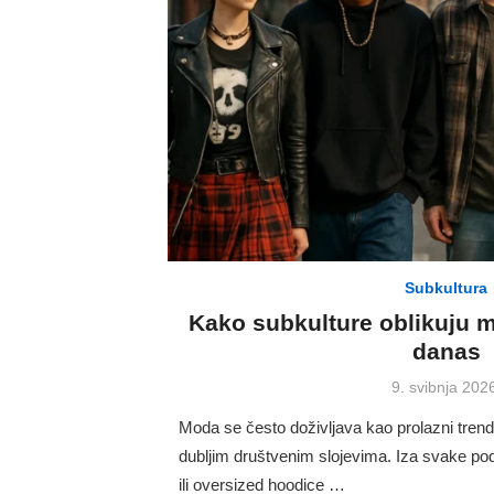
Subkultura
Kako subkulture oblikuju m
danas
Posted
9. svibnja 202
on
Moda se često doživljava kao prolazni trend,
dubljim društvenim slojevima. Iza svake po
ili oversized hoodice …