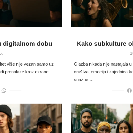
u digitalnom dobu
Kako subkulture ob
P
6.
1
o
itet više nije vezan samo uz
Glazba nikada nije nastajala u
judi pronalaze kroz ekrane,
društva, emocija i zajednica ko
snažne …