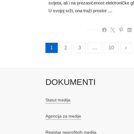
svijeta, ali i na prezasićenost elektroničke
U svojoj srži, ona traži prostor …
Brojevi
1
2
3
…
10
‹
stranica
objava
DOKUMENTI
Statut medija
Agencija za medije
Registar neprofitnih medija