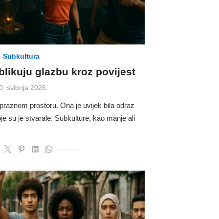
Subkultura
likuju glazbu kroz povijest
osted
0. svibnja 2026.
n
 praznom prostoru. Ona je uvijek bila odraz
je su je stvarale. Subkulture, kao manje ali