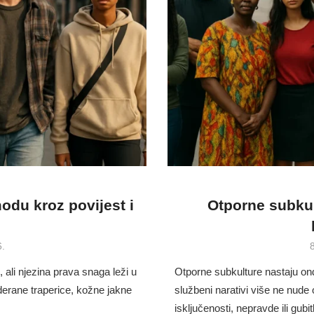
odu kroz povijest i
Otporne subkul
P
6.
8
 ali njezina prava snaga leži u
Otporne subkulture nastaju ond
derane traperice, kožne jakne
službeni narativi više ne nud
isključenosti, nepravde ili gubi