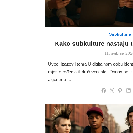
Subkultura
Kako subkulture nastaju 
Posted
11. svibnja 202
on
Uvod: izazov i tema U digitalnom dobu ident
mjesto rođenja ili društveni sloj. Danas se l
algoritme …