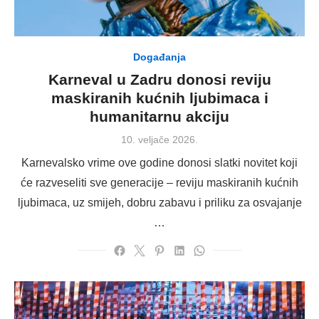
Događanja
Karneval u Zadru donosi reviju
maskiranih kućnih ljubimaca i
humanitarnu akciju
Posted
10. veljače 2026.
on
Karnevalsko vrime ove godine donosi slatki novitet koji
će razveseliti sve generacije – reviju maskiranih kućnih
ljubimaca, uz smijeh, dobru zabavu i priliku za osvajanje
…