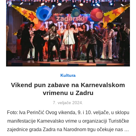
Kultura
Vikend pun zabave na Karnevalskom
vrimenu u Zadru
Posted
7. veljače 2024.
on
Foto: Iva Perinčić Ovog vikenda, 9. i 10. veljače, u sklopu
manifestacije Karnevalsko vrime u organizaciji Turističke
zajednice grada Zadra na Narodnom trgu očekuje nas …