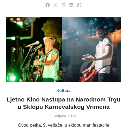
Kultura
Ljetno Kino Nastupa na Narodnom Trgu
u Sklopu Karnevalskog Vrimena
Posted
5. veljače 2024.
on
Ovog petka, 9. veljače, u sklopu manifestacije