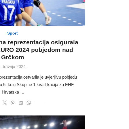
Sport
a reprezentacija osigurala
EURO 2024 pobjedom nad
Grčkom
Posted
3. travnja 2024.
on
ezentacija ostvarila je uvjerljivu pobjedu
u 5. kolu Skupine 1 kvalifikacija za EHF
 Hrvatska …