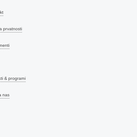
kt
a prvatnosti
menti
kti & programi
a nas