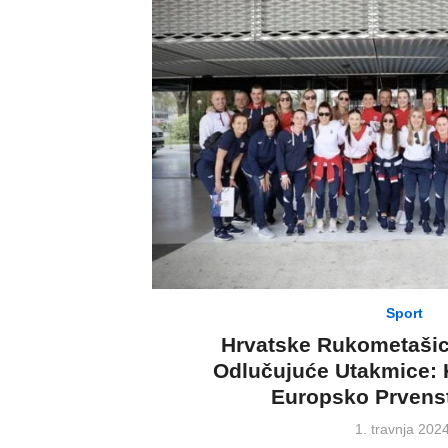
Sport
Hrvatske Rukometaši
Odlučujuće Utakmice: K
Europsko Prvens
Posted
1. travnja 2024
on