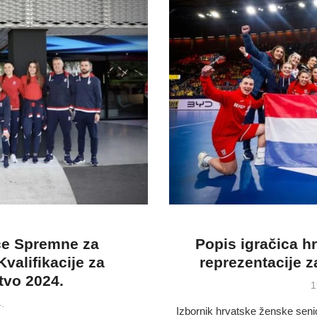
ce Spremne za
Popis igračica 
valifikacije za
reprezentacije z
tvo 2024.
P
1
o
.
Izbornik hrvatske ženske seni