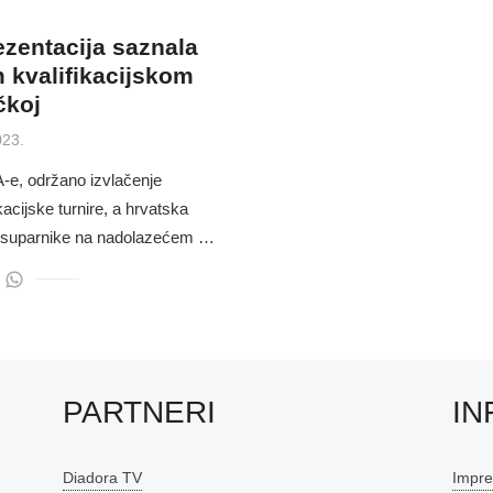
zentacija saznala
 kvalifikacijskom
čkoj
023.
-e, održano izvlačenje
kacijske turnire, a hrvatska
e suparnike na nadolazećem …
PARTNERI
IN
Diadora TV
Impr