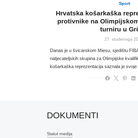
Sport
Hrvatska košarkaška repre
protivnike na Olimpijskom
turniru u Gr
Posted
27. studenoga 2
on
Danas je u švicarskom Miesu, sjedištu FIBA
natjecateljskih skupina za Olimpijske kvalifi
košarkaška reprezentacija saznala je svoj
DOKUMENTI
Statut medija