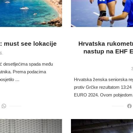
: must see lokacije
Hrvatska rukometn
nastup na EHF 
6.
eć desetljećima spada među
 putnika. Prema podacima
posjetilo …
Hrvatska ženska seniorska repr
protiv Grčke rezultatom 13:24 
EURO 2024. Ovom pobjedom,