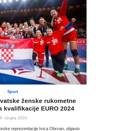
Sport
hrvatske ženske rukometne
a kvalifikacije EURO 2024
osted
9. ožujka 2024.
n
orske reprezentacije Ivica Obrvan, objavio