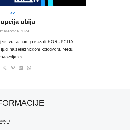
zv
upcija ubija
sted
 studenoga 2024.
usjedstvu su nam pokazali: KORUPCIJA
 ljudi na željezničkom kolodvoru. Među
pravovaljanih …
FORMACIJE
essum