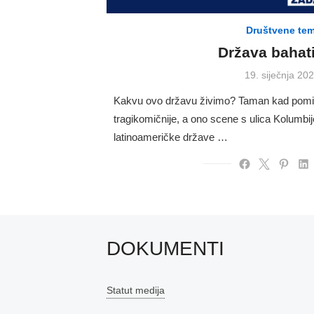
Društvene te
Država bahati
Posted
19. siječnja 202
on
Kakvu ovo državu živimo? Taman kad pomis
tragikomičnije, a ono scene s ulica Kolumbije,
latinoameričke države …
DOKUMENTI
Statut medija