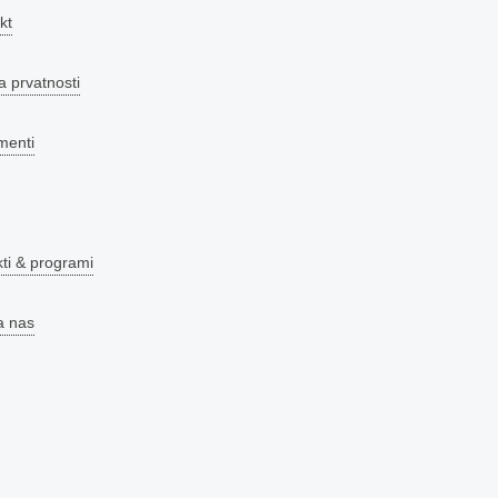
kt
a prvatnosti
menti
kti & programi
a nas