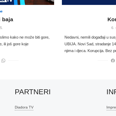
me
 baja
Kor
Po
5.
6.
on
limo kako ne može biti gore,
Nedavni, nemili događaji u s
 ili još gore koje
UBIJA. Novi Sad, stradanje 14
njima i djeca. Korupcija. Bez 
PARTNERI
IN
Diadora TV
Impr