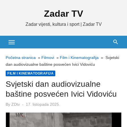
Skip
Zadar TV
to
content
Zadar vijesti, kultura i sport | Zadar TV
Početna stranica
»
Filmovi
»
Film i Kinematografija
»
Svjetski
dan audiovizualne baštine posvećen Ivici Vidoviću
FILM I KINEMATOGRAFIJA
Svjetski dan audiovizualne
baštine posvećen Ivici Vidoviću
Posted
By
ZDtv
17. listopada 2025.
on