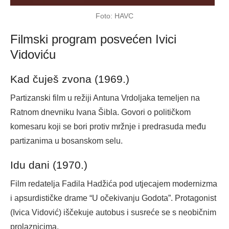
Foto: HAVC
Filmski program posvećen Ivici
Vidoviću
Kad čuješ zvona (1969.)
Partizanski film u režiji Antuna Vrdoljaka temeljen na
Ratnom dnevniku Ivana Šibla. Govori o političkom
komesaru koji se bori protiv mržnje i predrasuda među
partizanima u bosanskom selu.
Idu dani (1970.)
Film redatelja Fadila Hadžića pod utjecajem modernizma
i apsurdističke drame “U očekivanju Godota”. Protagonist
(Ivica Vidović) iščekuje autobus i susreće se s neobičnim
prolaznicima.