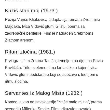
Kužiš stari moj (1973.)
Režija Vanče Kljakovića, adaptacija romana Zvonimira
Majdaka. Ivica Vidović glumi Glistu, boema sa
zagrebačke periferije. Film je nagrađen Srebrnom i
Zlatnom arenom.
Ritam zločina (1981.)
Prvi igrani film Zorana Tadića, temeljen na djelima Pavla
Pavličića. Triler s elementima fantastike u kojem Ivica
Vidović glumi podstanara koji se suočava s teorijom o
ritmu zločina.
Servantes iz Malog Mista (1982.)
Komedija kao nastavak serije “Naše malo misto”, prema
scenariju Miljenka Smoje. Film prikazuje povratak