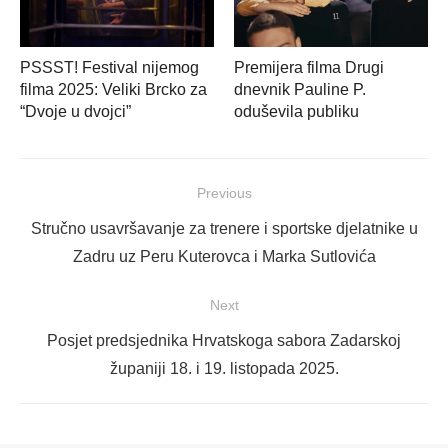
PSSST! Festival nijemog
Premijera filma Drugi
filma 2025: Veliki Brcko za
dnevnik Pauline P.
“Dvoje u dvojci”
oduševila publiku
Navigacija
Previous
objava
Previous
Stručno usavršavanje za trenere i sportske djelatnike u
post:
Zadru uz Peru Kuterovca i Marka Sutlovića
Next
Next
Posjet predsjednika Hrvatskoga sabora Zadarskoj
post:
županiji 18. i 19. listopada 2025.