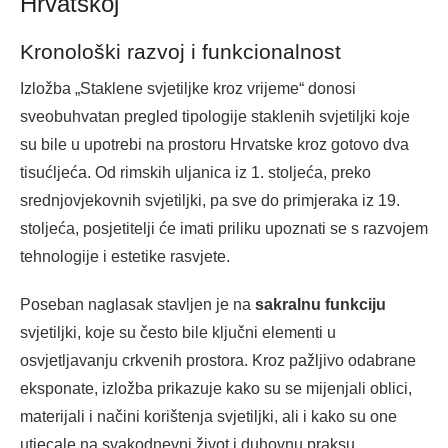
Hrvatskoj
Kronološki razvoj i funkcionalnost
Izložba „Staklene svjetiljke kroz vrijeme“ donosi
sveobuhvatan pregled tipologije staklenih svjetiljki koje
su bile u upotrebi na prostoru Hrvatske kroz gotovo dva
tisućljeća. Od rimskih uljanica iz 1. stoljeća, preko
srednjovjekovnih svjetiljki, pa sve do primjeraka iz 19.
stoljeća, posjetitelji će imati priliku upoznati se s razvojem
tehnologije i estetike rasvjete.
Poseban naglasak stavljen je na
sakralnu funkciju
svjetiljki, koje su često bile ključni elementi u
osvjetljavanju crkvenih prostora. Kroz pažljivo odabrane
eksponate, izložba prikazuje kako su se mijenjali oblici,
materijali i načini korištenja svjetiljki, ali i kako su one
utjecale na svakodnevni život i duhovnu praksu