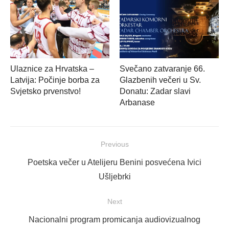
Ulaznice za Hrvatska –
Svečano zatvaranje 66.
Latvija: Počinje borba za
Glazbenih večeri u Sv.
Svjetsko prvenstvo!
Donatu: Zadar slavi
Arbanase
Navigacija
Previous
objava
Previous
Poetska večer u Atelijeru Benini posvećena Ivici
post:
Ušljebrki
Next
Next
Nacionalni program promicanja audiovizualnog