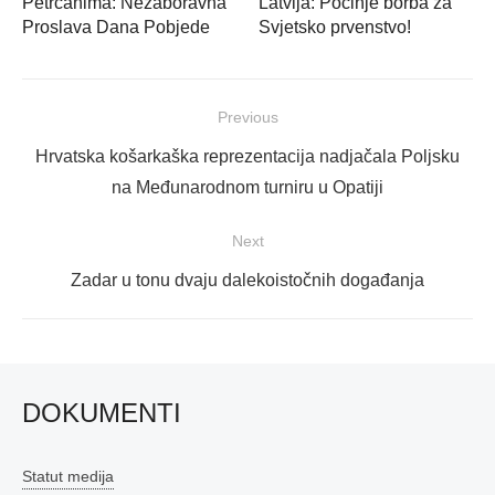
Petrčanima: Nezaboravna
Latvija: Počinje borba za
Proslava Dana Pobjede
Svjetsko prvenstvo!
Navigacija
Previous
objava
Previous
Hrvatska košarkaška reprezentacija nadjačala Poljsku
post:
na Međunarodnom turniru u Opatiji
Next
Next
Zadar u tonu dvaju dalekoistočnih događanja
post:
DOKUMENTI
Statut medija