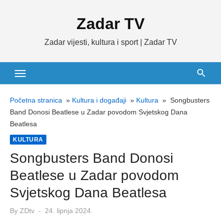
Skip
Zadar TV
to
content
Zadar vijesti, kultura i sport | Zadar TV
Početna stranica
»
Kultura i događaji
»
Kultura
»
Songbusters
Band Donosi Beatlese u Zadar povodom Svjetskog Dana
Beatlesa
KULTURA
Songbusters Band Donosi
Beatlese u Zadar povodom
Svjetskog Dana Beatlesa
Posted
By
ZDtv
24. lipnja 2024.
on