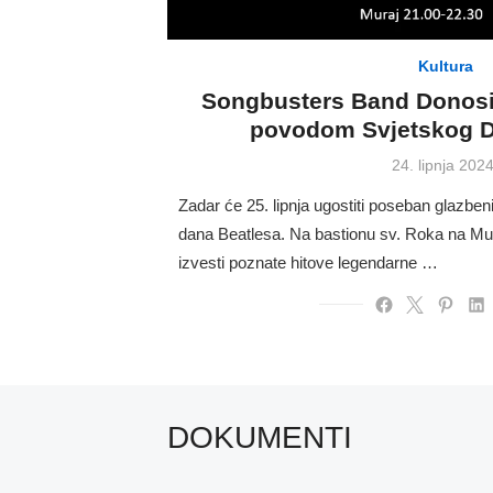
Kultura
Songbusters Band Donosi
povodom Svjetskog D
Posted
24. lipnja 2024
on
Zadar će 25. lipnja ugostiti poseban glazb
dana Beatlesa. Na bastionu sv. Roka na Mu
izvesti poznate hitove legendarne …
DOKUMENTI