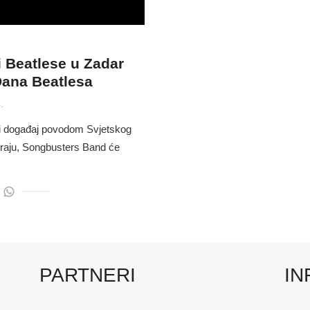
 Beatlese u Zadar
ana Beatlesa
.
eni događaj povodom Svjetskog
raju, Songbusters Band će
PARTNERI
IN