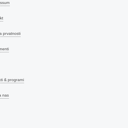
essum
kt
a prvatnosti
menti
kti & programi
a nas