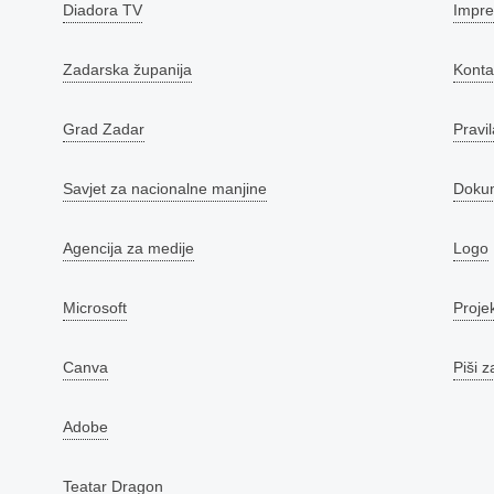
Diadora TV
Impr
Zadarska županija
Konta
Grad Zadar
Pravil
Savjet za nacionalne manjine
Doku
Agencija za medije
Logo
Microsoft
Proje
Canva
Piši z
Adobe
Teatar Dragon