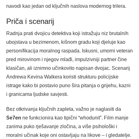
navodi kao jedan od ključnih naslova modernog trilera.
Priča i scenarij
Radnja prati dvojicu detektiva koji istražuju niz brutalnih
ubojstava u bezimenom, kišnom gradu koji djeluje kao
personifikacija moralnog raspada. Iskusni, umorni veteran
pred mirovinom i njegov mlađi, impulzivniji partner čine
klasičan, ali iznimno učinkovito napisan dvojac. Scenarij
Andrewa Kevina Walkera koristi strukturu policijske
istrage kako bi postavio puno šira pitanja o grijehu, kazni
i granicama ljudske savjesti.
Bez otkrivanja ključnih zapleta, važno je naglasiti da
Se7en
ne funkcionira kao tipični “whodunit”. Film manje
zanima puko rješavanje zločina, a više psihološki i
moralni učinak koje oni ostavljaju na likove – i gledatelje.