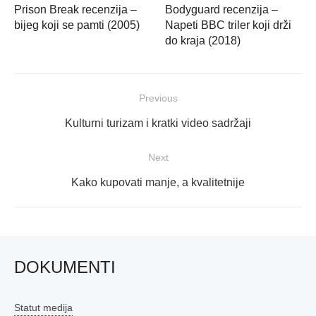
Prison Break recenzija –
Bodyguard recenzija –
bijeg koji se pamti (2005)
Napeti BBC triler koji drži
do kraja (2018)
Navigacija
Previous
objava
Previous
Kulturni turizam i kratki video sadržaji
post:
Next
Next
Kako kupovati manje, a kvalitetnije
post:
DOKUMENTI
Statut medija