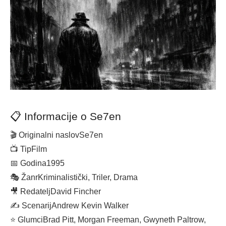
📋 Informacije o Se7en
🎬 Originalni naslov
Se7en
📺 Tip
Film
📅 Godina
1995
🎭 Žanr
Kriminalistički, Triler, Drama
🎥 Redatelj
David Fincher
✍️ Scenarij
Andrew Kevin Walker
⭐ Glumci
Brad Pitt, Morgan Freeman, Gwyneth Paltrow,