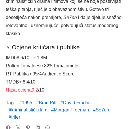
kriminalističkih drama i filmova koji se ne boje postavljati
teška pitanja, riječ je o obaveznom štivu. Gotovo tri
desetljeća nakon premijere,
Se7en
i dalje djeluje snažno,
relevantno i uznemirujuće, potvrđujući status modernog
klasika.
⭐ Ocjene kritičara i publike
IMDb
8.6
/10 · ≈ 1.8M
Rotten Tomatoes
≈ 82%
Tomatometer
RT Publika
≈ 95%
Audience Score
TMDB
≈ 8.4
/10
Naša ocjena
9.2
/10
Tag:
1995
Brad Pitt
David Fincher
kriminalistički film
Morgan Freeman
Se7en
triler