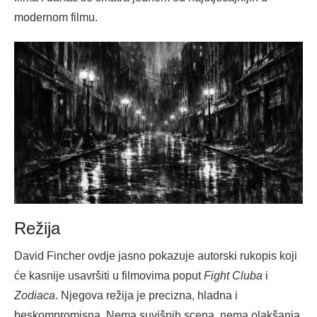
modernom filmu.
Režija
David Fincher ovdje jasno pokazuje autorski rukopis koji
će kasnije usavršiti u filmovima poput
Fight Cluba
i
Zodiaca
. Njegova režija je precizna, hladna i
beskompromisna. Nema suvišnih scena, nema olakšanja