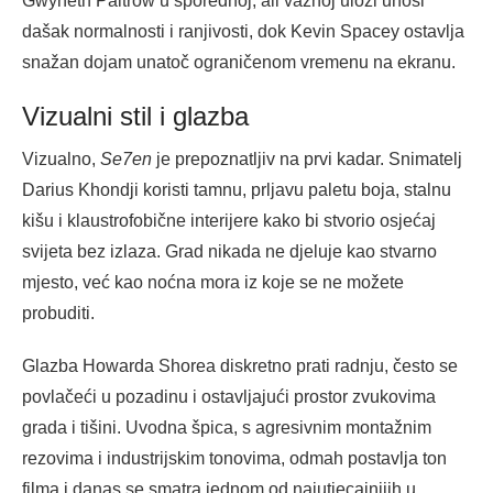
Gwyneth Paltrow u sporednoj, ali važnoj ulozi unosi
dašak normalnosti i ranjivosti, dok Kevin Spacey ostavlja
snažan dojam unatoč ograničenom vremenu na ekranu.
Vizualni stil i glazba
Vizualno,
Se7en
je prepoznatljiv na prvi kadar. Snimatelj
Darius Khondji koristi tamnu, prljavu paletu boja, stalnu
kišu i klaustrofobične interijere kako bi stvorio osjećaj
svijeta bez izlaza. Grad nikada ne djeluje kao stvarno
mjesto, već kao noćna mora iz koje se ne možete
probuditi.
Glazba Howarda Shorea diskretno prati radnju, često se
povlačeći u pozadinu i ostavljajući prostor zvukovima
grada i tišini. Uvodna špica, s agresivnim montažnim
rezovima i industrijskim tonovima, odmah postavlja ton
filma i danas se smatra jednom od najutjecajnijih u