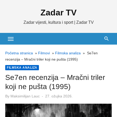
Skip
Zadar TV
to
content
Zadar vijesti, kultura i sport | Zadar TV
Početna stranica
»
Filmovi
»
Filmska analiza
»
Se7en
recenzija – Mračni triler koji ne pušta (1995)
FILMSKA ANALIZA
Se7en recenzija – Mračni triler
koji ne pušta (1995)
Posted
By
Maksimilijan Lauc
27. ožujka 2026.
on