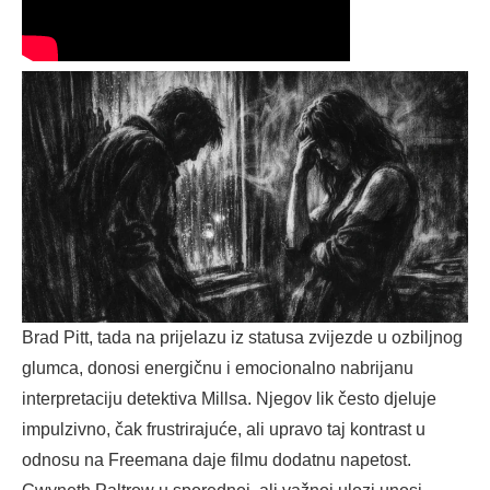
Brad Pitt, tada na prijelazu iz statusa zvijezde u ozbiljnog
glumca, donosi energičnu i emocionalno nabrijanu
interpretaciju detektiva Millsa. Njegov lik često djeluje
impulzivno, čak frustrirajuće, ali upravo taj kontrast u
odnosu na Freemana daje filmu dodatnu napetost.