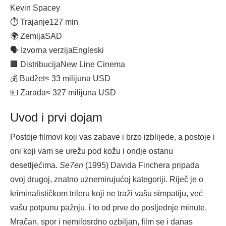
Kevin Spacey
⏱ Trajanje
127 min
🌍 Zemlja
SAD
🗣 Izvorna verzija
Engleski
🏢 Distribucija
New Line Cinema
💰 Budžet
≈ 33 milijuna USD
💵 Zarada
≈ 327 milijuna USD
Uvod i prvi dojam
Postoje filmovi koji vas zabave i brzo izblijede, a postoje i
oni koji vam se urežu pod kožu i ondje ostanu
desetljećima.
Se7en
(1995) Davida Finchera pripada
ovoj drugoj, znatno uznemirujućoj kategoriji. Riječ je o
kriminalističkom trileru koji ne traži vašu simpatiju, već
vašu potpunu pažnju, i to od prve do posljednje minute.
Mračan, spor i nemilosrdno ozbiljan, film se i danas