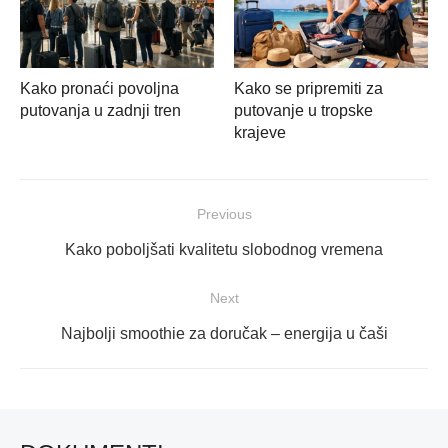
Kako pronaći povoljna
Kako se pripremiti za
putovanja u zadnji tren
putovanje u tropske
krajeve
Navigacija
Previous
objava
Previous
Kako poboljšati kvalitetu slobodnog vremena
post:
Next
Next
Najbolji smoothie za doručak – energija u čaši
post: