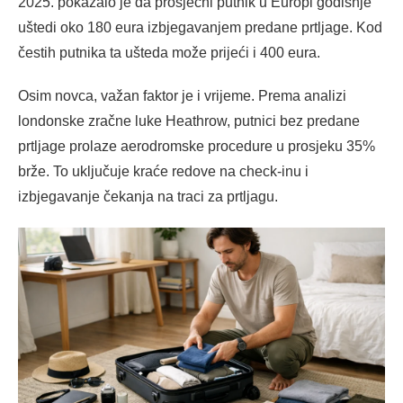
2025. pokazalo je da prosječni putnik u Europi godišnje
uštedi oko 180 eura izbjegavanjem predane prtljage. Kod
čestih putnika ta ušteda može prijeći i 400 eura.
Osim novca, važan faktor je i vrijeme. Prema analizi
londonske zračne luke Heathrow, putnici bez predane
prtljage prolaze aerodromske procedure u prosjeku 35%
brže. To uključuje kraće redove na check-inu i
izbjegavanje čekanja na traci za prtljagu.