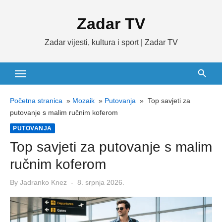
Skip
Zadar TV
to
content
Zadar vijesti, kultura i sport | Zadar TV
Početna stranica
»
Mozaik
»
Putovanja
»
Top savjeti za
putovanje s malim ručnim koferom
PUTOVANJA
Top savjeti za putovanje s malim
ručnim koferom
Posted
By
Jadranko Knez
8. srpnja 2026.
on