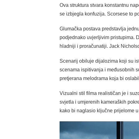
Ova struktura stvara konstantnu nape
se izbjegla konfuzija. Scorsese to po
Glumačka postava predstavlja jednu 
podjednako uvjerljivim pristupima.
hladniji i proračunatiji. Jack Nichols
Scenarij obiluje dijalozima koji su 
scenama ispitivanja i međusobnih sum
pretjerana melodrama koja bi oslabi
Vizualni stil filma realističan je i 
svjetla i umjerenih kameraških pokret
kako bi naglasio ključne prijelome u