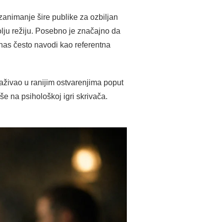
zanimanje šire publike za ozbiljan
jbolju režiju. Posebno je značajno da
anas često navodi kao referentna
raživao u ranijim ostvarenjima poput
iše na psihološkoj igri skrivača.