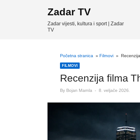
Skip
Zadar TV
to
content
Zadar vijesti, kultura i sport | Zadar
TV
Početna stranica
»
Filmovi
»
Recenzija
FILMOVI
Recenzija filma T
Posted
By
Bojan Mamla
8. veljače 2026.
on