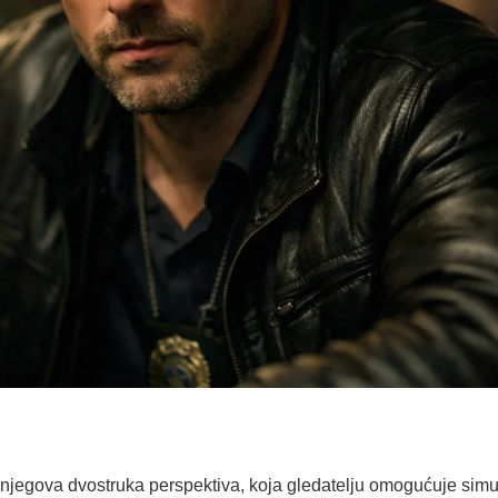
t njegova dvostruka perspektiva, koja gledatelju omogućuje sim