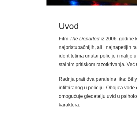
Uvod
Film
The Departed
iz 2006. godine kr
najpristupačnijih, ali i najnapetijih
identitetima unutar policije i mafije
stalnim pritiskom razotkrivanja. Već
Radnja prati dva paralelna lika: Bill
infiltriranog u policiju. Obojica vod
omogućuje gledatelju uvid u psihološ
karaktera.