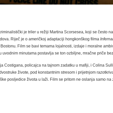
iminalistički je triler u režiji Martina Scorsesea, koji se često
 radova. Riječ je o američkoj adaptaciji hongkonškog filma
Infernal
 u Bostonu. Film se bavi temama lojalnosti, izdaje i moralne ambi
 u uvodnim minutama postavlja se ton ozbiljne, mračne priče bez
yja Costigana, policajca na tajnom zadatku u mafiji, i Colina Su
e dvostruke živote, pod konstantnim stresom i prijetnjom razotkriv
ke posljedice života u laži. Film se pritom ne oslanja samo na 