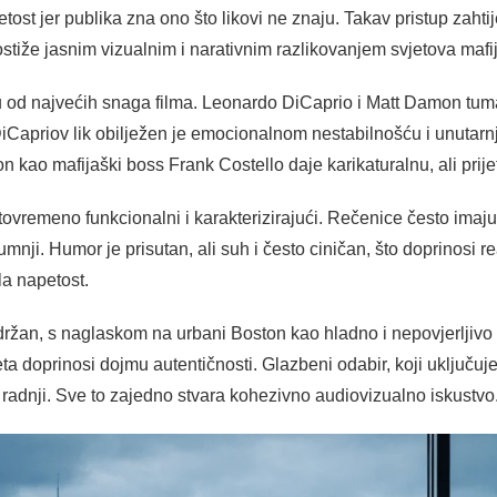
tost jer publika zna ono što likovi ne znaju. Takav pristup zaht
stiže jasnim vizualnim i narativnim razlikovanjem svjetova mafije
od najvećih snaga filma. Leonardo DiCaprio i Matt Damon tumače
 DiCapriov lik obilježen je emocionalnom nestabilnošću i unuta
on kao mafijaški boss Frank Costello daje karikaturalnu, ali prije
istovremeno funkcionalni i karakterizirajući. Rečenice često ima
nji. Humor je prisutan, ali suh i često ciničan, što doprinosi r
la napetost.
suzdržan, s naglaskom na urbani Boston kao hladno i nepovjerljiv
a doprinosi dojmu autentičnosti. Glazbeni odabir, koji uključuje r
 radnji. Sve to zajedno stvara kohezivno audiovizualno iskustvo