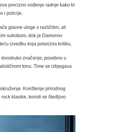
ijeva precizno vođenje radnje kako bi
 i policije.
 glavne uloge s različitim, ali
rnjim sukobom, dok je Damonov
teću izvedbu koja polarizira kritiku.
ju dvostruko značenje, posebno u
ealističnom tonu. Time se izbjegava
o okruženje. Korištenje prirodnog
ock klasike, koristi se štedljivo
.