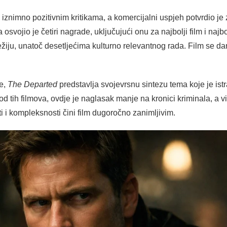
iznimno pozitivnim kritikama, a komercijalni uspjeh potvrdio je 
a osvojio je četiri nagrade, uključujući onu za najbolji film i na
ežiju, unatoč desetljećima kulturno relevantnog rada. Film se d
je,
The Departed
predstavlja svojevrsnu sintezu tema koje je ist
 od tih filmova, ovdje je naglasak manje na kronici kriminala, a v
 i kompleksnosti čini film dugoročno zanimljivim.