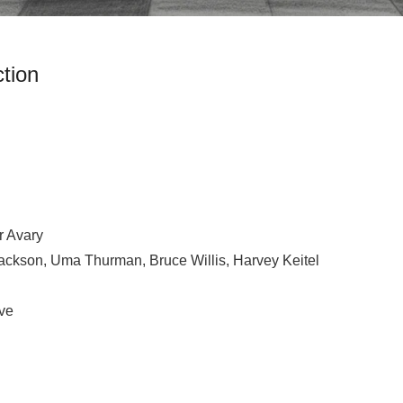
ction
r Avary
Jackson, Uma Thurman, Bruce Willis, Harvey Keitel
ve