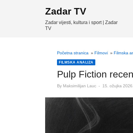
Skip
Zadar TV
to
content
Zadar vijesti, kultura i sport | Zadar
TV
Početna stranica
»
Filmovi
»
Filmska a
FILMSKA ANALIZA
Pulp Fiction recenz
Posted
By
Maksimilijan Lauc
15. ožujka 2026
on