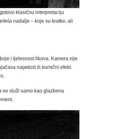
gotovo klasičnu interpretaciju
tela nadalje – koje su kratke, ali
boje i tjelesnost likova. Kamera nije
jačava napetost ili komični efekt.
m.
ra ne služi samo kao glazbena
lement.