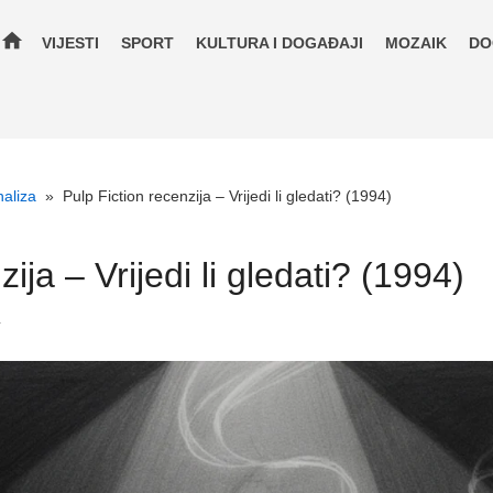
home
VIJESTI
SPORT
KULTURA I DOGAĐAJI
MOZAIK
DO
naliza
»
Pulp Fiction recenzija – Vrijedi li gledati? (1994)
ija – Vrijedi li gledati? (1994)
.