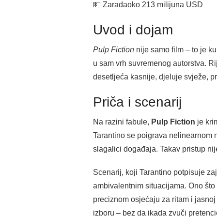
💵 Zarada
oko 213 milijuna USD
Uvod i dojam
Pulp Fiction
nije samo film – to je k
u sam vrh suvremenog autorstva. Riječ
desetljeća kasnije, djeluje svježe, 
Priča i scenarij
Na razini fabule,
Pulp Fiction
je kri
Tarantino se poigrava nelinearnom nar
slagalici događaja. Takav pristup nij
Scenarij, koji Tarantino potpisuje z
ambivalentnim situacijama. Ono što 
preciznom osjećaju za ritam i jasnoj 
izboru – bez da ikada zvuči pretenc