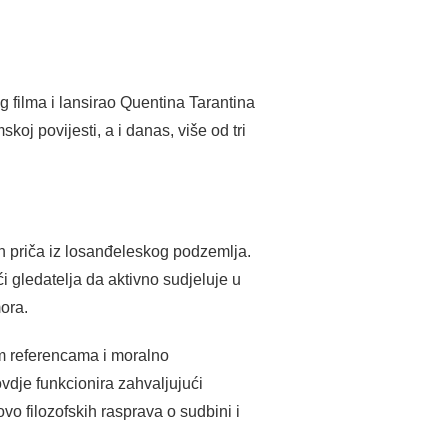
g filma i lansirao Quentina Tarantina
koj povijesti, a i danas, više od tri
ih priča iz losanđeleskog podzemlja.
ći gledatelja da aktivno sudjeluje u
mora.
im referencama i moralno
dje funkcionira zahvaljujući
vo filozofskih rasprava o sudbini i