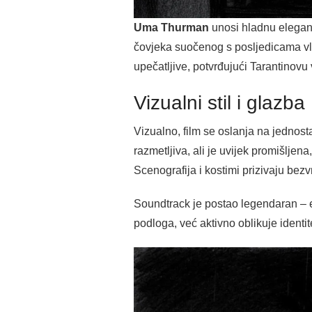
Uma Thurman
unosi hladnu eleganc
čovjeka suočenog s posljedicama vlas
upečatljive, potvrđujući Tarantinovu 
Vizualni stil i glazba
Vizualno, film se oslanja na jednosta
razmetljiva, ali je uvijek promišlje
Scenografija i kostimi prizivaju bez
Soundtrack je postao legendaran – e
podloga, već aktivno oblikuje identi