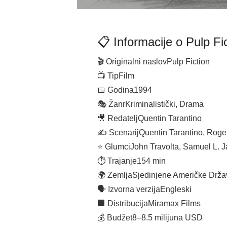
📋 Informacije o Pulp Fi
🎬 Originalni naslov
Pulp Fiction
📺 Tip
Film
📅 Godina
1994
🎭 Žanr
Kriminalistički, Drama
🎥 Redatelj
Quentin Tarantino
✍️ Scenarij
Quentin Tarantino, Roge
⭐ Glumci
John Travolta, Samuel L. 
⏱ Trajanje
154 min
🌍 Zemlja
Sjedinjene Američke Drža
🗣 Izvorna verzija
Engleski
🏢 Distribucija
Miramax Films
💰 Budžet
8–8.5 milijuna USD