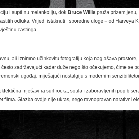
iju i suptilnu melankoliju, dok
Bruce Willis
pruža prizemljenu, 
titih odluka. Vrijedi istaknuti i sporedne uloge – od Harveya Kei
vještinu castinga.
vnu, ali iznimno učinkovitu fotografiju koja naglašava prostore, 
na, često zadržavajući kadar duže nego što očekujemo, čime se po
vremenski ugođaj, miješajući nostalgiju s modernim senzibiliteto
klektična mješavina surf rocka, soula i zaboravljenih pop bise
tet filma. Glazba ovdje nije ukras, nego ravnopravan narativni e