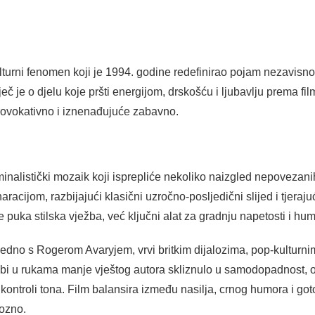
ulturni fenomen koji je 1994. godine redefinirao pojam nezavisno
 je o djelu koje pršti energijom, drskošću i ljubavlju prema films
provokativno i iznenađujuće zabavno.
minalistički mozaik koji isprepliće nekoliko naizgled nepovezan
acijom, razbijajući klasični uzročno-posljedični slijed i tjeraju
e puka stilska vježba, već ključni alat za gradnju napetosti i hu
ajedno s Rogerom Avaryjem, vrvi britkim dijalozima, pop-kulturn
bi u rukama manje vještog autora skliznulo u samodopadnost, ov
kontroli tona. Film balansira između nasilja, crnog humora i goto
iozno.