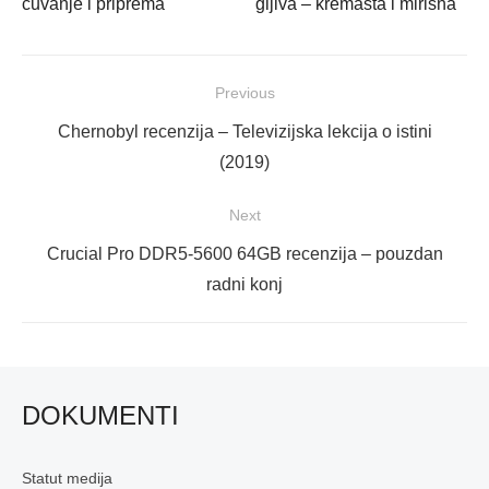
čuvanje i priprema
gljiva – kremasta i mirisna
Navigacija
Previous
objava
Previous
Chernobyl recenzija – Televizijska lekcija o istini
post:
(2019)
Next
Next
Crucial Pro DDR5-5600 64GB recenzija – pouzdan
post:
radni konj
DOKUMENTI
Statut medija