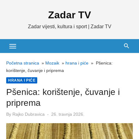
Skip
Zadar TV
to
content
Zadar vijesti, kultura i sport | Zadar TV
Početna stranica
»
Mozaik
»
hrana i piće
»
Pšenica:
korištenje, čuvanje i priprema
HRANA I PIĆE
Pšenica: korištenje, čuvanje i
priprema
Posted
By
Rajko Dubravica
26. travnja 2026.
on