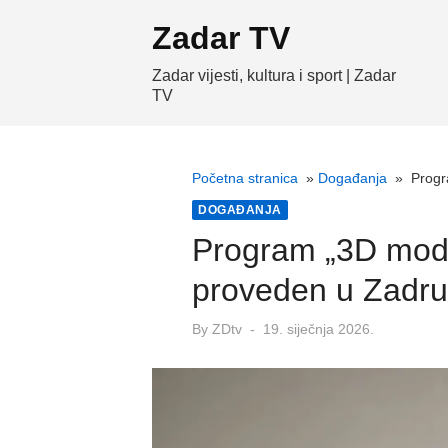
Skip
Zadar TV
to
content
Zadar vijesti, kultura i sport | Zadar
TV
Početna stranica
»
Događanja
»
Progr
DOGAĐANJA
Program „3D model
proveden u Zadru
Posted
By
ZDtv
19. siječnja 2026.
on