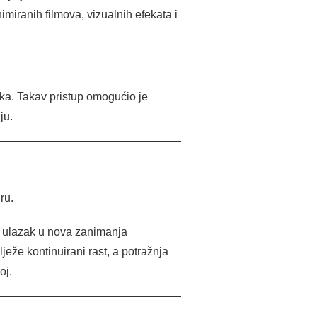
nimiranih filmova, vizualnih efekata i
ka. Takav pristup omogućio je
ju.
ru.
za ulazak u nova zanimanja
ježe kontinuirani rast, a potražnja
oj.