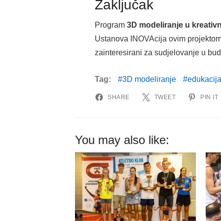
Zaključak
Program
3D modeliranje u kreativ
Ustanova INOVAcija ovim projektom p
zainteresirani za sudjelovanje u bu
Tag:
3D modeliranje
edukacij
SHARE
TWEET
PIN IT
You may also like: