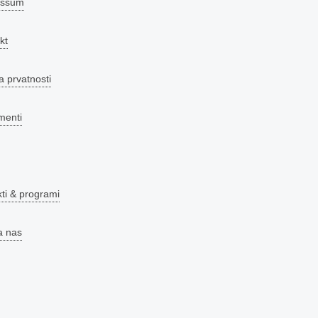
essum
kt
a prvatnosti
menti
kti & programi
a nas