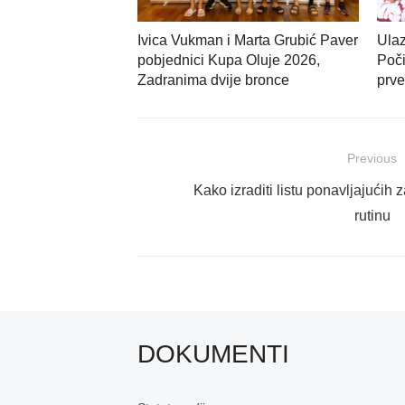
Ivica Vukman i Marta Grubić Paver
Ulaz
pobjednici Kupa Oluje 2026,
Poči
Zadranima dvije bronce
prve
Navigacija
Previous
objava
Previous
Kako izraditi listu ponavljajućih 
post:
rutinu
DOKUMENTI