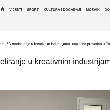
home
VIJESTI
SPORT
KULTURA I DOGAĐAJI
MOZAIK
DO
am „3D modeliranje u kreativnim industrijama“ uspješno proveden u Z
iranje u kreativnim industrija