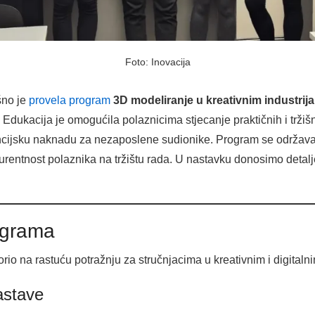
Foto: Inovacija
šno je
provela program
3D modeliranje u kreativnim industrij
Edukacija je omogućila polaznicima stjecanje praktičnih i tržiš
ncijsku naknadu za nezaposlene sudionike. Program se održavao 
kurentnost polaznika na tržištu rada. U nastavku donosimo detal
ograma
io na rastuću potražnju za stručnjacima u kreativnim i digitalni
nastave