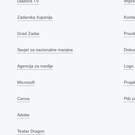
Diadora TV
Impr
Zadarska županija
Konta
Grad Zadar
Pravil
Savjet za nacionalne manjine
Doku
Agencija za medije
Logo
Microsoft
Proje
Canva
Piši z
Adobe
Teatar Dragon