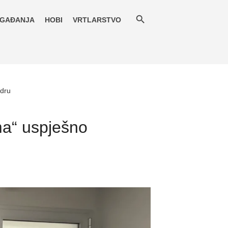
GAĐANJA
HOBI
VRTLARSTVO
adru
ma“ uspješno