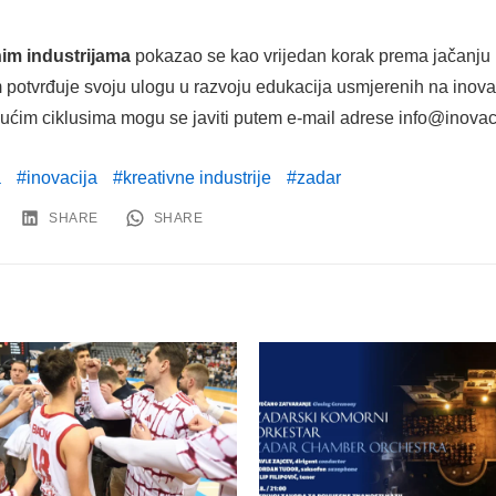
nim industrijama
pokazao se kao vrijedan korak prema jačanju 
otvrđuje svoju ulogu u razvoju edukacija usmjerenih na inovac
dućim ciklusima mogu se javiti putem e-mail adrese info@inovaci
a
inovacija
kreativne industrije
zadar
SHARE
SHARE