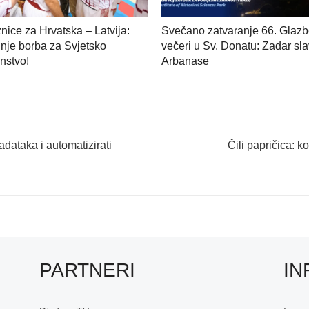
nice za Hrvatska – Latvija:
Svečano zatvaranje 66. Glazb
nje borba za Svjetsko
večeri u Sv. Donatu: Zadar sla
nstvo!
Arbanase
Next
zadataka i automatizirati
Čili papričica: k
post:
PARTNERI
IN