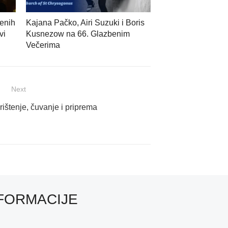
enih
Kajana Pačko, Airi Suzuki i Boris
vi
Kusnezow na 66. Glazbenim
Večerima
Next
orištenje, čuvanje i priprema
FORMACIJE