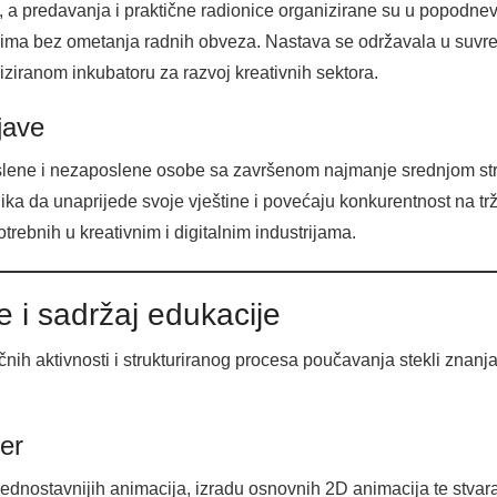
, a predavanja i praktične radionice organizirane su u popodne
ima bez ometanja radnih obveza. Nastava se održavala u suv
liziranom inkubatoru za razvoj kreativnih sektora.
ijave
oslene i nezaposlene osobe sa završenom najmanje srednjom s
ka da unaprijede svoje vještine i povećaju konkurentnost na tr
trebnih u kreativnim i digitalnim industrijama.
 i sadržaj edukacije
čnih aktivnosti i strukturiranog procesa poučavanja stekli znanja
ver
 jednostavnijih animacija, izradu osnovnih 2D animacija te stv