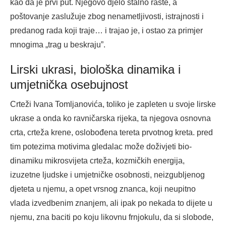
kao da je prvi put. Njegovo djelo stalno raste, a
poštovanje zaslužuje zbog nenametljivosti, istrajnosti i
predanog rada koji traje… i trajao je, i ostao za primjer
mnogima „trag u beskraju”.
Lirski ukrasi, biološka dinamika i
umjetnička osebujnost
Crteži Ivana Tomljanovića, toliko je zapleten u svoje lirske
ukrase a onda ko ravničarska rijeka, ta njegova osnovna
crta, crteža krene, oslobođena tereta prvotnog kreta. pred
tim potezima motivima gledalac može doživjeti bio-
dinamiku mikrosvijeta crteža, kozmičkih energija,
izuzetne ljudske i umjetničke osobnosti, neizgubljenog
djeteta u njemu, a opet vrsnog znanca, koji neupitno
vlada izvedbenim znanjem, ali ipak po nekada to dijete u
njemu, zna baciti po koju likovnu frnjokulu, da si slobode,