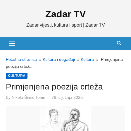
Skip
Zadar TV
to
content
Zadar vijesti, kultura i sport | Zadar TV
Početna stranica
»
Kultura i događaji
»
Kultura
»
Primjenjena
poezija crteža
KULTURA
Primjenjena poezija crteža
Posted
By
Nikola Šimić Tonin
26. siječnja 2026.
on