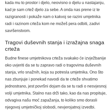
kada mu to prostor i djelo, neovisno o djelu u nastajanju,
kad je sam crtež djelo za sebe. A onda nas prene iz te
razigranosti i pokaže nam o kakvoj se razini umjetnika
radi i razinom crteža kom ne možeš pera odbiti, zadivi
savršenstvom.
Tragovi duševnih stanja i izražajna snaga
crteža
Budne finese umjetnikova crteža svakako će izvježbanije
oko uvjeriti da se tu zapravo radi o tragovima duševnih
stanja, vrlo snažnih, koja su potresla umjetnika. Ono što
nas zbunjuje i ponekad navodi da te crteže shvatimo
jednostrano, jest površni dojam da se tu radi o nesvjesnoj
volji umjetnika. Stalno nas drži tako, kao da nas propituje,
odvagiva našu moć zapažanja, to koliko smo dorasli
njegovoj umjetničkoj slobodi, nevjerojatnoj izvedbi.