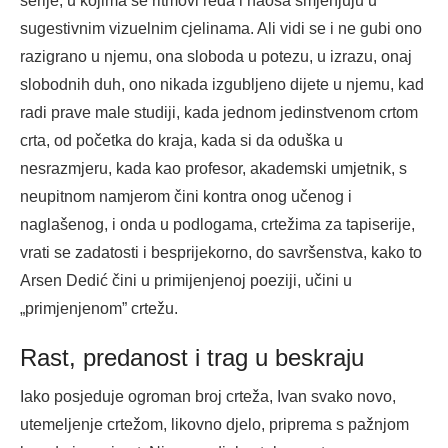
serije, u kojima se ritmovi reda i haosa smjenjuju u
sugestivnim vizuelnim cjelinama. Ali vidi se i ne gubi ono
razigrano u njemu, ona sloboda u potezu, u izrazu, onaj
slobodnih duh, ono nikada izgubljeno dijete u njemu, kad
radi prave male studiji, kada jednom jedinstvenom crtom
crta, od početka do kraja, kada si da oduška u
nesrazmjeru, kada kao profesor, akademski umjetnik, s
neupitnom namjerom čini kontra onog učenog i
naglašenog, i onda u podlogama, crtežima za tapiserije,
vrati se zadatosti i besprijekorno, do savršenstva, kako to
Arsen Dedić čini u primijenjenoj poeziji, učini u
„primjenjenom” crtežu.
Rast, predanost i trag u beskraju
Iako posjeduje ogroman broj crteža, Ivan svako novo,
utemeljenje crtežom, likovno djelo, priprema s pažnjom