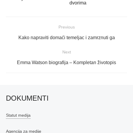
dvorima
Navigacija
Previous
objava
Previous
Kako napraviti domaći temeljac i zamrznuti ga
post:
Next
Next
Emma Watson biografija – Kompletan životopis
post:
DOKUMENTI
Statut medija
Agencija za medije