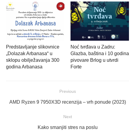
Predstavljanje slikovnice
Noć tvrđava u Zadru:
„Dolazak Arbanasa“ u
Glazba, baština i 10 godina
sklopu obilježavanja 300
pivovare Brlog u utvrdi
godina Arbanasa
Forte
Navigacija
Previous
objava
Previous
AMD Ryzen 9 7950X3D recenzija – vrh ponude (2023)
post:
Next
Next
Kako smanjiti stres na poslu