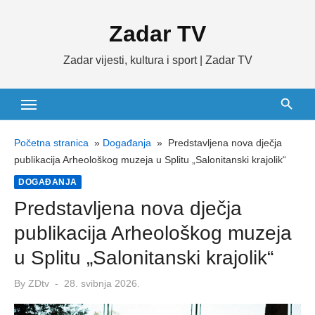
Skip
Zadar TV
to
content
Zadar vijesti, kultura i sport | Zadar TV
Početna stranica
»
Događanja
»
Predstavljena nova dječja
publikacija Arheološkog muzeja u Splitu „Salonitanski krajolik“
DOGAĐANJA
Predstavljena nova dječja
publikacija Arheološkog muzeja
u Splitu „Salonitanski krajolik“
Posted
By
ZDtv
28. svibnja 2026.
on