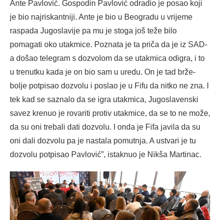
Ante Pavlović. Gospodin Pavlović odradio je posao koji
je bio najriskantniji. Ante je bio u Beogradu u vrijeme
raspada Jugoslavije pa mu je stoga još teže bilo
pomagati oko utakmice. Poznata je ta priča da je iz SAD-
a došao telegram s dozvolom da se utakmica odigra, i to
u trenutku kada je on bio sam u uredu. On je tad brže-
bolje potpisao dozvolu i poslao je u Fifu da nitko ne zna. I
tek kad se saznalo da se igra utakmica, Jugoslavenski
savez krenuo je rovariti protiv utakmice, da se to ne može,
da su oni trebali dati dozvolu. I onda je Fifa javila da su
oni dali dozvolu pa je nastala pomutnja. A ustvari je tu
dozvolu potpisao Pavlović”, istaknuo je Nikša Martinac.