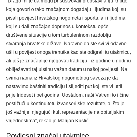
“Drago mi je da mogu prisustvovati predstavljanju knjige
koja govori o tako značajnom događaju i ljudima koji su
pisali povijest hrvatskog nogometa i sporta, ali i ljudima
koji su dali značajan doprinos u kontekstu opće
društvene situacije u tom turbulentnom razdoblju
stvaranja hrvatske države. Naravno da ste svi vi odavno
ušli u povijest onoga trenutka kad ste odigrali tu utakmicu,
ali još je značajnije njegovati tradiciju i iz godine u godinu
obilježavati taj uistinu važan datum u našoj povijesti. Na
svima nama iz Hrvatskog nogometnog saveza je da
nastavimo baštiniti tradiciju i slijediti put koji ste vi utrli
prije trideset i pet godina. Uostalom, naši Vatreni to i čine
postižući u kontinuitetu izvanserijske rezultate, a, što je
još važnije, njegujući kult reprezentacije na obiteljskim
vrijednostima”, rekao je Marijan Kustić.
Povijesni značaj utakmice