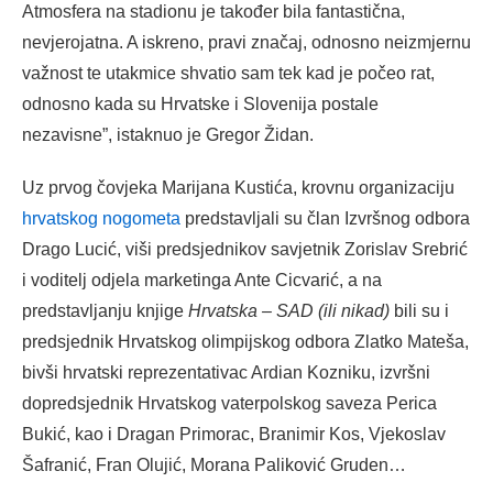
Atmosfera na stadionu je također bila fantastična,
nevjerojatna. A iskreno, pravi značaj, odnosno neizmjernu
važnost te utakmice shvatio sam tek kad je počeo rat,
odnosno kada su Hrvatske i Slovenija postale
nezavisne”, istaknuo je Gregor Židan.
Uz prvog čovjeka Marijana Kustića, krovnu organizaciju
hrvatskog nogometa
predstavljali su član Izvršnog odbora
Drago Lucić, viši predsjednikov savjetnik Zorislav Srebrić
i voditelj odjela marketinga Ante Cicvarić, a na
predstavljanju knjige
Hrvatska – SAD (ili nikad)
bili su i
predsjednik Hrvatskog olimpijskog odbora Zlatko Mateša,
bivši hrvatski reprezentativac Ardian Kozniku, izvršni
dopredsjednik Hrvatskog vaterpolskog saveza Perica
Bukić, kao i Dragan Primorac, Branimir Kos, Vjekoslav
Šafranić, Fran Olujić, Morana Paliković Gruden…