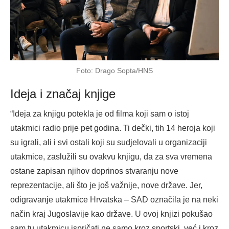
Foto: Drago Sopta/HNS
Ideja i značaj knjige
“Ideja za knjigu potekla je od filma koji sam o istoj
utakmici radio prije pet godina. Ti dečki, tih 14 heroja koji
su igrali, ali i svi ostali koji su sudjelovali u organizaciji
utakmice, zaslužili su ovakvu knjigu, da za sva vremena
ostane zapisan njihov doprinos stvaranju nove
reprezentacije, ali što je još važnije, nove države. Jer,
odigravanje utakmice Hrvatska – SAD označila je na neki
način kraj Jugoslavije kao države. U ovoj knjizi pokušao
sam tu utakmicu ispričati ne samo kroz sportski, već i kroz