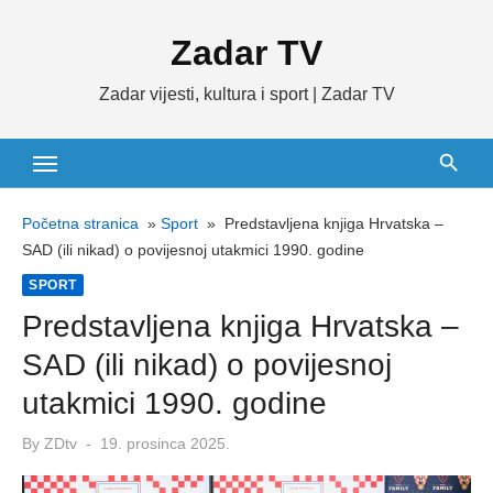
Skip
Zadar TV
to
content
Zadar vijesti, kultura i sport | Zadar TV
Početna stranica
»
Sport
»
Predstavljena knjiga Hrvatska –
SAD (ili nikad) o povijesnoj utakmici 1990. godine
SPORT
Predstavljena knjiga Hrvatska –
SAD (ili nikad) o povijesnoj
utakmici 1990. godine
Posted
By
ZDtv
19. prosinca 2025.
on