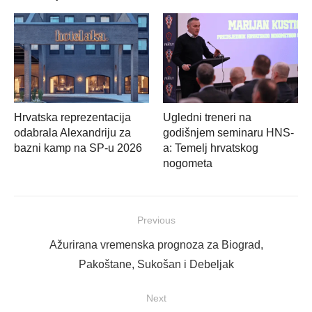
Hrvatska reprezentacija
Ugledni treneri na
odabrala Alexandriju za
godišnjem seminaru HNS-
bazni kamp na SP-u 2026
a: Temelj hrvatskog
nogometa
Navigacija
Previous
objava
Previous
Ažurirana vremenska prognoza za Biograd,
post:
Pakoštane, Sukošan i Debeljak
Next