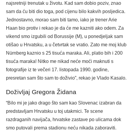
najsretniji trenutak u životu. Kad sam dobio poziv, znao
sam da ću biti dio toga, pod cijenu bilo kakvih posljedica.
Jednostavno, morao sam biti tamo, iako je trener Arie
Haan bio protiv i rekao je da će me kazniti ako odem. Za
vikend smo izgubili od Borussije (M), u ponedjeljak sam
otišao u Hrvatsku, a u četvrtak se vratio. Zato me moj klub
Nürnberg kaznio s 25 tisuća maraka. Ali, platio bih i 200
tisuća maraka! Nitko me nikad neće moći maknuti s
fotografije iz te večeri 17. listopada 1990. godine,
presretan sam što sam to doživio”, rekao je Vlado Kasalo.
Doživljaj Gregora Židana
“⁠Bilo mi je jako drago što sam kao Slovenac izabran da
predstavljam Hrvatsku u toj utakmici. Te scene
razdraganih navijača, hrvatske zastave po ulicama dok
smo putovali prema stadionu neću nikada zaboraviti.