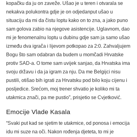
kopačku da ju on zaveže. Ušao je u teren i otvarala se
nekakva polukontra gdje je on odjedanput ušao u
situaciju da mi da čistu loptu kako on to zna, a jako puno
sam golova zabio na njegove asistencije. Uglavnom, dao
mi je fenomenalnu loptu u dubinu gdje sam ja samo ušao
između dva igrača i lijevom potkopao za 2:0. Zahvaljujem
Bogu što sam odabran da budem u momčadi Hrvatske
protiv SAD-a. O tome sam uvijek sanjao, da Hrvatska ima
svoju državu i da ja igram za nju. Da me Belgijci nisu
pustili, otišao bih igrati za Hrvatsku pod bilo koju cijenu i
posljedice. Srećom, moj trener shvatio je koliko mi ta
utakmica znači, pa me pustio”, prisjetio se Cvjetković.
Emocije Vlade Kasala
“Svaki put kad se sjetim te utakmice, od ponosa i emocija
idu mi suze na oči. Nakon rođenja djeteta, to mi je