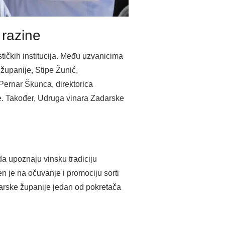
 razine
stičkih institucija. Među uzvanicima
 županije, Stipe Žunić,
Pernar Škunca, direktorica
e. Također, Udruga vinara Zadarske
da upoznaju vinsku tradiciju
n je na očuvanje i promociju sorti
darske županije jedan od pokretača