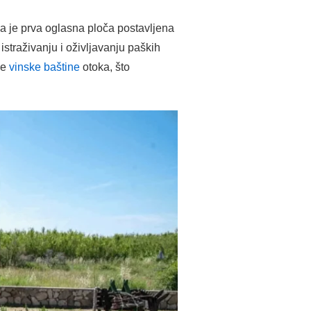
a je prva oglasna ploča postavljena
straživanju i oživljavanju paških
je
vinske baštine
otoka, što