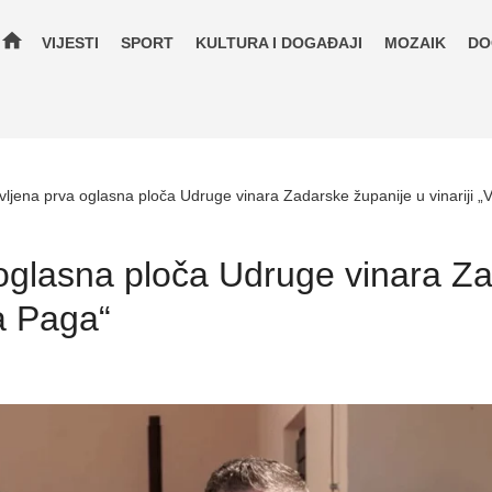
home
VIJESTI
SPORT
KULTURA I DOGAĐAJI
MOZAIK
DO
vljena prva oglasna ploča Udruge vinara Zadarske županije u vinariji „
oglasna ploča Udruge vinara Za
ka Paga“