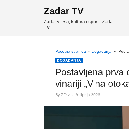
Skip
Zadar TV
to
content
Zadar vijesti, kultura i sport | Zadar
TV
Početna stranica
»
Događanja
»
Posta
DOGAĐANJA
Postavljena prva 
vinariji „Vina oto
Posted
By
ZDtv
9. lipnja 2026.
on