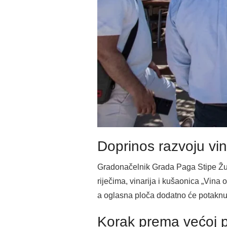
Doprinos razvoju vi
Gradonačelnik Grada Paga Stipe Žuni
riječima, vinarija i kušaonica „Vina
a oglasna ploča dodatno će potaknut
Korak prema većoj pr