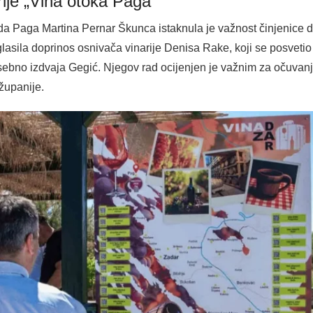
rije „Vina otoka Paga“
ada Paga Martina Pernar Škunca istaknula je važnost činjenice d
asila doprinos osnivača vinarije Denisa Rake, koji se posvetio i
osebno izdvaja Gegić. Njegov rad ocijenjen je važnim za očuvan
županije.