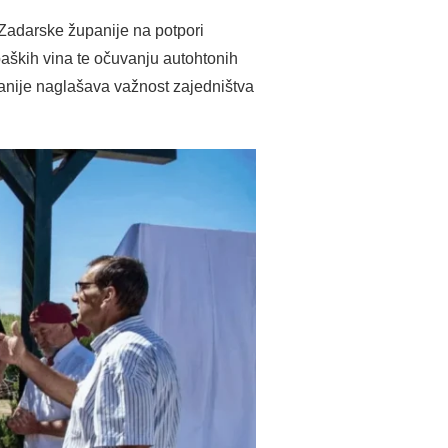
i Zadarske županije na potpori
paških vina te očuvanju autohtonih
upanije naglašava važnost zajedništva