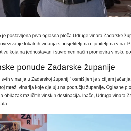
o je postavljena prva oglasna ploča Udruge vinara Zadarske žu
vezivanje lokalnih vinarija s posjetiteljima i ljubiteljima vina. 
jativu koja na jednostavan i suvremen način promovira vinsku 
inske ponude Zadarske županije
vih vinarija u Zadarskoj županiji“ osmišljen je s ciljem jačanja 
toj mreži vinarija koje djeluju na području županije. Oglasne ploč
na obilazak različitih vinskih destinacija. Inače, Udruga vinara 
kata.