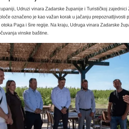
županiji, Udruzi vinara Zadarske županije i Turističkoj zajednic
 ploče označeno je kao važan korak u jačanju prepoznatljivosti 
eta otoka Paga i šire regije. Na kraju, Udruga vinara Zadarske ž
čuvanja vinske baštine.