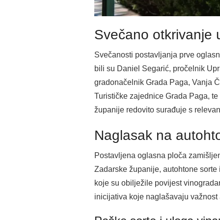
Svečano otkrivanje u
Svečanosti postavljanja prve oglasne
bili su Daniel Segarić, pročelnik Up
gradonačelnik Grada Paga, Vanja Čvr
Turističke zajednice Grada Paga, t
županije redovito surađuje s relevan
Naglasak na autohton
Postavljena oglasna ploča zamišljena
Zadarske županije, autohtone sorte 
koje su obilježile povijest vinograd
inicijativa koje naglašavaju važnost 