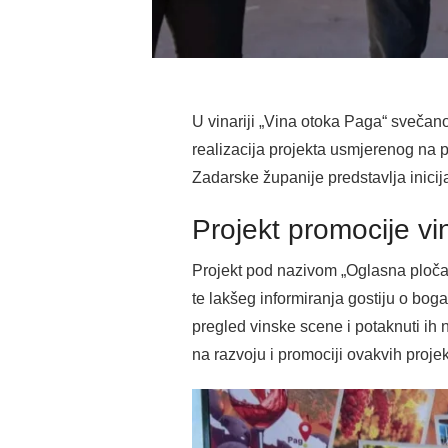
U vinariji „Vina otoka Paga“ svečan
realizacija projekta usmjerenog na po
Zadarske županije predstavlja inici
Projekt promocije v
Projekt pod nazivom „Oglasna ploča s
te lakšeg informiranja gostiju o boga
pregled vinske scene i potaknuti ih 
na razvoju i promociji ovakvih proje