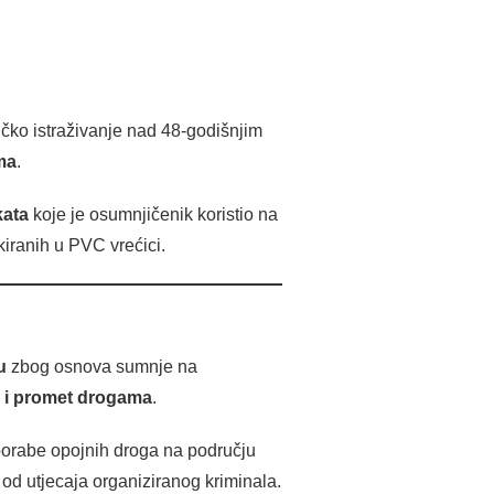
tičko istraživanje nad 48-godišnjim
ma
.
kata
koje je osumnjičenik koristio na
kiranih u PVC vrećici.
u
zbog osnova sumnje na
 i promet drogama
.
uporabe opojnih droga na području
 od utjecaja organiziranog kriminala.