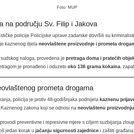
Foto: MUP
a na području Sv. Filip i Jakova
ističke policije Policijske uprave zadarske dovršili su kriminalis
je kaznenog djela
neovlaštene proizvodnje i prometa droga
em sudskog naloga, provedena je
pretraga doma i pratećih obje
Pretragom je pronađeno i oduzeto
oko 136 grama kokaina
, zapa
eovlaštenog prometa drogama
vanja, policija je protiv 48-godišnjaka podnijela
kaznenu prijav
a Kaznenog zakona koji se odnosi na
neovlaštenu proizvodnju
 provodi preventivne i represivne mjere s ciljem suzbijanja zlo
još jedan korak u
jačanju sigurnosti zajednice
i zaštiti građana