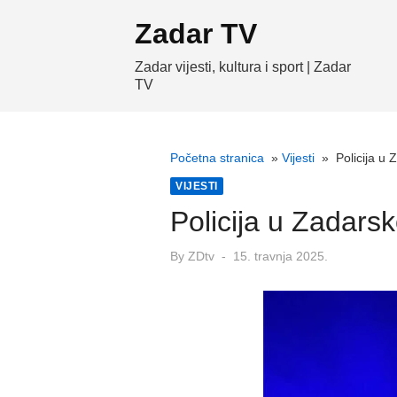
Skip
Zadar TV
to
content
Zadar vijesti, kultura i sport | Zadar
TV
Početna stranica
»
Vijesti
»
Policija u 
VIJESTI
Policija u Zadarsk
Posted
By
ZDtv
15. travnja 2025.
on