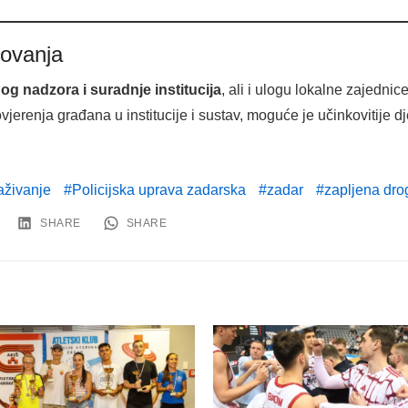
lovanja
nog nadzora i suradnje institucija
, ali i ulogu lokalne zajedni
vjerenja građana u institucije i sustav, moguće je učinkovitije dj
raživanje
Policijska uprava zadarska
zadar
zapljena dro
SHARE
SHARE