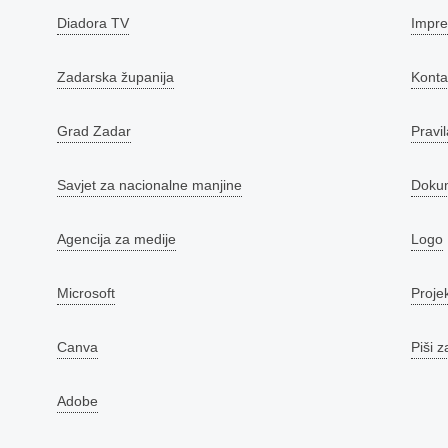
Diadora TV
Impr
Zadarska županija
Konta
Grad Zadar
Pravil
Savjet za nacionalne manjine
Doku
Agencija za medije
Logo
Microsoft
Proje
Canva
Piši z
Adobe