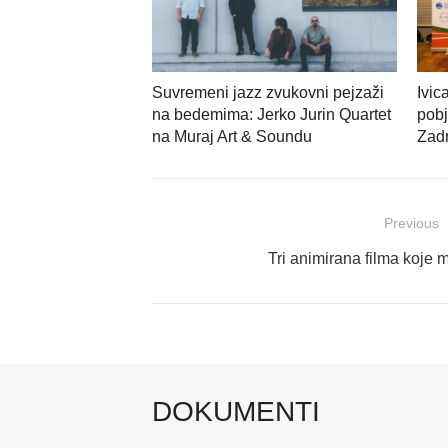
Suvremeni jazz zvukovni pejzaži
Ivic
na bedemima: Jerko Jurin Quartet
pobj
na Muraj Art & Soundu
Zadr
Navigacija
Previous
objava
Previous
Tri animirana filma koje 
post:
DOKUMENTI