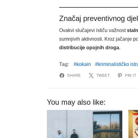
Značaj preventivnog dje
Ovakvi slučajevi ističu važnost
stal
sumnjivih aktivnosti. Kroz jačanje po
distribucije opojnih droga
.
Tag:
kokain
kriminalističko ist
SHARE
TWEET
PIN IT
You may also like: