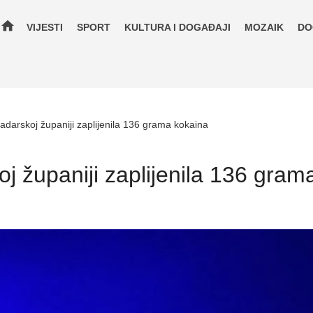
home
VIJESTI
SPORT
KULTURA I DOGAĐAJI
MOZAIK
DO
Zadarskoj županiji zaplijenila 136 grama kokaina
oj županiji zaplijenila 136 gra