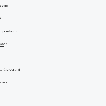
essum
kt
a prvatnosti
menti
kti & programi
a nas