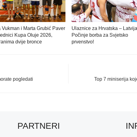
a Vukman i Marta Grubić Paver
Ulaznice za Hrvatska – Latvija
ednici Kupa Oluje 2026,
Počinje borba za Svjetsko
anima dvije bronce
prvenstvo!
Next
morate pogledati
Top 7 miniserija ko
post:
PARTNERI
IN