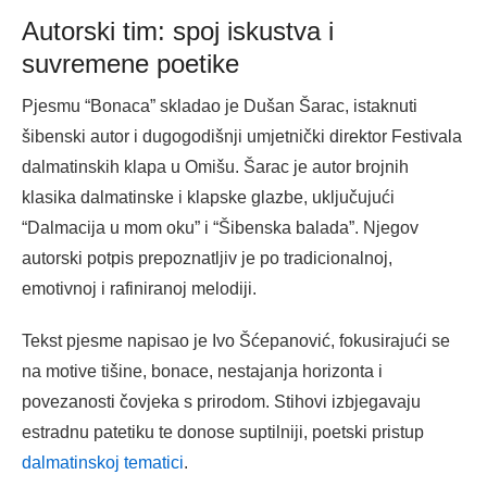
Autorski tim: spoj iskustva i
suvremene poetike
Pjesmu “Bonaca” skladao je Dušan Šarac, istaknuti
šibenski autor i dugogodišnji umjetnički direktor Festivala
dalmatinskih klapa u Omišu. Šarac je autor brojnih
klasika dalmatinske i klapske glazbe, uključujući
“Dalmacija u mom oku” i “Šibenska balada”. Njegov
autorski potpis prepoznatljiv je po tradicionalnoj,
emotivnoj i rafiniranoj melodiji.
Tekst pjesme napisao je Ivo Šćepanović, fokusirajući se
na motive tišine, bonace, nestajanja horizonta i
povezanosti čovjeka s prirodom. Stihovi izbjegavaju
estradnu patetiku te donose suptilniji, poetski pristup
dalmatinskoj tematici
.