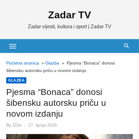
Skip
Zadar TV
to
content
Zadar vijesti, kultura i sport | Zadar TV
Početna stranica
»
Glazba
»
Pjesma “Bonaca” donosi
šibensku autorsku priču u novom izdanju
GLAZBA
Pjesma “Bonaca” donosi
šibensku autorsku priču u
novom izdanju
Posted
By
ZDtv
27. lipnja 2026.
on