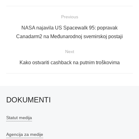
Navigacija
Previous
objava
Previous
NASA najavila US Spacewalk 95: popravak
post:
Canadarm2 na Međunarodnoj svemirskoj postaji
Next
Next
Kako ostvariti cashback na putnim troškovima
post:
DOKUMENTI
Statut medija
Agencija za medije