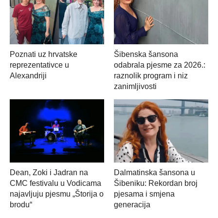
Poznati uz hrvatske
Šibenska šansona
reprezentativce u
odabrala pjesme za 2026.:
Alexandriji
raznolik program i niz
zanimljivosti
Dean, Zoki i Jadran na
Dalmatinska šansona u
CMC festivalu u Vodicama
Šibeniku: Rekordan broj
najavljuju pjesmu „Štorija o
pjesama i smjena
brodu“
generacija