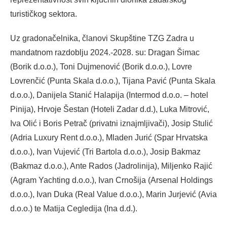
turističkog sektora.
Uz gradonačelnika, članovi Skupštine TZG Zadra u
mandatnom razdoblju 2024.-2028. su: Dragan Šimac
(Borik d.o.o.), Toni Dujmenović (Borik d.o.o.), Lovre
Lovrenčić (Punta Skala d.o.o.), Tijana Pavić (Punta Skala
d.o.o.), Danijela Stanić Halapija (Intermod d.o.o. – hotel
Pinija), Hrvoje Šestan (Hoteli Zadar d.d.), Luka Mitrović,
Iva Olić i Boris Petrač (privatni iznajmljivači), Josip Stulić
(Adria Luxury Rent d.o.o.), Mladen Jurić (Spar Hrvatska
d.o.o.), Ivan Vujević (Tri Bartola d.o.o.), Josip Bakmaz
(Bakmaz d.o.o.), Ante Rados (Jadrolinija), Miljenko Rajić
(Agram Yachting d.o.o.), Ivan Crnošija (Arsenal Holdings
d.o.o.), Ivan Duka (Real Value d.o.o.), Marin Jurjević (Avia
d.o.o.) te Matija Cegledija (Ina d.d.).