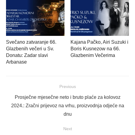
Svečano zatvaranje 66.
Kajana Pačko, Airi Suzuki i
Glazbenih večeri u Sv.
Boris Kusnezow na 66.
Donatu: Zadar slavi
Glazbenim Večerima
Arbanase
Navigacija
Previous
objava
Previous
Prosječne mjesečne neto i bruto plaće za kolovoz
post:
2024.: Zračni prijevoz na vrhu, proizvodnja odjeće na
dnu
Next