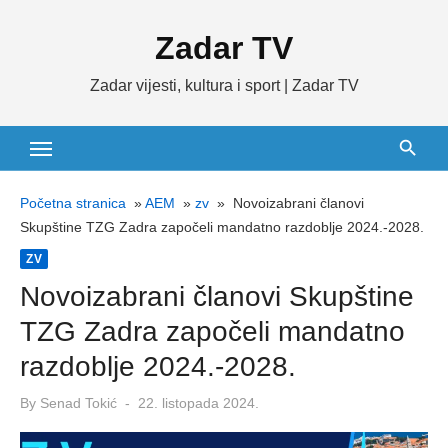
Skip
Zadar TV
to
content
Zadar vijesti, kultura i sport | Zadar TV
Početna stranica
»
AEM
»
zv
»
Novoizabrani članovi
Skupštine TZG Zadra započeli mandatno razdoblje 2024.-2028.
ZV
Novoizabrani članovi Skupštine
TZG Zadra započeli mandatno
razdoblje 2024.-2028.
Posted
By
Senad Tokić
22. listopada 2024.
on