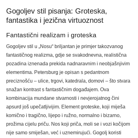
Gogoljev stil pisanja: Groteska,
fantastika i jezična virtuoznost
Fantastični realizam i groteska
Gogoljev stil u „Nosu“ briljantan je primjer takozvanog
fantastičnog realizma, gdje se svakodnevna, realistična
pozadina iznenada prekida nadnaravnim i neobjašnjivim
elementima. Petersburg je opisan s pedantnom
preciznošću – ulice, trgovi, katedrala, domovi – što stvara
snažan kontrast s fantastičnim događajem. Ova
kombinacija mundane stvarnosti i nevjerojatnog čini
apsurd još upečatljivijim. Element groteske, koji miješa
komično i tragično, lijepo i ružno, normalno i bizarno,
prožima cijelu priču. Nos koji priča, moli se i vozi kočijom
nije samo smiješan, već i uznemirujući. Gogolj koristi