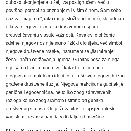
duboko ukorijenjena u želji za postignućem, već u
površnoj potrebi za priznanjem i višim činom. Sam sebe
naziva „majorom“, iako mu je službeni čin niži, što odmah
otkriva njegovu težnju ka društvenom usponu i
preuveličavanju vlastite važnosti. Kovalev je oličenje
taštine; njegov nos nije samo fizički dio tijela, već simbol
njegove društvene maske, instrument za „šarmiranje“
žena i način održavanja ugleda. Gubitak nosa za njega
nije samo fizička mana, već katastrofa koja prijeti
njegovom kompletnom identitetu i ruši sve njegove brižno
građene društvene iluzije. Njegova reakcija na gubitak je
panična i egocentrična, ne toliko zbog zdravstvenih
razloga koliko zbog sramote i straha od gubitka
društvenog statusa. On je žrtva vlastite opsjednutosti
vanjskim, nesposoban da vidi dalje od površine.
Nos: Samostalna egzistencija i satira