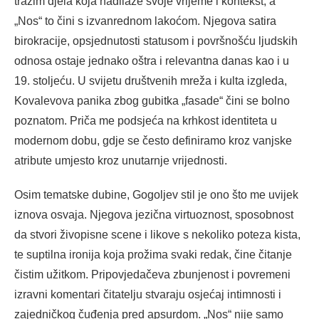
tražim djela koja nadilaze svoje vrijeme i kontekst, a
„Nos“ to čini s izvanrednom lakoćom. Njegova satira
birokracije, opsjednutosti statusom i površnošću ljudskih
odnosa ostaje jednako oštra i relevantna danas kao i u
19. stoljeću. U svijetu društvenih mreža i kulta izgleda,
Kovalevova panika zbog gubitka „fasade“ čini se bolno
poznatom. Priča me podsjeća na krhkost identiteta u
modernom dobu, gdje se često definiramo kroz vanjske
atribute umjesto kroz unutarnje vrijednosti.
Osim tematske dubine, Gogoljev stil je ono što me uvijek
iznova osvaja. Njegova jezična virtuoznost, sposobnost
da stvori živopisne scene i likove s nekoliko poteza kista,
te suptilna ironija koja prožima svaki redak, čine čitanje
čistim užitkom. Pripovjedačeva zbunjenost i povremeni
izravni komentari čitatelju stvaraju osjećaj intimnosti i
zajedničkog čuđenja pred apsurdom. „Nos“ nije samo