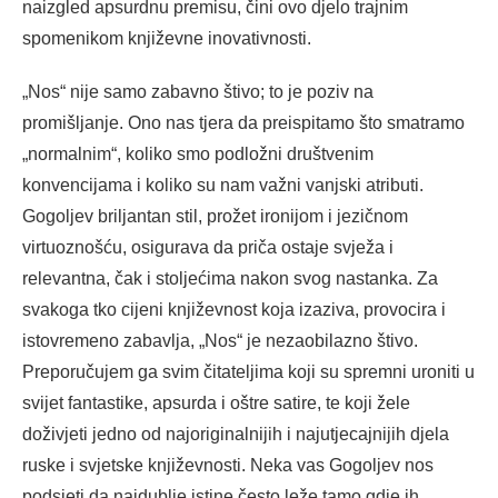
naizgled apsurdnu premisu, čini ovo djelo trajnim
spomenikom književne inovativnosti.
„Nos“ nije samo zabavno štivo; to je poziv na
promišljanje. Ono nas tjera da preispitamo što smatramo
„normalnim“, koliko smo podložni društvenim
konvencijama i koliko su nam važni vanjski atributi.
Gogoljev briljantan stil, prožet ironijom i jezičnom
virtuoznošću, osigurava da priča ostaje svježa i
relevantna, čak i stoljećima nakon svog nastanka. Za
svakoga tko cijeni književnost koja izaziva, provocira i
istovremeno zabavlja, „Nos“ je nezaobilazno štivo.
Preporučujem ga svim čitateljima koji su spremni uroniti u
svijet fantastike, apsurda i oštre satire, te koji žele
doživjeti jedno od najoriginalnijih i najutjecajnijih djela
ruske i svjetske književnosti. Neka vas Gogoljev nos
podsjeti da najdublje istine često leže tamo gdje ih