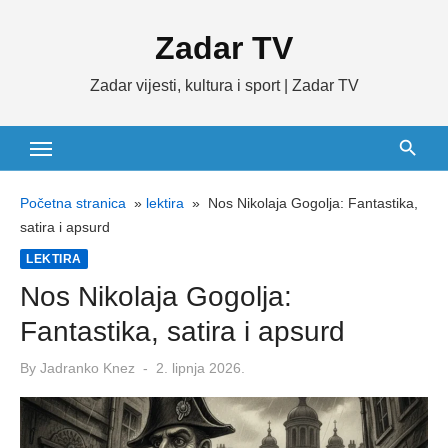
Skip
Zadar TV
to
content
Zadar vijesti, kultura i sport | Zadar TV
Početna stranica
»
lektira
»
Nos Nikolaja Gogolja: Fantastika,
satira i apsurd
LEKTIRA
Nos Nikolaja Gogolja:
Fantastika, satira i apsurd
Posted
By
Jadranko Knez
2. lipnja 2026.
on