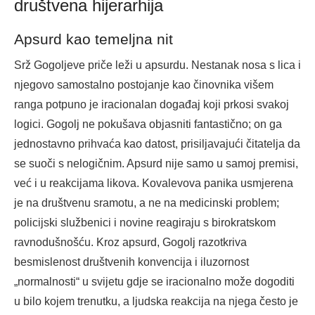
društvena hijerarhija
Apsurd kao temeljna nit
Srž Gogoljeve priče leži u apsurdu. Nestanak nosa s lica i
njegovo samostalno postojanje kao činovnika višem
ranga potpuno je iracionalan događaj koji prkosi svakoj
logici. Gogolj ne pokušava objasniti fantastično; on ga
jednostavno prihvaća kao datost, prisiljavajući čitatelja da
se suoči s nelogičnim. Apsurd nije samo u samoj premisi,
već i u reakcijama likova. Kovalevova panika usmjerena
je na društvenu sramotu, a ne na medicinski problem;
policijski službenici i novine reagiraju s birokratskom
ravnodušnošću. Kroz apsurd, Gogolj razotkriva
besmislenost društvenih konvencija i iluzornost
„normalnosti“ u svijetu gdje se iracionalno može dogoditi
u bilo kojem trenutku, a ljudska reakcija na njega često je