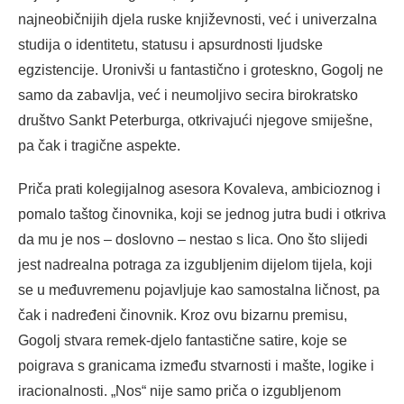
najneobičnijih djela ruske književnosti, već i univerzalna
studija o identitetu, statusu i apsurdnosti ljudske
egzistencije. Uronivši u fantastično i groteskno, Gogolj ne
samo da zabavlja, već i neumoljivo secira birokratsko
društvo Sankt Peterburga, otkrivajući njegove smiješne,
pa čak i tragične aspekte.
Priča prati kolegijalnog asesora Kovaleva, ambicioznog i
pomalo taštog činovnika, koji se jednog jutra budi i otkriva
da mu je nos – doslovno – nestao s lica. Ono što slijedi
jest nadrealna potraga za izgubljenim dijelom tijela, koji
se u međuvremenu pojavljuje kao samostalna ličnost, pa
čak i nadređeni činovnik. Kroz ovu bizarnu premisu,
Gogolj stvara remek-djelo fantastične satire, koje se
poigrava s granicama između stvarnosti i mašte, logike i
iracionalnosti. „Nos“ nije samo priča o izgubljenom