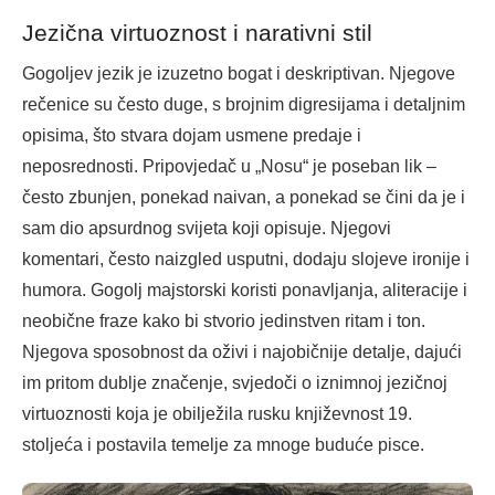
Jezična virtuoznost i narativni stil
Gogoljev jezik je izuzetno bogat i deskriptivan. Njegove
rečenice su često duge, s brojnim digresijama i detaljnim
opisima, što stvara dojam usmene predaje i
neposrednosti. Pripovjedač u „Nosu“ je poseban lik –
često zbunjen, ponekad naivan, a ponekad se čini da je i
sam dio apsurdnog svijeta koji opisuje. Njegovi
komentari, često naizgled usputni, dodaju slojeve ironije i
humora. Gogolj majstorski koristi ponavljanja, aliteracije i
neobične fraze kako bi stvorio jedinstven ritam i ton.
Njegova sposobnost da oživi i najobičnije detalje, dajući
im pritom dublje značenje, svjedoči o iznimnoj jezičnoj
virtuoznosti koja je obilježila rusku književnost 19.
stoljeća i postavila temelje za mnoge buduće pisce.