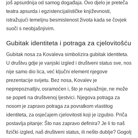
još apsurdnija od samog događaja. Ovo djelo je preteča
teatra apsurda i egzistencijalističke književnosti,
istražujući temeljnu besmislenost života kada se čovjek
suoči s neobjašnjivim.
Gubitak identiteta i potraga za cjelovitošću
Gubitak nosa za Kovaleva simbolizira gubitak identiteta.
U društvu gdje je vanjski izgled i društveni status sve, nos
nije samo dio lica, već ključni element njegove
prezentacije svijetu. Bez nosa, Kovalev je
neprepoznatljiv, osramoćen i, što je najvažnije, ne može
se popeti na društvenoj ljestvici. Njegova potraga za
nosom je zapravo potraga za povratkom vlastitog
identiteta, za osjećajem cjelovitosti koji je izgubio. Priča
postavlja pitanje: Što nas zapravo definira? Je li to naš
fizički izgled, naš društveni status, ili nešto dublje? Gogolj