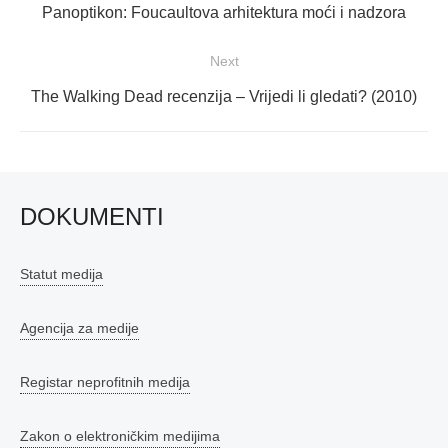
objava
Previous
Panoptikon: Foucaultova arhitektura moći i nadzora
post:
Next
Next
The Walking Dead recenzija – Vrijedi li gledati? (2010)
post:
DOKUMENTI
Statut medija
Agencija za medije
Registar neprofitnih medija
Zakon o elektroničkim medijima