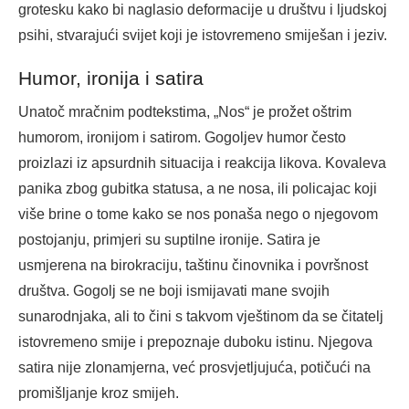
grotesku kako bi naglasio deformacije u društvu i ljudskoj
psihi, stvarajući svijet koji je istovremeno smiješan i jeziv.
Humor, ironija i satira
Unatoč mračnim podtekstima, „Nos“ je prožet oštrim
humorom, ironijom i satirom. Gogoljev humor često
proizlazi iz apsurdnih situacija i reakcija likova. Kovaleva
panika zbog gubitka statusa, a ne nosa, ili policajac koji
više brine o tome kako se nos ponaša nego o njegovom
postojanju, primjeri su suptilne ironije. Satira je
usmjerena na birokraciju, taštinu činovnika i površnost
društva. Gogolj se ne boji ismijavati mane svojih
sunarodnjaka, ali to čini s takvom vještinom da se čitatelj
istovremeno smije i prepoznaje duboku istinu. Njegova
satira nije zlonamjerna, već prosvjetljujuća, potičući na
promišljanje kroz smijeh.