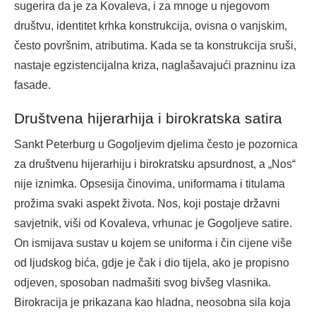
sugerira da je za Kovaleva, i za mnoge u njegovom
društvu, identitet krhka konstrukcija, ovisna o vanjskim,
često površnim, atributima. Kada se ta konstrukcija sruši,
nastaje egzistencijalna kriza, naglašavajući prazninu iza
fasade.
Društvena hijerarhija i birokratska satira
Sankt Peterburg u Gogoljevim djelima često je pozornica
za društvenu hijerarhiju i birokratsku apsurdnost, a „Nos“
nije iznimka. Opsesija činovima, uniformama i titulama
prožima svaki aspekt života. Nos, koji postaje državni
savjetnik, viši od Kovaleva, vrhunac je Gogoljeve satire.
On ismijava sustav u kojem se uniforma i čin cijene više
od ljudskog bića, gdje je čak i dio tijela, ako je propisno
odjeven, sposoban nadmašiti svog bivšeg vlasnika.
Birokracija je prikazana kao hladna, neosobna sila koja