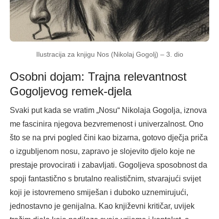
Ilustracija za knjigu Nos (Nikolaj Gogolj) – 3. dio
Osobni dojam: Trajna relevantnost
Gogoljevog remek-djela
Svaki put kada se vratim „Nosu“ Nikolaja Gogolja, iznova
me fascinira njegova bezvremenost i univerzalnost. Ono
što se na prvi pogled čini kao bizarna, gotovo dječja priča
o izgubljenom nosu, zapravo je slojevito djelo koje ne
prestaje provocirati i zabavljati. Gogoljeva sposobnost da
spoji fantastično s brutalno realističnim, stvarajući svijet
koji je istovremeno smiješan i duboko uznemirujući,
jednostavno je genijalna. Kao književni kritičar, uvijek