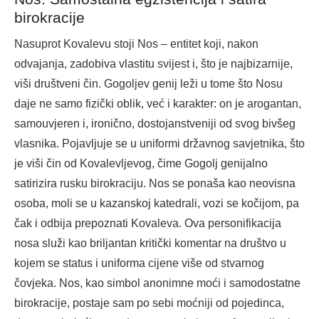
birokracije
Nasuprot Kovalevu stoji Nos – entitet koji, nakon
odvajanja, zadobiva vlastitu svijest i, što je najbizarnije,
viši društveni čin. Gogoljev genij leži u tome što Nosu
daje ne samo fizički oblik, već i karakter: on je arogantan,
samouvjeren i, ironično, dostojanstveniji od svog bivšeg
vlasnika. Pojavljuje se u uniformi državnog savjetnika, što
je viši čin od Kovalevljevog, čime Gogolj genijalno
satirizira rusku birokraciju. Nos se ponaša kao neovisna
osoba, moli se u kazanskoj katedrali, vozi se kočijom, pa
čak i odbija prepoznati Kovaleva. Ova personifikacija
nosa služi kao briljantan kritički komentar na društvo u
kojem se status i uniforma cijene više od stvarnog
čovjeka. Nos, kao simbol anonimne moći i samodostatne
birokracije, postaje sam po sebi moćniji od pojedinca,