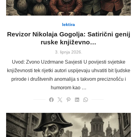
lektira
Revizor Nikolaja Gogolja: Satirični genij
ruske književno…
Posted
3. lipnja 2026.
on
Uvod: Zvono Uzdrmane Savjesti U povijesti svjetske
književnosti tek rijetki autori uspijevaju uhvatiti bit ljudske
prirode i društvenih anomalija s takvom preciznošću i
humorom kao …