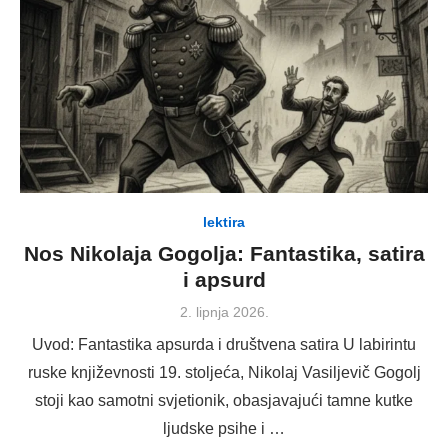
lektira
Nos Nikolaja Gogolja: Fantastika, satira
i apsurd
Posted
2. lipnja 2026.
on
Uvod: Fantastika apsurda i društvena satira U labirintu
ruske književnosti 19. stoljeća, Nikolaj Vasiljevič Gogolj
stoji kao samotni svjetionik, obasjavajući tamne kutke
ljudske psihe i …