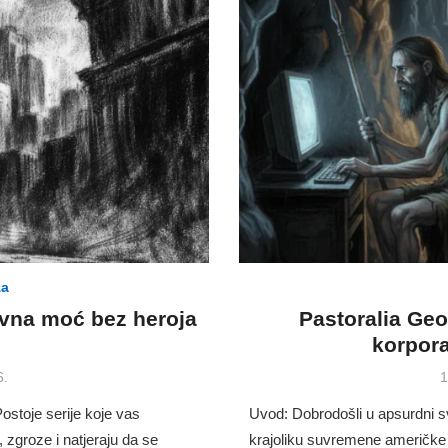
za
ovna moć bez heroja
Pastoralia Ge
korpor
P
6.
1
o
ostoje serije koje vas
Uvod: Dobrodošli u apsurdni 
 zgroze i natjeraju da se
krajoliku suvremene američke 