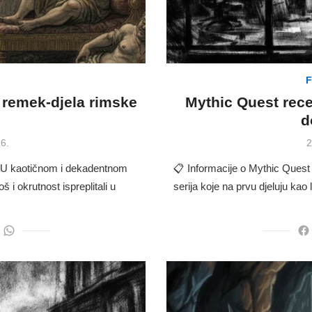
F
a remek-djela rimske
Mythic Quest rece
d
P
6.
2
o
on? U kaotičnom i dekadentnom
📋 Informacije o Mythic Quest
 i okrutnost ispreplitali u
serija koje na prvu djeluju kao