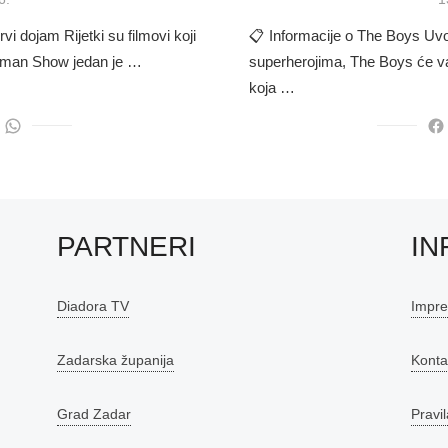
o
i dojam Rijetki su filmovi koji
📋 Informacije o The Boys Uvo
ruman Show jedan je …
superherojima, The Boys će vas
koja …
PARTNERI
IN
Diadora TV
Impr
Zadarska županija
Konta
Grad Zadar
Pravil