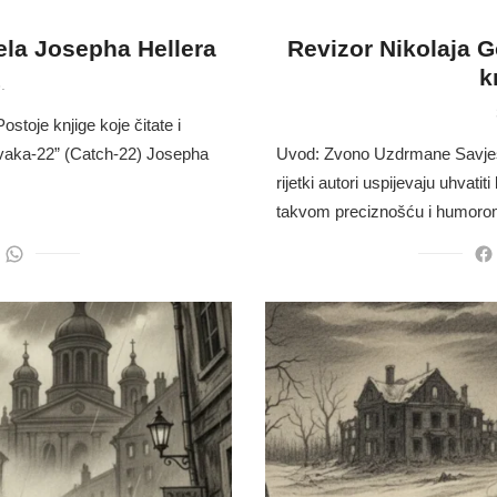
ela Josepha Hellera
Revizor Nikolaja Go
k
.
ostoje knjige koje čitate i
Kvaka-22” (Catch-22) Josepha
Uvod: Zvono Uzdrmane Savjesti
rijetki autori uspijevaju uhvatit
takvom preciznošću i humor