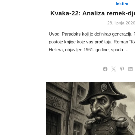
lektira
Kvaka-22: Analiza remek-dj
Posted
28. lipnja 2026
on
Uvod: Paradoks koji je definirao generaciju P
postoje knjige koje vas pročitaju. Roman “
Hellera, objavljen 1961. godine, spada …