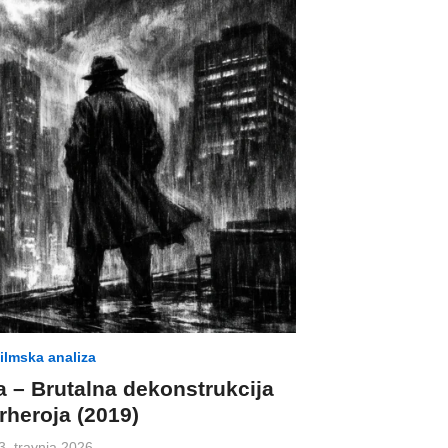
ilmska analiza
a – Brutalna dekonstrukcija
rheroja (2019)
osted
3. travnja 2026.