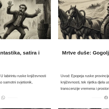
tastika, satira i
Mrtve duše: Gogolje
.
U labirintu ruske književnosti
Uvod: Epopeja ruske provincije 
kao samotni svjetionik,
književnosti, tek rijetka djela 
transcenzije vremena i prosto