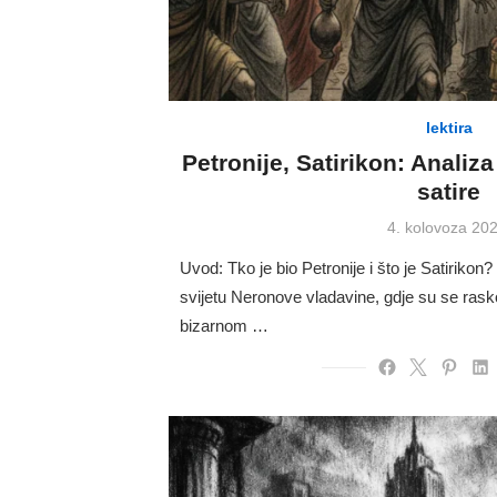
lektira
Petronije, Satirikon: Analiz
satire
Posted
4. kolovoza 202
on
Uvod: Tko je bio Petronije i što je Satirik
svijetu Neronove vladavine, gdje su se raskoš
bizarnom …