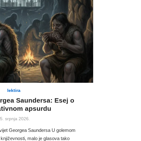
lektira
orgea Saundersa: Esej o
ativnom apsurdu
osted
5. srpnja 2026.
n
svijet Georgea Saundersa U golemom
književnosti, malo je glasova tako