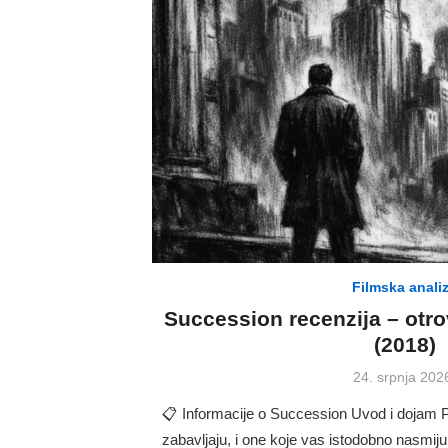
Filmska anali
Succession recenzija – otr
(2018)
Posted
24. srpnja 202
on
📋 Informacije o Succession Uvod i dojam P
zabavljaju, i one koje vas istodobno nasmiju,