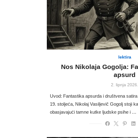
lektira
Nos Nikolaja Gogolja: Fan
apsurd
Posted
2. lipnja 2026
on
Uvod: Fantastika apsurda i društvena satira 
19. stoljeća, Nikolaj Vasiljevič Gogolj stoji 
obasjavajući tamne kutke ljudske psihe i …