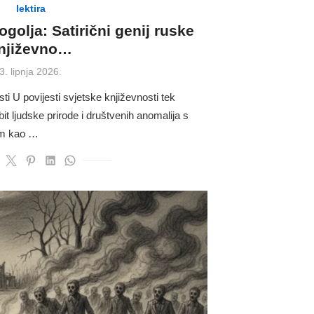
lektira
golja: Satirični genij ruske
njiževno…
Posted
3. lipnja 2026.
on
 U povijesti svjetske književnosti tek
i bit ljudske prirode i društvenih anomalija s
om kao …