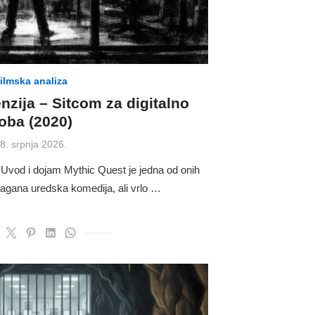
ilmska analiza
nzija – Sitcom za digitalno
oba (2020)
osted
8. srpnja 2026.
n
 Uvod i dojam Mythic Quest je jedna od onih
 lagana uredska komedija, ali vrlo …