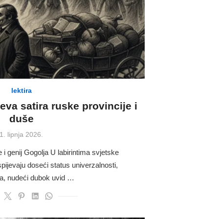
lektira
va satira ruske provincije i
duše
Posted
1. lipnja 2026.
on
i genij Gogolja U labirintima svjetske
uspijevaju doseći status univerzalnosti,
ra, nudeći dubok uvid …