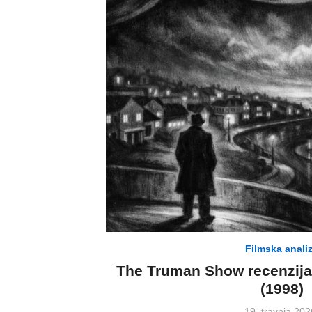
Filmska anali
The Truman Show recenzija –
(1998)
Posted
19. travnja 202