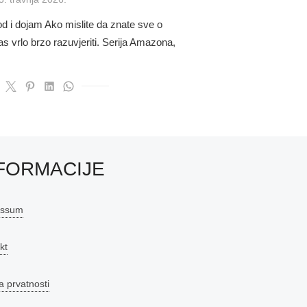
n
d i dojam Ako mislite da znate sve o
 vrlo brzo razuvjeriti. Serija Amazona,
FORMACIJE
essum
kt
a prvatnosti