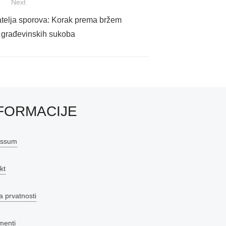
Next
atelja sporova: Korak prema bržem
 građevinskih sukoba
FORMACIJE
essum
kt
a prvatnosti
menti