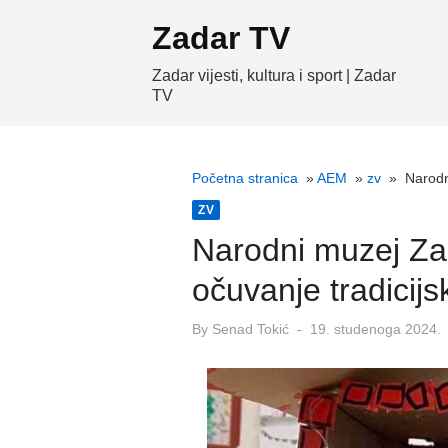
Skip
Zadar TV
to
content
Zadar vijesti, kultura i sport | Zadar
TV
Početna stranica
»
AEM
»
zv
»
Narodn
ZV
Narodni muzej Za
očuvanje tradicijs
Posted
By
Senad Tokić
19. studenoga 2024.
on