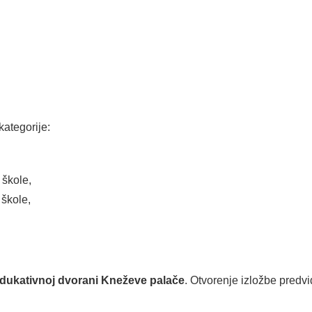
 kategorije:
 škole,
 škole,
dukativnoj dvorani Kneževe palače
. Otvorenje izložbe predv