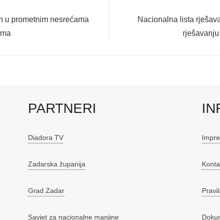
Next
nih u prometnim nesrećama
Nacionalna lista rješav
post:
ima
rješavanju
PARTNERI
IN
Diadora TV
Impr
Zadarska županija
Konta
Grad Zadar
Pravil
Savjet za nacionalne manjine
Doku