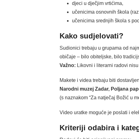
djeci u dječjim vrtićima,
učenicima osnovnih škola (raz
učenicima srednjih škola s po
Kako sudjelovati?
Sudionici trebaju u grupama od najma
običaje – bilo obiteljske, bilo tradic
Važno:
Likovni i literarni radovi nisu
Makete i videa trebaju biti dostavlj
Narodni muzej Zadar, Poljana pape
(s naznakom “Za natječaj Božić u 
Video uratke moguće je poslati i el
Kriteriji odabira i kate