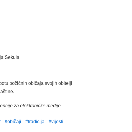
ija Sekula.
otu božićnih običaja svojih obitelji i
aštine.
gencije za elektroničke medije
.
r
običaji
tradicija
vijesti