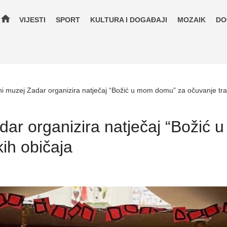
home
VIJESTI
SPORT
KULTURA I DOGAĐAJI
MOZAIK
DO
i muzej Zadar organizira natječaj “Božić u mom domu” za očuvanje trad
dar organizira natječaj “Božić
kih običaja