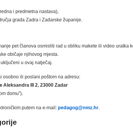
redna i predmetna nastava),
dručja grada Zadra i Zadarske županije.
nje pet članova osmisliti rad u obliku makete ili video uratka k
ijske običaje njihovog mjesta.
 uključeni u ovaj natječaj.
eni osobno ili poslani poštom na adresu:
 Aleksandra III 2, 23000 Zadar
mom domu”).
ektroničkim putem na e-mail:
pedagog@nmz.hr
.
gorije