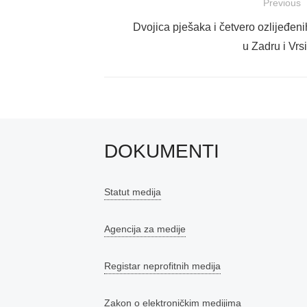
Navigacija
Previous
objava
Previous
Dvojica pješaka i četvero ozlijeđe
post:
u Zadru i Vrs
DOKUMENTI
Statut medija
Agencija za medije
Registar neprofitnih medija
Zakon o elektroničkim medijima