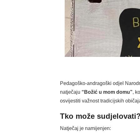
Pedagoško-andragoški odjel Narodno
natječaju
“Božić u mom domu”
, k
osvijestiti važnost tradicijskih obi
Tko može sudjelovati
Natječaj je namijenjen: