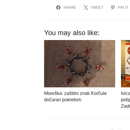
SHARE
TWEET
PIN IT
You may also like:
Moreška: zaštitni znak Korčule
Ivic
dočaran pokretom
pobj
Zadr