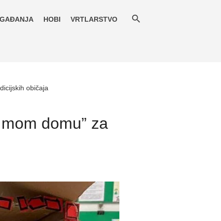
GAĐANJA
HOBI
VRTLARSTVO
icijskih običaja
 u mom domu” za