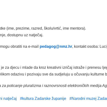
ke (ime, prezime, razred, školu/vrtić, ime mentora).
nje, dostupnu uz natječaj.
 mogu obratiti na e-mail
pedagog@nmz.hr
, kontakt osoba: Luc
e za djecu i mlade da kroz kreativni izričaj istraže i prenesu ljep
likom odazivu i pozivaju sve da sudjeluju u očuvanju kulturne b
 za poticanje pluralizma i raznovrsnosti elektroničkih medija A
ni natječaj
kultura Zadarske županije
Narodni muzej Zada