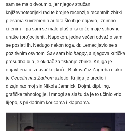
sam se malo dvoumio, jer njegov stručan
književnoteorijski rad te brojne recenzije recentnih zbirki
pjesama suvremenih autora što ih je objavio, iznimno
cijenim – pa sam se malo plašio kako će moje stihovne
uratke (pro)ocijeniti. Napokon, jedne večeri odvažio sam
se poslati ih. Nedugo nakon toga, dr. Lemac javio se s
pozitivnim osvrtom. Sav sam bio
happy
, a njegova kritička
prosudba bila je okidač za tiskanje zbirke. Knjiga je
objavljena u izdavačkoj kući „Biakova“ iz Zagreba i tako
je
Cepelin nad Zadrom
uzletio. Knjigu je uredio i
dizajnirao moj sin Nikola Jamnicki Dojmi, dipl. ing.
grafičke tehnologije, i mnogi se slažu da je to učinio vrlo
lijepo, s prikladnim koricama i klapnama.