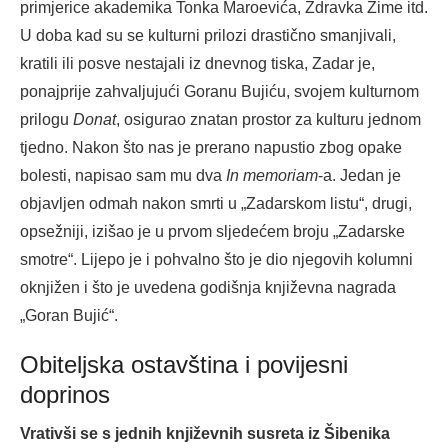
primjerice akademika Tonka Maroevića, Zdravka Zime itd.
U doba kad su se kulturni prilozi drastično smanjivali,
kratili ili posve nestajali iz dnevnog tiska, Zadar je,
ponajprije zahvaljujući Goranu Bujiću, svojem kulturnom
prilogu
Donat
, osigurao znatan prostor za kulturu jednom
tjedno. Nakon što nas je prerano napustio zbog opake
bolesti, napisao sam mu dva
In memoriam
-a. Jedan je
objavljen odmah nakon smrti u „Zadarskom listu“, drugi,
opsežniji, izišao je u prvom sljedećem broju „Zadarske
smotre“. Lijepo je i pohvalno što je dio njegovih kolumni
oknjižen i što je uvedena godišnja književna nagrada
„Goran Bujić“.
Obiteljska ostavština i povijesni
doprinos
Vrativši se s jednih književnih susreta iz Šibenika