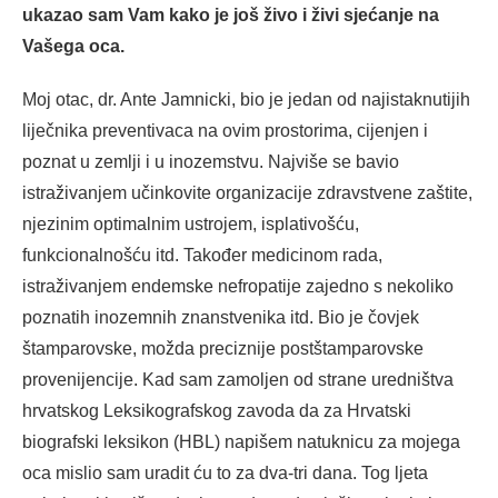
ukazao sam Vam kako je još živo i živi sjećanje na
Vašega oca.
Moj otac, dr. Ante Jamnicki, bio je jedan od najistaknutijih
liječnika preventivaca na ovim prostorima, cijenjen i
poznat u zemlji i u inozemstvu. Najviše se bavio
istraživanjem učinkovite organizacije zdravstvene zaštite,
njezinim optimalnim ustrojem, isplativošću,
funkcionalnošću itd. Također medicinom rada,
istraživanjem endemske nefropatije zajedno s nekoliko
poznatih inozemnih znanstvenika itd. Bio je čovjek
štamparovske, možda preciznije postštamparovske
provenijencije. Kad sam zamoljen od strane uredništva
hrvatskog Leksikografskog zavoda da za Hrvatski
biografski leksikon (HBL) napišem natuknicu za mojega
oca mislio sam uradit ću to za dva-tri dana. Tog ljeta