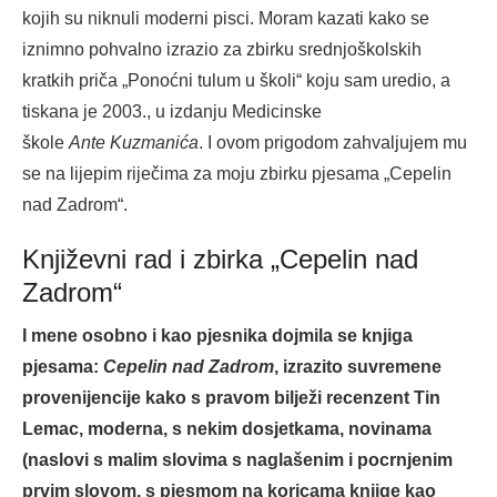
kojih su niknuli moderni pisci. Moram kazati kako se
iznimno pohvalno izrazio za zbirku srednjoškolskih
kratkih priča „Ponoćni tulum u školi“ koju sam uredio, a
tiskana je 2003., u izdanju Medicinske
škole
Ante
Kuzmanića
. I ovom prigodom zahvaljujem mu
se na lijepim riječima za moju zbirku pjesama „Cepelin
nad Zadrom“.
Književni rad i zbirka „Cepelin nad
Zadrom“
I mene osobno i kao pjesnika dojmila se knjiga
pjesama:
Cepelin nad Zadrom
, izrazito suvremene
provenijencije kako s pravom bilježi recenzent Tin
Lemac, moderna, s nekim dosjetkama, novinama
(naslovi s malim slovima s naglašenim i pocrnjenim
prvim slovom, s pjesmom na koricama knjige kao