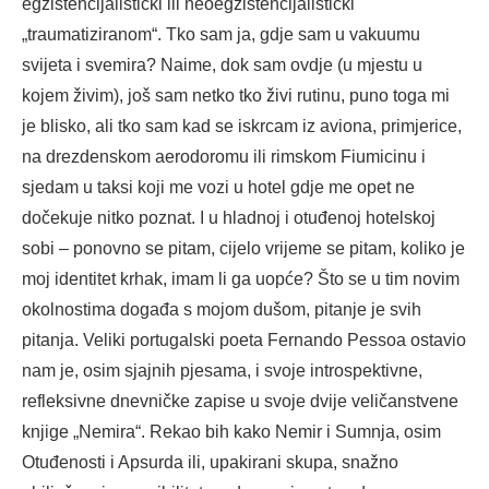
egzistencijalistički ili neoegzistencijalistički
„traumatiziranom“. Tko sam ja, gdje sam u vakuumu
svijeta i svemira? Naime, dok sam ovdje (u mjestu u
kojem živim), još sam netko tko živi rutinu, puno toga mi
je blisko, ali tko sam kad se iskrcam iz aviona, primjerice,
na drezdenskom aerodoromu ili rimskom Fiumicinu i
sjedam u taksi koji me vozi u hotel gdje me opet ne
dočekuje nitko poznat. I u hladnoj i otuđenoj hotelskoj
sobi – ponovno se pitam, cijelo vrijeme se pitam, koliko je
moj identitet krhak, imam li ga uopće? Što se u tim novim
okolnostima događa s mojom dušom, pitanje je svih
pitanja. Veliki portugalski poeta Fernando Pessoa ostavio
nam je, osim sjajnih pjesama, i svoje introspektivne,
refleksivne dnevničke zapise u svoje dvije veličanstvene
knjige „Nemira“. Rekao bih kako Nemir i Sumnja, osim
Otuđenosti i Apsurda ili, upakirani skupa, snažno