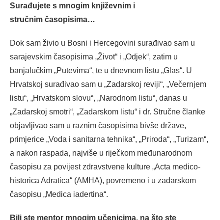
Surađujete s mnogim književnim i
stručnim časopisima…
Dok sam živio u Bosni i Hercegovini surađivao sam u
sarajevskim časopisima „Život“ i „Odjek“, zatim u
banjalučkim „Putevima“, te u dnevnom listu „Glas“. U
Hrvatskoj surađivao sam u „Zadarskoj reviji“, „Večernjem
listu“, „Hrvatskom slovu“, „Narodnom listu“, danas u
„Zadarskoj smotri“, „Zadarskom listu“ i dr. Stručne članke
objavljivao sam u raznim časopisima bivše države,
primjerice „Voda i sanitarna tehnika“, „Priroda“, „Turizam“,
a nakon raspada, najviše u riječkom međunarodnom
časopisu za povijest zdravstvene kulture „Acta medico-
historica Adratica“ (AMHA), povremeno i u zadarskom
časopisu „Medica iadertina“.
Bili ste mentor mnogim učenicima, na što ste