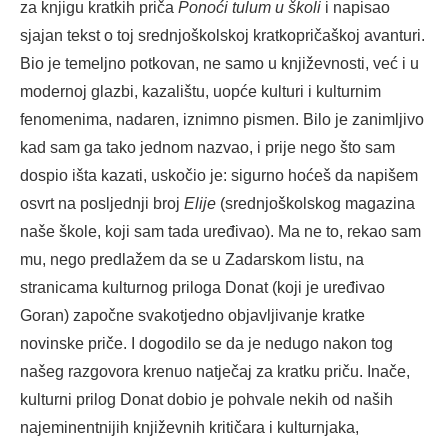
za knjigu kratkih priča
Ponoći tulum
u školi
i napisao
sjajan tekst o toj srednjoškolskoj kratkopričaškoj avanturi.
Bio je temeljno potkovan, ne samo u književnosti, već i u
modernoj glazbi, kazalištu, uopće kulturi i kulturnim
fenomenima, nadaren, iznimno pismen. Bilo je zanimljivo
kad sam ga tako jednom nazvao, i prije nego što sam
dospio išta kazati, uskočio je: sigurno hoćeš da napišem
osvrt na posljednji broj
Elije
(srednjoškolskog magazina
naše škole, koji sam tada uređivao). Ma ne to, rekao sam
mu, nego predlažem da se u Zadarskom listu, na
stranicama kulturnog priloga Donat (koji je uređivao
Goran) započne svakotjedno objavljivanje kratke
novinske priče. I dogodilo se da je nedugo nakon tog
našeg razgovora krenuo natječaj za kratku priču. Inače,
kulturni prilog Donat dobio je pohvale nekih od naših
najeminentnijih književnih kritičara i kulturnjaka,