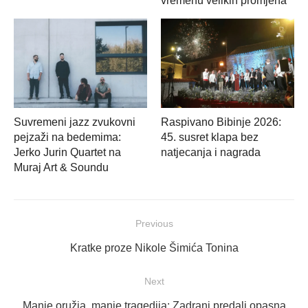
vremenu velikih promjena
Suvremeni jazz zvukovni
Raspivano Bibinje 2026:
pejzaži na bedemima:
45. susret klapa bez
Jerko Jurin Quartet na
natjecanja i nagrada
Muraj Art & Soundu
Navigacija
Previous
objava
Previous
Kratke proze Nikole Šimića Tonina
post:
Next
Next
Manje oružja, manje tragedija: Zadrani predali opasna