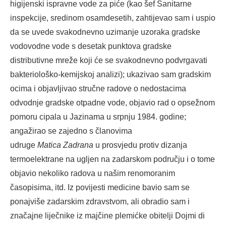
higijenski ispravne vode za piće (kao šef Sanitarne
inspekcije, sredinom osamdesetih, zahtijevao sam i uspio
da se uvede svakodnevno uzimanje uzoraka gradske
vodovodne vode s desetak punktova gradske
distributivne mreže koji će se svakodnevno podvrgavati
bakteriološko-kemijskoj analizi); ukazivao sam gradskim
ocima i objavljivao stručne radove o nedostacima
odvodnje gradske otpadne vode, objavio rad o opsežnom
pomoru cipala u Jazinama u srpnju 1984. godine;
angažirao se zajedno s članovima
udruge
Matica
Zadrana
u prosvjedu protiv dizanja
termoelektrane na ugljen na zadarskom području i o tome
objavio nekoliko radova u našim renomoranim
časopisima, itd. Iz povijesti medicine bavio sam se
ponajviše zadarskim zdravstvom, ali obradio sam i
značajne liječnike iz majčine plemićke obitelji Dojmi di