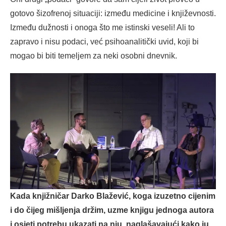
gotovo šizofrenoj situaciji: između medicine i književnosti.
Između dužnosti i onoga što me istinski veseli! Ali to
zapravo i nisu podaci, već psihoanalitički uvid, koji bi
mogao bi biti temeljem za neki osobni dnevnik.
Kada knjižničar Darko Blažević, koga izuzetno cijenim
i do čijeg mišljenja držim, uzme knjigu jednoga autora
i osjeti potrebu ukazati na nju, naglašavajući kako ju