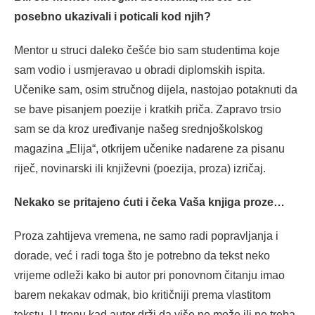
posebno ukazivali i poticali kod njih?
Mentor u struci daleko češće bio sam studentima koje
sam vodio i usmjeravao u obradi diplomskih ispita.
Učenike sam, osim stručnog dijela, nastojao potaknuti da
se bave pisanjem poezije i kratkih priča. Zapravo trsio
sam se da kroz uređivanje našeg srednjoškolskog
magazina „Elija“, otkrijem učenike nadarene za pisanu
riječ, novinarski ili književni (poezija, proza) izričaj.
Nekako se pritajeno ćuti i čeka Vaša knjiga proze…
Proza zahtijeva vremena, ne samo radi popravljanja i
dorade, već i radi toga što je potrebno da tekst neko
vrijeme odleži kako bi autor pri ponovnom čitanju imao
barem nekakav odmak, bio kritičniji prema vlastitom
tekstu. U trenu kad autor drži da više ne može ili ne treba