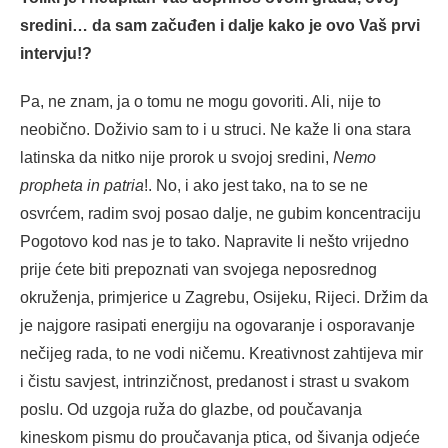
sredini… da sam začuđen i dalje kako je ovo Vaš prvi
intervju!?
Pa, ne znam, ja o tomu ne mogu govoriti. Ali, nije to
neobično. Doživio sam to i u struci. Ne kaže li ona stara
latinska da nitko nije prorok u svojoj sredini,
Nemo
propheta in patria
!. No, i ako jest tako, na to se ne
osvrćem, radim svoj posao dalje, ne gubim koncentraciju
Pogotovo kod nas je to tako. Napravite li nešto vrijedno
prije ćete biti prepoznati van svojega neposrednog
okruženja, primjerice u Zagrebu, Osijeku, Rijeci. Držim da
je najgore rasipati energiju na ogovaranje i osporavanje
nečijeg rada, to ne vodi ničemu. Kreativnost zahtijeva mir
i čistu savjest, intrinzičnost, predanost i strast u svakom
poslu. Od uzgoja ruža do glazbe, od poučavanja
kineskom pismu do proučavanja ptica, od šivanja odjeće