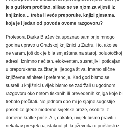
je s guštom pročitao, slikao se sa njom za vijesti iz
knjižnice… treba li veće preporuke, knjizi pjesama,
koja je i jedan od povoda ovome razgovoru?
Profesora Darka Blaževića upoznao sam prije mnogo
godina upravo u Gradskoj knjižnici u Zadru, i to, ako se
ne varam, još dok je bila smještena na staroj, poluotočkoj
adresi. Iznimno načitan, elokventan, susretljiv i poticajan
u preporukama za čitanje lijepoga štiva. Imamo slične
književne afinitete i preferencije. Kad god bismo se
susreli u knjižnici uvijek bismo se zadržali u ugodnom
razgovoru oko netom tiskanih ili prevedenih knjiga koje bi
trebalo pročitati. Ne jednom dao mi je sjajne sugestije
posebice glede moderne svjetske proze, osobite iz
domene kratke priče. Ali, dakako, uvijek bismo pravili i
nekakav presjek najistaknutijih književnika u prošlosti iz