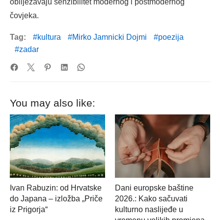
obilježavaju senzibilitet modernog i postmodernog
čovjeka.
Tag:
kultura
Mirko Jamnicki Dojmi
poezija
zadar
You may also like:
Ivan Rabuzin: od Hrvatske
Dani europske baštine
do Japana – izložba „Priče
2026.: Kako sačuvati
iz Prigorja“
kulturno naslijeđe u