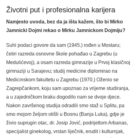
Životni put i profesionalna karijera
Namjesto uvoda, bez da ja išta kažem, što bi Mirko
Jamnicki Dojmi rekao o Mirku Jamnickom Dojmiju?
Suhi podaci govore da sam (1945.) rođen u Mostaru;
četiri razreda osnovne škole pohađao u Zagrebu (u
Medulićevoj), a osam razreda gimnazije u Prvoj klasičnoj
gimnaziji u Sarajevu; studij medicine diplomirao na
Medicinskom fakultetu u Zagrebu (1970.) Oženio se
Zagrepčankom, koju sam upoznao za vrijeme studiranja,
a u zajedničkom braku dogodilo nam se dvoje djece.
Nakon završenog studija odradili smo staž u Splitu, pa
smo mojom željom otišli u Bosnu (Banja Luka), gdje je
živio suprugin otac, dr. Josip Jović, podrijetlom Arbanas,
specijalist ginekolog, vrstan liječnik, erudit i kulturnjak,