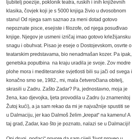
ljubitelj poezije, poklonik teatra, ruskih i inih književnih
klasika, čovjek koji je s 5000 knjiga živio u dvosobnom
stanu! Od njega sam saznao za meni dotad gotovo
nepoznate pisce, esejiste i filozofe, od njega posuđivao
knjige. Njegov je usmeni izričaj imao gotovo krležijansku
snagu i obuhvat. Pisao je eseje o Dostojevskom, osvrte o
teatarskim predstavama, bio nenadmašan kozer. Pa ipak,
genetska poputbina na kraju uradila je svoje. Zov modre
plohe mora i mediteranske svjetlosti bili su jači od svega i
konačno smo se, 1982., mi, mala četveročlana obitelj,
skrasili u Zadru. Zašto Zadar? Pa, jednostavno, moja je
žena, kao djevojka, ljeta provodila u Zadru (u znamenitoj
Žutoj kući), a ja sam rekao da mi je najvažnije spustiti se
u Dalmaciju, jer kao Dalmoš želim „krepat“ na kamenu! A
taj grad, Zadar, kao što je poznato, nalazi se u Dalmaciji!
Oni drugi „podaci“ govore da sam cijeli život proveo u