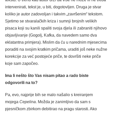
intervenirati, tekst je, u biti, dogotovljen. Druga je stvar
koliko je autor zadovoljan i takvim „završenim“ tekstom.
Sjetimo se stvaralačkih kriza i sumnji brojnih velikih
pisaca koji su kanili spaliti svoja djela ili zabraniti njihovo
objavljivanje (Gogolj, Kafka, da navedem samo dva
eklatantna primjera). Mislim da ću u narednim mjesecima
poraditi na svojim kratkim pričama, uraditi još neke nužne
korekcije za već postojeće priče, te dovršiti neke priče
koje sam započeo.
Ima li nešto što Vas nisam pitao a rado biste
odgovorili na to?
Pa, evo, najprije bih se malo našalio s kreiranjem
mojega
Cepelina
. Možda je zanimljivo da sam s
pjesničkom zbirkom debitirao na pragu starosti. Ako