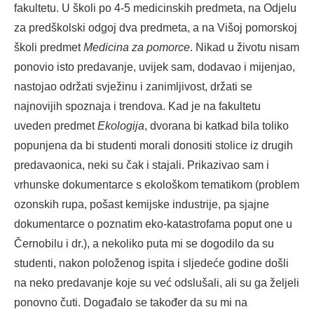
fakultetu. U školi po 4-5 medicinskih predmeta, na Odjelu
za predškolski odgoj dva predmeta, a na Višoj pomorskoj
školi predmet
Medicina za pomorce
. Nikad u životu nisam
ponovio isto predavanje, uvijek sam, dodavao i mijenjao,
nastojao održati svježinu i zanimljivost, držati se
najnovijih spoznaja i trendova. Kad je na fakultetu
uveden predmet
Ekologija
, dvorana bi katkad bila toliko
popunjena da bi studenti morali donositi stolice iz drugih
predavaonica, neki su čak i stajali. Prikazivao sam i
vrhunske dokumentarce s ekološkom tematikom (problem
ozonskih rupa, pošast kemijske industrije, pa sjajne
dokumentarce o poznatim eko-katastrofama poput one u
Černobilu i dr.), a nekoliko puta mi se dogodilo da su
studenti, nakon položenog ispita i sljedeće godine došli
na neko predavanje koje su već odslušali, ali su ga željeli
ponovno čuti. Događalo se također da su mi na