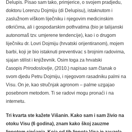
Delupis. Pisao sam tako, primjerice, o svojem pradjedu,
doktoru Lorenzu Dojmiju (di Delupisu), istaknutom i
zaslužnom viškom liječniku i njegovim medicinskim
otkrićima, ali i gospodarskim pothvatima (bio je talijanski
autonomaš tzv. umjerene tendencije), kao i o drugom
liječniku dr. Lovri Dojmiju (hrvatski orijentiranom), mojem
barbi, koji je bio istaknuti preventivac s brojnim radovima,
sjajan stilist i književnik. Osim toga za hrvatski
časopis
Prirodoslovlje
, (2010.) napisao sam članak o
svom djedu Petru Dojmiju, i njegovom rasadniku palmi na
Visu. On je, kao stručnjak agronom – palme uzgajao
posebnom metodom. Ti se radovi mogu pronaći i na
internetu.
Tri kvarta ste kažete Višanin. Kako sam i sam živio na
otoku Visu (6 godina), znam kako škoj zauzme
ljepotom sjećanja. Koja od tih ljepota Visa je zauzela