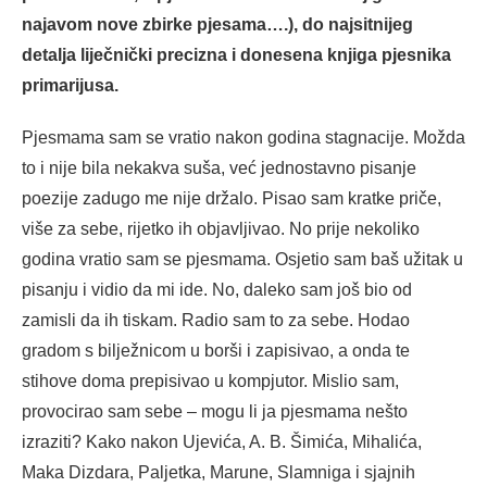
najavom nove zbirke pjesama….), do najsitnijeg
detalja liječnički precizna i donesena knjiga pjesnika
primarijusa.
Pjesmama sam se vratio nakon godina stagnacije. Možda
to i nije bila nekakva suša, već jednostavno pisanje
poezije zadugo me nije držalo. Pisao sam kratke priče,
više za sebe, rijetko ih objavljivao. No prije nekoliko
godina vratio sam se pjesmama. Osjetio sam baš užitak u
pisanju i vidio da mi ide. No, daleko sam još bio od
zamisli da ih tiskam. Radio sam to za sebe. Hodao
gradom s bilježnicom u borši i zapisivao, a onda te
stihove doma prepisivao u kompjutor. Mislio sam,
provocirao sam sebe – mogu li ja pjesmama nešto
izraziti? Kako nakon Ujevića, A. B. Šimića, Mihalića,
Maka Dizdara, Paljetka, Marune, Slamniga i sjajnih