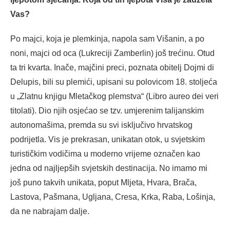
Vas?
Po majci, koja je plemkinja, napola sam Višanin, a po
noni, majci od oca (Lukreciji Zamberlin) još trećinu. Otud
ta tri kvarta. Inače, majčini preci, poznata obitelj Dojmi di
Delupis, bili su plemići, upisani su polovicom 18. stoljeća
u „Zlatnu knjigu Mletačkog plemstva“ (Libro aureo dei veri
titolati). Dio njih osjećao se tzv. umjerenim talijanskim
autonomašima, premda su svi isključivo hrvatskog
podrijetla. Vis je prekrasan, unikatan otok, u svjetskim
turističkim vodičima u moderno vrijeme označen kao
jedna od najljepših svjetskih destinacija. No imamo mi
još puno takvih unikata, poput Mljeta, Hvara, Brača,
Lastova, Pašmana, Ugljana, Cresa, Krka, Raba, Lošinja,
da ne nabrajam dalje.