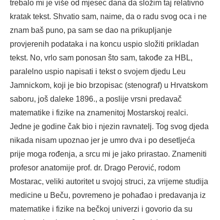
trebalo mi je više od mjesec dana da složim taj relativno
kratak tekst. Shvatio sam, naime, da o radu svog oca i ne
znam baš puno, pa sam se dao na prikupljanje
provjerenih podataka i na koncu uspio složiti prikladan
tekst. No, vrlo sam ponosan što sam, takođe za HBL,
paralelno uspio napisati i tekst o svojem djedu Leu
Jamnickom, koji je bio brzopisac (stenograf) u Hrvatskom
saboru, još daleke 1896., a poslije vrsni predavač
matematike i fizike na znamenitoj Mostarskoj realci.
Jedne je godine čak bio i njezin ravnatelj. Tog svog djeda
nikada nisam upoznao jer je umro dva i po desetljeća
prije moga rođenja, a srcu mi je jako prirastao. Znameniti
profesor anatomije prof. dr. Drago Perović, rodom
Mostarac, veliki autoritet u svojoj struci, za vrijeme studija
medicine u Beču, povremeno je pohađao i predavanja iz
matematike i fizike na bečkoj univerzi i govorio da su