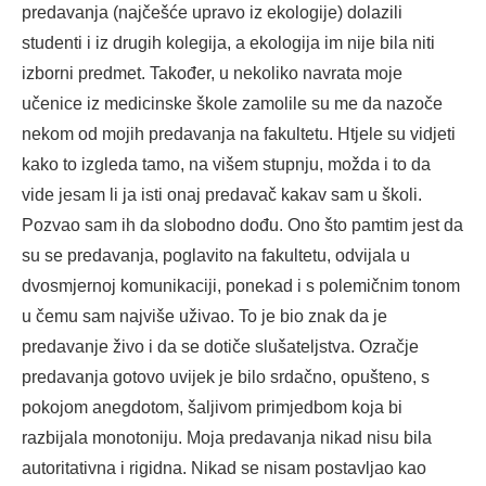
predavanja (najčešće upravo iz ekologije) dolazili
studenti i iz drugih kolegija, a ekologija im nije bila niti
izborni predmet. Također, u nekoliko navrata moje
učenice iz medicinske škole zamolile su me da nazoče
nekom od mojih predavanja na fakultetu. Htjele su vidjeti
kako to izgleda tamo, na višem stupnju, možda i to da
vide jesam li ja isti onaj predavač kakav sam u školi.
Pozvao sam ih da slobodno dođu. Ono što pamtim jest da
su se predavanja, poglavito na fakultetu, odvijala u
dvosmjernoj komunikaciji, ponekad i s polemičnim tonom
u čemu sam najviše uživao. To je bio znak da je
predavanje živo i da se dotiče slušateljstva. Ozračje
predavanja gotovo uvijek je bilo srdačno, opušteno, s
pokojom anegdotom, šaljivom primjedbom koja bi
razbijala monotoniju. Moja predavanja nikad nisu bila
autoritativna i rigidna. Nikad se nisam postavljao kao