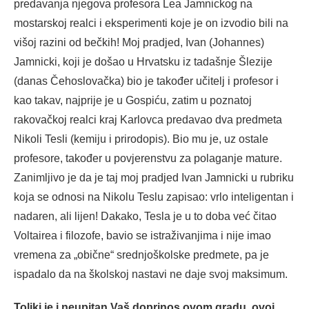
predavanja njegova profesora Lea Jamnickog na
mostarskoj realci i eksperimenti koje je on izvodio bili na
višoj razini od bečkih! Moj pradjed, Ivan (Johannes)
Jamnicki, koji je došao u Hrvatsku iz tadašnje Šlezije
(danas Čehoslovačka) bio je također učitelj i profesor i
kao takav, najprije je u Gospiću, zatim u poznatoj
rakovačkoj realci kraj Karlovca predavao dva predmeta
Nikoli Tesli (kemiju i prirodopis). Bio mu je, uz ostale
profesore, također u povjerenstvu za polaganje mature.
Zanimljivo je da je taj moj pradjed Ivan Jamnicki u rubriku
koja se odnosi na Nikolu Teslu zapisao: vrlo inteligentan i
nadaren, ali lijen! Dakako, Tesla je u to doba već čitao
Voltairea i filozofe, bavio se istraživanjima i nije imao
vremena za „obične“ srednjoškolske predmete, pa je
ispadalo da na školskoj nastavi ne daje svoj maksimum.
Toliki je i neupitan Vaš doprinos ovom gradu, ovoj