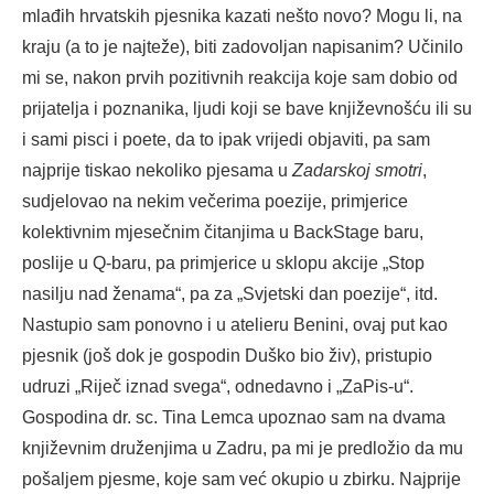
mlađih hrvatskih pjesnika kazati nešto novo? Mogu li, na
kraju (a to je najteže), biti zadovoljan napisanim? Učinilo
mi se, nakon prvih pozitivnih reakcija koje sam dobio od
prijatelja i poznanika, ljudi koji se bave književnošću ili su
i sami pisci i poete, da to ipak vrijedi objaviti, pa sam
najprije tiskao nekoliko pjesama u
Zadarskoj smotri
,
sudjelovao na nekim večerima poezije, primjerice
kolektivnim mjesečnim čitanjima u BackStage baru,
poslije u Q-baru, pa primjerice u sklopu akcije „Stop
nasilju nad ženama“, pa za „Svjetski dan poezije“, itd.
Nastupio sam ponovno i u atelieru Benini, ovaj put kao
pjesnik (još dok je gospodin Duško bio živ), pristupio
udruzi „Riječ iznad svega“, odnedavno i „ZaPis-u“.
Gospodina dr. sc. Tina Lemca upoznao sam na dvama
književnim druženjima u Zadru, pa mi je predložio da mu
pošaljem pjesme, koje sam već okupio u zbirku. Najprije