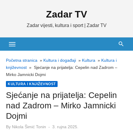
Skip
Zadar TV
to
content
Zadar vijesti, kultura i sport | Zadar TV
Početna stranica
»
Kultura i događaji
»
Kultura
»
Kultura i
književnost
»
Sjećanje na prijatelja: Cepelin nad Zadrom –
Mirko Jamnicki Dojmi
KULTURA I KNJIŽEVNOST
Sjećanje na prijatelja: Cepelin
nad Zadrom – Mirko Jamnicki
Dojmi
Posted
By
Nikola Šimić Tonin
3. rujna 2025.
on