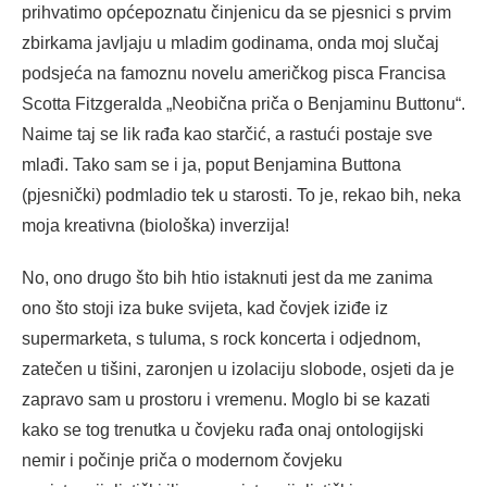
prihvatimo općepoznatu činjenicu da se pjesnici s prvim
zbirkama javljaju u mladim godinama, onda moj slučaj
podsjeća na famoznu novelu američkog pisca Francisa
Scotta Fitzgeralda „Neobična priča o Benjaminu Buttonu“.
Naime taj se lik rađa kao starčić, a rastući postaje sve
mlađi. Tako sam se i ja, poput Benjamina Buttona
(pjesnički) podmladio tek u starosti. To je, rekao bih, neka
moja kreativna (biološka) inverzija!
No, ono drugo što bih htio istaknuti jest da me zanima
ono što stoji iza buke svijeta, kad čovjek iziđe iz
supermarketa, s tuluma, s rock koncerta i odjednom,
zatečen u tišini, zaronjen u izolaciju slobode, osjeti da je
zapravo sam u prostoru i vremenu. Moglo bi se kazati
kako se tog trenutka u čovjeku rađa onaj ontologijski
nemir i počinje priča o modernom čovjeku