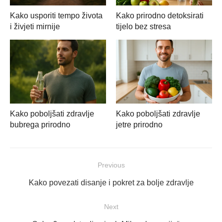
Kako usporiti tempo života
Kako prirodno detoksirati
i živjeti mirnije
tijelo bez stresa
Kako poboljšati zdravlje
Kako poboljšati zdravlje
bubrega prirodno
jetre prirodno
Navigacija
Previous
objava
Previous
Kako povezati disanje i pokret za bolje zdravlje
post:
Next