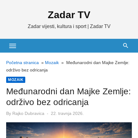
Skip
Zadar TV
to
content
Zadar vijesti, kultura i sport | Zadar TV
Početna stranica
»
Mozaik
»
Međunarodni dan Majke Zemlje:
održivo bez odricanja
MOZAIK
Međunarodni dan Majke Zemlje:
održivo bez odricanja
Posted
By
Rajko Dubravica
22. travnja 2026.
on