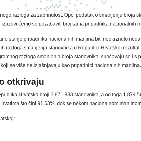
nogo razloga za zabrinutost. Opći podatak o smanjenju broja s
 izazovi ćemo se pozabaviti brojkama pripadnika nacionalnih m
jčano stanje pripadnika nacionalnih manjina biti neokrznuto ned
h razloga smanjenja stanovnika u Republici Hrvatskoj rezultat
romnog razloga smanjenja broja stanovnika suočavaju se i s p
di koji se više ne izjašnjavaju kao pripadnici nacionalnih manjina.
o otkrivaju
ublika Hrvatska broji 3.871.833 stanovnika, a od toga 1.874.5
 Hrvatima što čini 91,63%, dok se nekom nacionalnom manjinom 
atskoj: