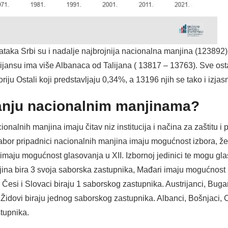
odataka Srbi su i nadalje najbrojnija nacionalna manjina (123892)
ijansu ima više Albanaca od Talijana ( 13817 – 13763). Sve ost
riju Ostali koji predstavljaju 0,34%, a 13196 njih se tako i izja
ganju nacionalnim manjinama?
onalnih manjina imaju čitav niz institucija i načina za zaštitu i
bor pripadnici nacionalnih manjina imaju mogućnost izbora, žele
a imaju mogućnost glasovanja u XII. Izbornoj jedinici te mogu gla
jina bira 3 svoja saborska zastupnika, Mađari imaju mogućnost 
. Česi i Slovaci biraju 1 saborskog zastupnika. Austrijanci, Buga
i i Židovi biraju jednog saborskog zastupnika. Albanci, Bošnjaci,
tupnika.