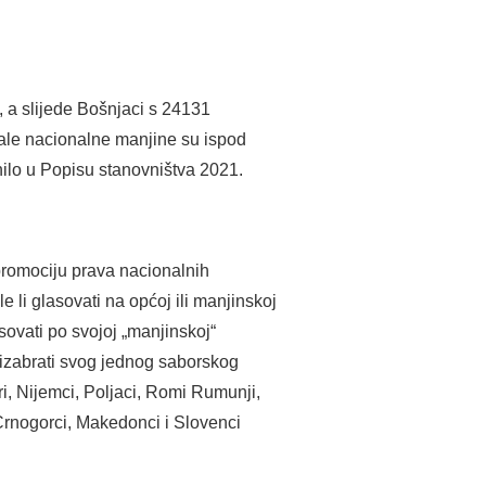
, a slijede Bošnjaci s 24131
ale nacionalne manjine su ispod
snilo u Popisu stanovništva 2021.
 promociju prava nacionalnih
 li glasovati na općoj ili manjinskoj
sovati po svojoj „manjinskoj“
izabrati svog jednog saborskog
ri, Nijemci, Poljaci, Romi Rumunji,
 Crnogorci, Makedonci i Slovenci