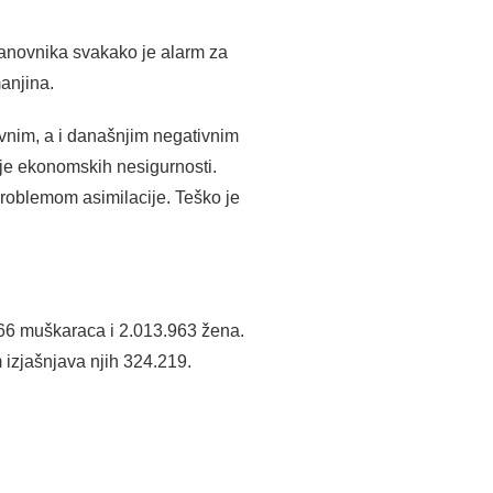
tanovnika svakako je alarm za
anjina.
avnim, a i današnjim negativnim
 je ekonomskih nesigurnosti.
roblemom asimilacije. Teško je
66 muškaraca i 2.013.963 žena.
izjašnjava njih 324.219.