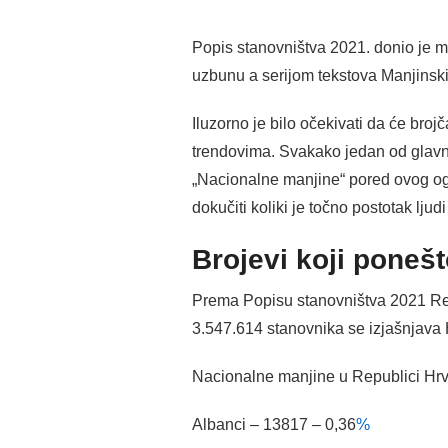
Popis stanovništva 2021. donio je m
uzbunu a serijom tekstova Manjinski
Iluzorno je bilo očekivati da će bro
trendovima. Svakako jedan od glavni
„Nacionalne manjine“ pored ovog og
dokučiti koliki je točno postotak lju
Brojevi koji ponešt
Prema Popisu stanovništva 2021 Rep
3.547.614 stanovnika se izjašnjava
Nacionalne manjine u Republici Hrv
Albanci – 13817 – 0,36
%