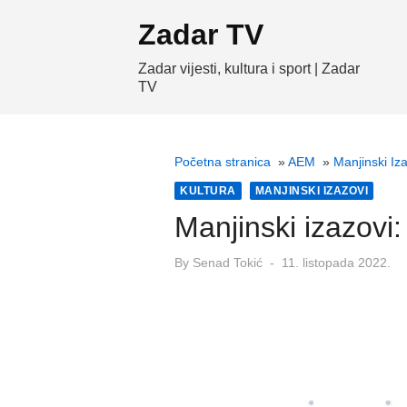
Skip
Zadar TV
to
content
Zadar vijesti, kultura i sport | Zadar
TV
Početna stranica
»
AEM
»
Manjinski Iz
KULTURA
MANJINSKI IZAZOVI
Manjinski izazovi
Posted
By
Senad Tokić
11. listopada 2022.
on