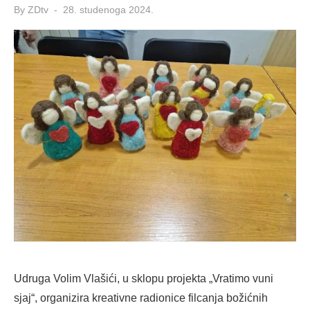
Posted
By
ZDtv
28. studenoga 2024.
on
Udruga Volim Vlašići, u sklopu projekta „Vratimo vuni
sjaj“, organizira kreativne radionice filcanja božićnih