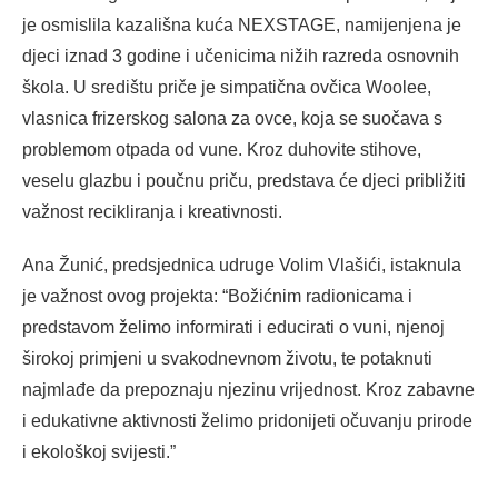
je osmislila kazališna kuća NEXSTAGE, namijenjena je
djeci iznad 3 godine i učenicima nižih razreda osnovnih
škola. U središtu priče je simpatična ovčica Woolee,
vlasnica frizerskog salona za ovce, koja se suočava s
problemom otpada od vune. Kroz duhovite stihove,
veselu glazbu i poučnu priču, predstava će djeci približiti
važnost recikliranja i kreativnosti.
Ana Žunić, predsjednica udruge Volim Vlašići, istaknula
je važnost ovog projekta: “Božićnim radionicama i
predstavom želimo informirati i educirati o vuni, njenoj
širokoj primjeni u svakodnevnom životu, te potaknuti
najmlađe da prepoznaju njezinu vrijednost. Kroz zabavne
i edukativne aktivnosti želimo pridonijeti očuvanju prirode
i ekološkoj svijesti.”