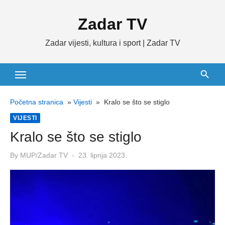
Skip
Zadar TV
to
content
Zadar vijesti, kultura i sport | Zadar TV
Početna stranica
»
Vijesti
»
Kralo se što se stiglo
VIJESTI
Kralo se što se stiglo
Posted
By
MUP/Zadar TV
23. lipnja 2023.
on