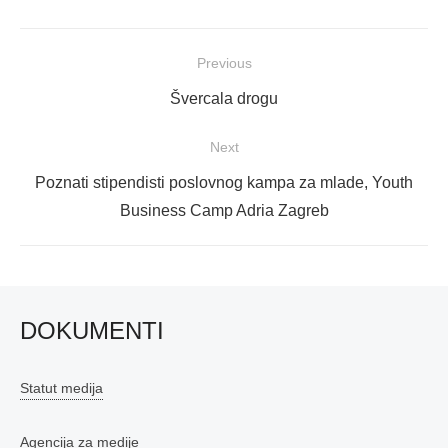
Navigacija
Previous
objava
Previous
Švercala drogu
post:
Next
Next
Poznati stipendisti poslovnog kampa za mlade, Youth
post:
Business Camp Adria Zagreb
DOKUMENTI
Statut medija
Agencija za medije