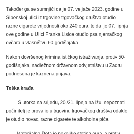
Također ga se sumnjiči da je 07. veljače 2023. godine u
Šibenskoj ulici iz trgovine trgovačkog društva otuđio
razne cigarete vrijednosti oko 240 eura, te da je 07. lipnja
ove godine u Ulici Franka Lisice otuđio psa njemačkog
ovčara u vlasništvu 60-godišnjaka.
Nakon dovršenog kriminalističkog istraživanja, protiv 50-
godišnjaka, nadležnom državnom odvjetništvu u Zadru
podnesena je kaznena prijava.
Teška krađa
S utorka na srijedu, 20./21. lipnja na Ižu, nepoznati
počinitelj je provalio u trgovinu trgovačkog društva odakle
je otuđio novac, razne cigarete te alkoholna pića.
Materijalna šteta je nekoliko stotina eura, a protiv