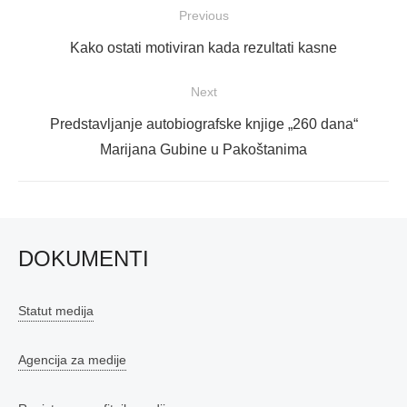
Navigacija
Previous
objava
Previous
Kako ostati motiviran kada rezultati kasne
post:
Next
Next
Predstavljanje autobiografske knjige „260 dana“
post:
Marijana Gubine u Pakoštanima
DOKUMENTI
Statut medija
Agencija za medije