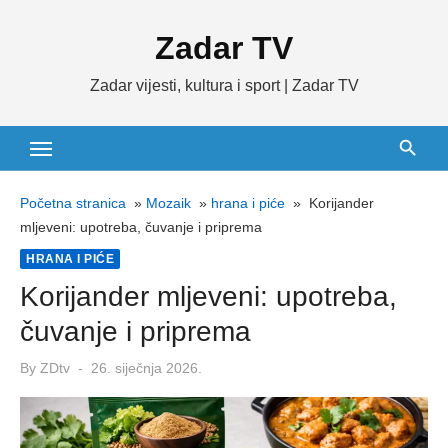
Skip
Zadar TV
to
content
Zadar vijesti, kultura i sport | Zadar TV
Početna stranica
»
Mozaik
»
hrana i piće
»
Korijander
mljeveni: upotreba, čuvanje i priprema
HRANA I PIĆE
Korijander mljeveni: upotreba,
čuvanje i priprema
Posted
By
ZDtv
26. siječnja 2026.
on