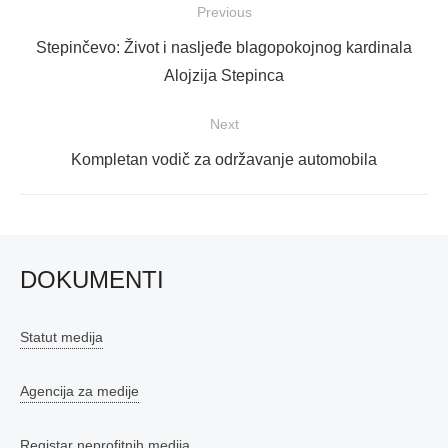
Navigacija
Previous
objava
Previous
Stepinčevo: Život i nasljeđe blagopokojnog kardinala
post:
Alojzija Stepinca
Next
Next
Kompletan vodič za održavanje automobila
post:
DOKUMENTI
Statut medija
Agencija za medije
Registar neprofitnih medija