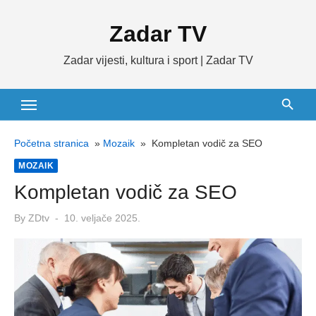
Skip
Zadar TV
to
content
Zadar vijesti, kultura i sport | Zadar TV
Početna stranica
»
Mozaik
»
Kompletan vodič za SEO
MOZAIK
Kompletan vodič za SEO
Posted
By
ZDtv
10. veljače 2025.
on