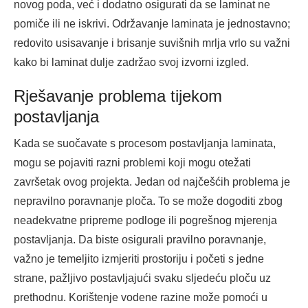
novog poda, već i dodatno osigurati da se laminat ne
pomiče ili ne iskrivi. Održavanje laminata je jednostavno;
redovito usisavanje i brisanje suvišnih mrlja vrlo su važni
kako bi laminat dulje zadržao svoj izvorni izgled.
Rješavanje problema tijekom
postavljanja
Kada se suočavate s procesom postavljanja laminata,
mogu se pojaviti razni problemi koji mogu otežati
završetak ovog projekta. Jedan od najčešćih problema je
nepravilno poravnanje ploča. To se može dogoditi zbog
neadekvatne pripreme podloge ili pogrešnog mjerenja
postavljanja. Da biste osigurali pravilno poravnanje,
važno je temeljito izmjeriti prostoriju i početi s jedne
strane, pažljivo postavljajući svaku sljedeću ploču uz
prethodnu. Korištenje vodene razine može pomoći u