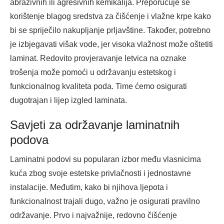
abrazivnih ili agresivnih kemikalija. Preporučuje se
korištenje blagog sredstva za čišćenje i vlažne krpe kako
bi se spriječilo nakupljanje prljavštine. Također, potrebno
je izbjegavati višak vode, jer visoka vlažnost može oštetiti
laminat. Redovito provjeravanje letvica na oznake
trošenja može pomoći u održavanju estetskog i
funkcionalnog kvaliteta poda. Time ćemo osigurati
dugotrajan i lijep izgled laminata.
Savjeti za održavanje laminatnih
podova
Laminatni podovi su popularan izbor među vlasnicima
kuća zbog svoje estetske privlačnosti i jednostavne
instalacije. Međutim, kako bi njihova ljepota i
funkcionalnost trajali dugo, važno je osigurati pravilno
održavanje. Prvo i najvažnije, redovno čišćenje