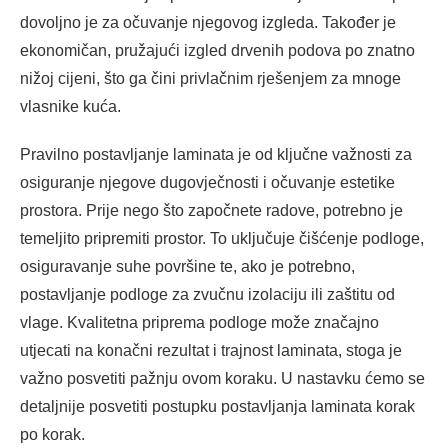
dovoljno je za očuvanje njegovog izgleda. Također je
ekonomičan, pružajući izgled drvenih podova po znatno
nižoj cijeni, što ga čini privlačnim rješenjem za mnoge
vlasnike kuća.
Pravilno postavljanje laminata je od ključne važnosti za
osiguranje njegove dugovječnosti i očuvanje estetike
prostora. Prije nego što započnete radove, potrebno je
temeljito pripremiti prostor. To uključuje čišćenje podloge,
osiguravanje suhe površine te, ako je potrebno,
postavljanje podloge za zvučnu izolaciju ili zaštitu od
vlage. Kvalitetna priprema podloge može značajno
utjecati na konačni rezultat i trajnost laminata, stoga je
važno posvetiti pažnju ovom koraku. U nastavku ćemo se
detaljnije posvetiti postupku postavljanja laminata korak
po korak.