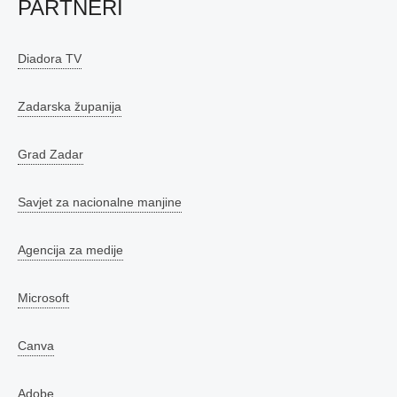
PARTNERI
Diadora TV
Zadarska županija
Grad Zadar
Savjet za nacionalne manjine
Agencija za medije
Microsoft
Canva
Adobe