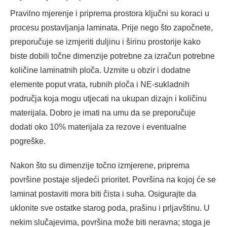
Pravilno mjerenje i priprema prostora ključni su koraci u
procesu postavljanja laminata. Prije nego što započnete,
preporučuje se izmjeriti duljinu i širinu prostorije kako
biste dobili točne dimenzije potrebne za izračun potrebne
količine laminatnih ploča. Uzmite u obzir i dodatne
elemente poput vrata, rubnih ploča i NE-sukladnih
područja koja mogu utjecati na ukupan dizajn i količinu
materijala. Dobro je imati na umu da se preporučuje
dodati oko 10% materijala za rezove i eventualne
pogreške.
Nakon što su dimenzije točno izmjerene, priprema
površine postaje sljedeći prioritet. Površina na kojoj će se
laminat postaviti mora biti čista i suha. Osigurajte da
uklonite sve ostatke starog poda, prašinu i prljavštinu. U
nekim slučajevima, površina može biti neravna; stoga je