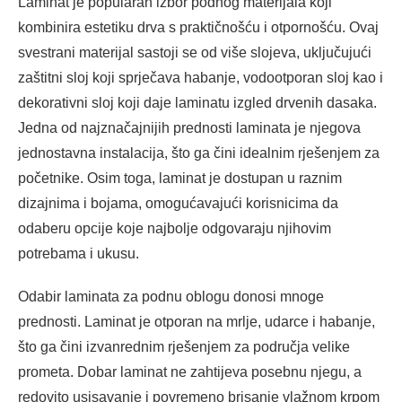
Laminat je popularan izbor podnog materijala koji
kombinira estetiku drva s praktičnošću i otpornošću. Ovaj
svestrani materijal sastoji se od više slojeva, uključujući
zaštitni sloj koji sprječava habanje, vodootporan sloj kao i
dekorativni sloj koji daje laminatu izgled drvenih dasaka.
Jedna od najznačajnijih prednosti laminata je njegova
jednostavna instalacija, što ga čini idealnim rješenjem za
početnike. Osim toga, laminat je dostupan u raznim
dizajnima i bojama, omogućavajući korisnicima da
odaberu opcije koje najbolje odgovaraju njihovim
potrebama i ukusu.
Odabir laminata za podnu oblogu donosi mnoge
prednosti. Laminat je otporan na mrlje, udarce i habanje,
što ga čini izvanrednim rješenjem za područja velike
prometa. Dobar laminat ne zahtijeva posebnu njegu, a
redovito usisavanje i povremeno brisanje vlažnom krpom