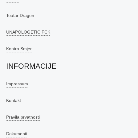
Teatar Dragon
UNAPOLOGETIC.FCK
Kontra Smjer
INFORMACIJE
Impressum
Kontakt
Pravila prvatnosti
Dokumenti