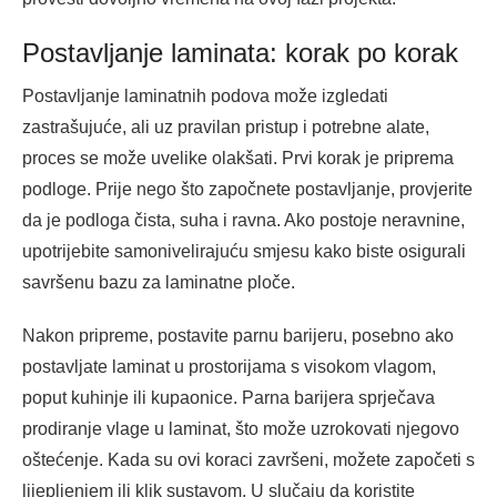
Postavljanje laminata: korak po korak
Postavljanje laminatnih podova može izgledati
zastrašujuće, ali uz pravilan pristup i potrebne alate,
proces se može uvelike olakšati. Prvi korak je priprema
podloge. Prije nego što započnete postavljanje, provjerite
da je podloga čista, suha i ravna. Ako postoje neravnine,
upotrijebite samonivelirajuću smjesu kako biste osigurali
savršenu bazu za laminatne ploče.
Nakon pripreme, postavite parnu barijeru, posebno ako
postavljate laminat u prostorijama s visokom vlagom,
poput kuhinje ili kupaonice. Parna barijera sprječava
prodiranje vlage u laminat, što može uzrokovati njegovo
oštećenje. Kada su ovi koraci završeni, možete započeti s
lijepljenjem ili klik sustavom. U slučaju da koristite