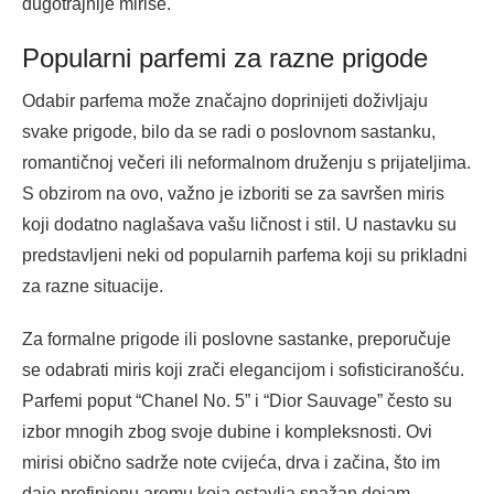
dugotrajnije mirise.
Popularni parfemi za razne prigode
Odabir parfema može značajno doprinijeti doživljaju
svake prigode, bilo da se radi o poslovnom sastanku,
romantičnoj večeri ili neformalnom druženju s prijateljima.
S obzirom na ovo, važno je izboriti se za savršen miris
koji dodatno naglašava vašu ličnost i stil. U nastavku su
predstavljeni neki od popularnih parfema koji su prikladni
za razne situacije.
Za formalne prigode ili poslovne sastanke, preporučuje
se odabrati miris koji zrači elegancijom i sofisticiranošću.
Parfemi poput “Chanel No. 5” i “Dior Sauvage” često su
izbor mnogih zbog svoje dubine i kompleksnosti. Ovi
mirisi obično sadrže note cvijeća, drva i začina, što im
daje profinjenu aromu koja ostavlja snažan dojam.