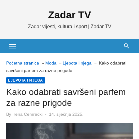
Skip
Zadar TV
to
content
Zadar vijesti, kultura i sport | Zadar TV
Početna stranica
»
Moda
»
Ljepota i njega
»
Kako odabrati
savršeni parfem za razne prigode
LJEPOTA I NJEGA
Kako odabrati savršeni parfem
za razne prigode
Posted
By
Irena Cemrečki
14. siječnja 2025.
on