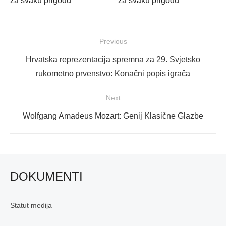
za svaku prigodu
za svaku prigodu
Navigacija
Previous
objava
Previous
Hrvatska reprezentacija spremna za 29. Svjetsko
post:
rukometno prvenstvo: Konačni popis igrača
Next
Next
Wolfgang Amadeus Mozart: Genij Klasične Glazbe
post:
DOKUMENTI
Statut medija