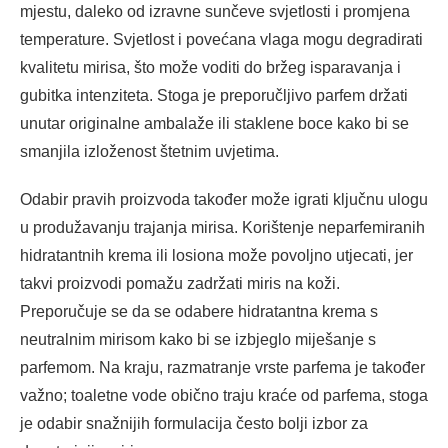
mjestu, daleko od izravne sunčeve svjetlosti i promjena
temperature. Svjetlost i povećana vlaga mogu degradirati
kvalitetu mirisa, što može voditi do bržeg isparavanja i
gubitka intenziteta. Stoga je preporučljivo parfem držati
unutar originalne ambalaže ili staklene boce kako bi se
smanjila izloženost štetnim uvjetima.
Odabir pravih proizvoda također može igrati ključnu ulogu
u produžavanju trajanja mirisa. Korištenje neparfemiranih
hidratantnih krema ili losiona može povoljno utjecati, jer
takvi proizvodi pomažu zadržati miris na koži.
Preporučuje se da se odabere hidratantna krema s
neutralnim mirisom kako bi se izbjeglo miješanje s
parfemom. Na kraju, razmatranje vrste parfema je također
važno; toaletne vode obično traju kraće od parfema, stoga
je odabir snažnijih formulacija često bolji izbor za