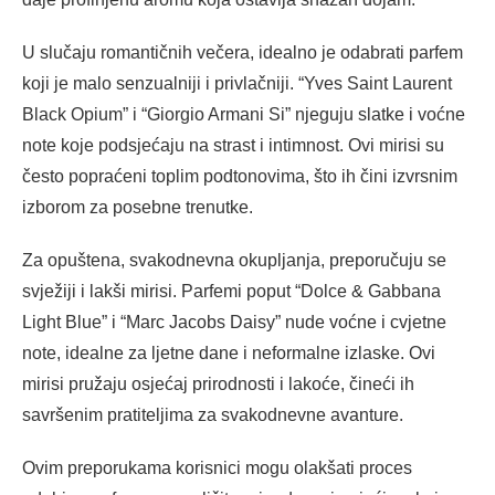
U slučaju romantičnih večera, idealno je odabrati parfem
koji je malo senzualniji i privlačniji. “Yves Saint Laurent
Black Opium” i “Giorgio Armani Si” njeguju slatke i voćne
note koje podsjećaju na strast i intimnost. Ovi mirisi su
često popraćeni toplim podtonovima, što ih čini izvrsnim
izborom za posebne trenutke.
Za opuštena, svakodnevna okupljanja, preporučuju se
svježiji i lakši mirisi. Parfemi poput “Dolce & Gabbana
Light Blue” i “Marc Jacobs Daisy” nude voćne i cvjetne
note, idealne za ljetne dane i neformalne izlaske. Ovi
mirisi pružaju osjećaj prirodnosti i lakoće, čineći ih
savršenim pratiteljima za svakodnevne avanture.
Ovim preporukama korisnici mogu olakšati proces