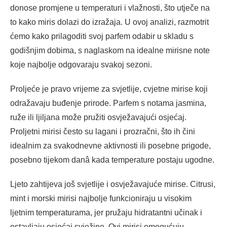
donose promjene u temperaturi i vlažnosti, što utječe na
to kako miris dolazi do izražaja. U ovoj analizi, razmotrit
ćemo kako prilagoditi svoj parfem odabir u skladu s
godišnjim dobima, s naglaskom na idealne mirisne note
koje najbolje odgovaraju svakoj sezoni.
Proljeće je pravo vrijeme za svjetlije, cvjetne mirise koji
odražavaju buđenje prirode. Parfem s notama jasmina,
ruže ili ljiljana može pružiti osvježavajući osjećaj.
Proljetni mirisi često su lagani i prozračni, što ih čini
idealnim za svakodnevne aktivnosti ili posebne prigode,
posebno tijekom danâ kada temperature postaju ugodne.
Ljeto zahtijeva još svjetlije i osvježavajuće mirise. Citrusi,
mint i morski mirisi najbolje funkcioniraju u visokim
ljetnim temperaturama, jer pružaju hidratantni učinak i
ostavljaju osjećaj svježine. Ovi mirisi omogućuju