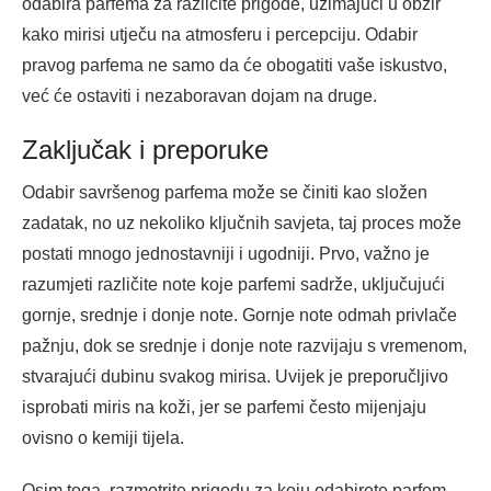
odabira parfema za različite prigode, uzimajući u obzir
kako mirisi utječu na atmosferu i percepciju. Odabir
pravog parfema ne samo da će obogatiti vaše iskustvo,
već će ostaviti i nezaboravan dojam na druge.
Zaključak i preporuke
Odabir savršenog parfema može se činiti kao složen
zadatak, no uz nekoliko ključnih savjeta, taj proces može
postati mnogo jednostavniji i ugodniji. Prvo, važno je
razumjeti različite note koje parfemi sadrže, uključujući
gornje, srednje i donje note. Gornje note odmah privlače
pažnju, dok se srednje i donje note razvijaju s vremenom,
stvarajući dubinu svakog mirisa. Uvijek je preporučljivo
isprobati miris na koži, jer se parfemi često mijenjaju
ovisno o kemiji tijela.
Osim toga, razmotrite prigodu za koju odabirete parfem.