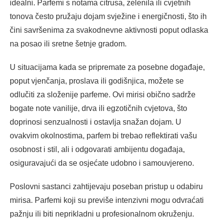
idealni. Parfemi s notama citrusa, zelenila ili cvjetnih
tonova često pružaju dojam svježine i energičnosti, što ih
čini savršenima za svakodnevne aktivnosti poput odlaska
na posao ili sretne šetnje gradom.
U situacijama kada se pripremate za posebne događaje,
poput vjenčanja, proslava ili godišnjica, možete se
odlučiti za složenije parfeme. Ovi mirisi obično sadrže
bogate note vanilije, drva ili egzotičnih cvjetova, što
doprinosi senzualnosti i ostavlja snažan dojam. U
ovakvim okolnostima, parfem bi trebao reflektirati vašu
osobnost i stil, ali i odgovarati ambijentu događaja,
osiguravajući da se osjećate udobno i samouvjereno.
Poslovni sastanci zahtijevaju poseban pristup u odabiru
mirisa. Parfemi koji su previše intenzivni mogu odvraćati
pažnju ili biti neprikladni u profesionalnom okruženju.