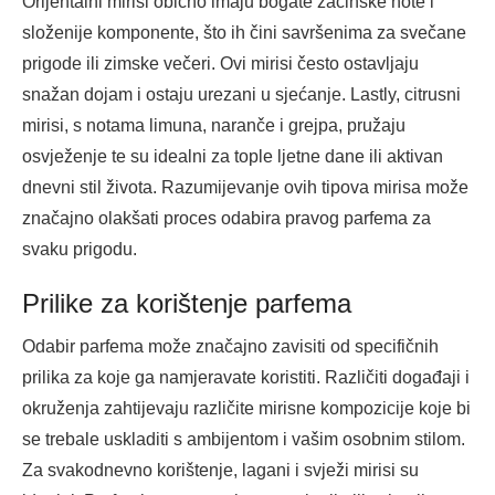
Orijentalni mirisi obično imaju bogate začinske note i
složenije komponente, što ih čini savršenima za svečane
prigode ili zimske večeri. Ovi mirisi često ostavljaju
snažan dojam i ostaju urezani u sjećanje. Lastly, citrusni
mirisi, s notama limuna, naranče i grejpa, pružaju
osvježenje te su idealni za tople ljetne dane ili aktivan
dnevni stil života. Razumijevanje ovih tipova mirisa može
značajno olakšati proces odabira pravog parfema za
svaku prigodu.
Prilike za korištenje parfema
Odabir parfema može značajno zavisiti od specifičnih
prilika za koje ga namjeravate koristiti. Različiti događaji i
okruženja zahtijevaju različite mirisne kompozicije koje bi
se trebale uskladiti s ambijentom i vašim osobnim stilom.
Za svakodnevno korištenje, lagani i svježi mirisi su