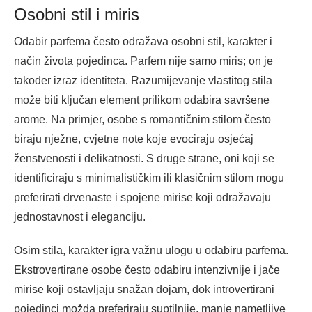
Osobni stil i miris
Odabir parfema često odražava osobni stil, karakter i
način života pojedinca. Parfem nije samo miris; on je
također izraz identiteta. Razumijevanje vlastitog stila
može biti ključan element prilikom odabira savršene
arome. Na primjer, osobe s romantičnim stilom često
biraju nježne, cvjetne note koje evociraju osjećaj
ženstvenosti i delikatnosti. S druge strane, oni koji se
identificiraju s minimalističkim ili klasičnim stilom mogu
preferirati drvenaste i spojene mirise koji odražavaju
jednostavnost i eleganciju.
Osim stila, karakter igra važnu ulogu u odabiru parfema.
Ekstrovertirane osobe često odabiru intenzivnije i jače
mirise koji ostavljaju snažan dojam, dok introvertirani
pojedinci možda preferiraju suptilnije, manje nametljive