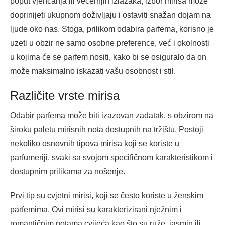
poput vjenčanja ili večernjih izlazaka, izbor mirisa može
doprinijeti ukupnom doživljaju i ostaviti snažan dojam na
ljude oko nas. Stoga, prilikom odabira parfema, korisno je
uzeti u obzir ne samo osobne preference, već i okolnosti
u kojima će se parfem nositi, kako bi se osiguralo da on
može maksimalno iskazati vašu osobnost i stil.
Različite vrste mirisa
Odabir parfema može biti izazovan zadatak, s obzirom na
široku paletu mirisnih nota dostupnih na tržištu. Postoji
nekoliko osnovnih tipova mirisa koji se koriste u
parfumeriji, svaki sa svojom specifičnom karakteristikom i
dostupnim prilikama za nošenje.
Prvi tip su cvjetni mirisi, koji se često koriste u ženskim
parfemima. Ovi mirisi su karakterizirani nježnim i
romantičnim notama cvijeća kao što su ruže, jasmin ili