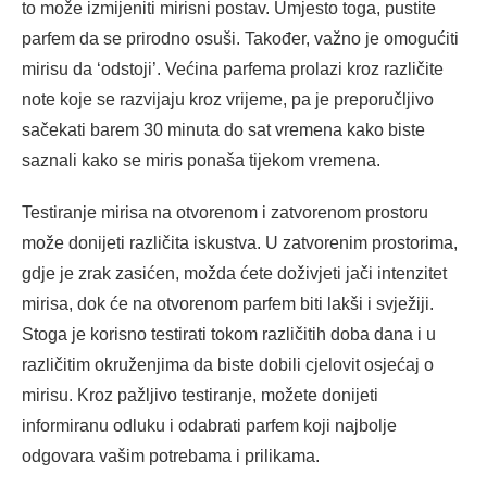
to može izmijeniti mirisni postav. Umjesto toga, pustite
parfem da se prirodno osuši. Također, važno je omogućiti
mirisu da ‘odstoji’. Većina parfema prolazi kroz različite
note koje se razvijaju kroz vrijeme, pa je preporučljivo
sačekati barem 30 minuta do sat vremena kako biste
saznali kako se miris ponaša tijekom vremena.
Testiranje mirisa na otvorenom i zatvorenom prostoru
može donijeti različita iskustva. U zatvorenim prostorima,
gdje je zrak zasićen, možda ćete doživjeti jači intenzitet
mirisa, dok će na otvorenom parfem biti lakši i svježiji.
Stoga je korisno testirati tokom različitih doba dana i u
različitim okruženjima da biste dobili cjelovit osjećaj o
mirisu. Kroz pažljivo testiranje, možete donijeti
informiranu odluku i odabrati parfem koji najbolje
odgovara vašim potrebama i prilikama.