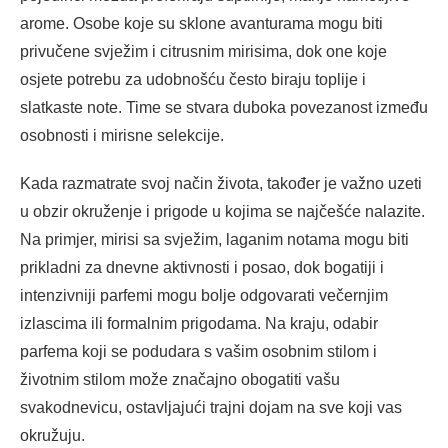
arome. Osobe koje su sklone avanturama mogu biti
privučene svježim i citrusnim mirisima, dok one koje
osjete potrebu za udobnošću često biraju toplije i
slatkaste note. Time se stvara duboka povezanost između
osobnosti i mirisne selekcije.
Kada razmatrate svoj način života, također je važno uzeti
u obzir okruženje i prigode u kojima se najčešće nalazite.
Na primjer, mirisi sa svježim, laganim notama mogu biti
prikladni za dnevne aktivnosti i posao, dok bogatiji i
intenzivniji parfemi mogu bolje odgovarati večernjim
izlascima ili formalnim prigodama. Na kraju, odabir
parfema koji se podudara s vašim osobnim stilom i
životnim stilom može značajno obogatiti vašu
svakodnevicu, ostavljajući trajni dojam na sve koji vas
okružuju.