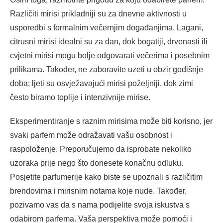
Različiti mirisi prikladniji su za dnevne aktivnosti u
usporedbi s formalnim večernjim događanjima. Lagani,
citrusni mirisi idealni su za dan, dok bogatiji, drvenasti ili
cvjetni mirisi mogu bolje odgovarati večerima i posebnim
prilikama. Također, ne zaboravite uzeti u obzir godišnje
doba; ljeti su osvježavajući mirisi poželjniji, dok zimi
često biramo toplije i intenzivnije mirise.
Eksperimentiranje s raznim mirisima može biti korisno, jer
svaki parfem može odražavati vašu osobnost i
raspoloženje. Preporučujemo da isprobate nekoliko
uzoraka prije nego što donesete konačnu odluku.
Posjetite parfumerije kako biste se upoznali s različitim
brendovima i mirisnim notama koje nude. Također,
pozivamo vas da s nama podijelite svoja iskustva s
odabirom parfema. Vaša perspektiva može pomoći i