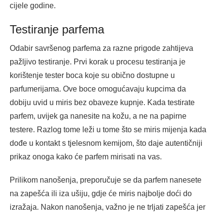
cijele godine.
Testiranje parfema
Odabir savršenog parfema za razne prigode zahtijeva
pažljivo testiranje. Prvi korak u procesu testiranja je
korištenje tester boca koje su obično dostupne u
parfumerijama. Ove boce omogućavaju kupcima da
dobiju uvid u miris bez obaveze kupnje. Kada testirate
parfem, uvijek ga nanesite na kožu, a ne na papirne
testere. Razlog tome leži u tome što se miris mijenja kada
dođe u kontakt s tjelesnom kemijom, što daje autentičniji
prikaz onoga kako će parfem mirisati na vas.
Prilikom nanošenja, preporučuje se da parfem nanesete
na zapešća ili iza ušiju, gdje će miris najbolje doći do
izražaja. Nakon nanošenja, važno je ne trljati zapešća jer