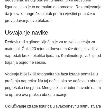
neuspjeha. Mnogi odustanu nakon prve neuspjele
figurice, iako je to normalan dio procesa. Razumijevanje
da je svaka pogreška korak prema vještini pomaže u
prevladavanju ove blokade.
Usvajanje navike
Redovit rad s glinom ključan je za razvoj osjećaja za
materijal. Čak i 20 minuta dnevno može donijeti vidljiv
napredak kroz nekoliko tjedana. Kontinuitet je važniji od
trajanja pojedine sesije.
Vođenje bilješki ili fotografiranje faza izrade pomaže u
praćenju napretka. Na taj način lako se uočavaju obrasci
pogrešaka i uspjeha. Mnogi iskusni autori navode da im
je upravo ova praksa ubrzala učenje.
Uključivanje izrade figurica u svakodnevnu rutinu stvara