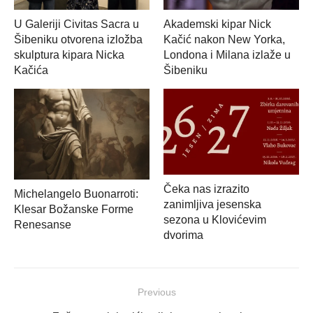
U Galeriji Civitas Sacra u
Akademski kipar Nick
Šibeniku otvorena izložba
Kačić nakon New Yorka,
skulptura kipara Nicka
Londona i Milana izlaže u
Kačića
Šibeniku
Čeka nas izrazito
Michelangelo Buonarroti:
zanimljiva jesenska
Klesar Božanske Forme
sezona u Klovićevim
Renesanse
dvorima
Navigacija
Previous
objava