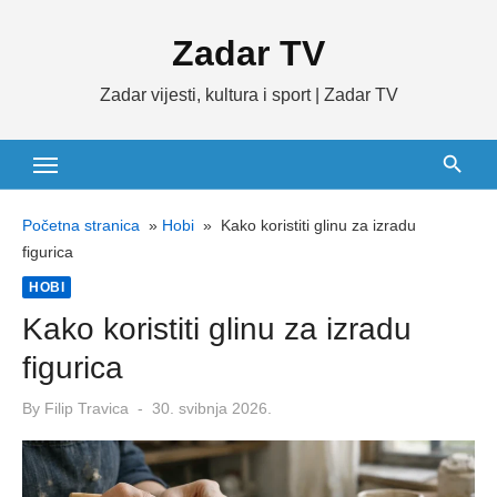
Skip
Zadar TV
to
content
Zadar vijesti, kultura i sport | Zadar TV
Početna stranica
»
Hobi
»
Kako koristiti glinu za izradu
figurica
HOBI
Kako koristiti glinu za izradu
figurica
Posted
By
Filip Travica
30. svibnja 2026.
on