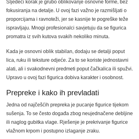
Sljedeći korak je grubo oblikovanje osnovne forme, bez
fokusiranja na detalje. U ovoj fazi važno je razmišljati o
proporcijama i ravnoteži, jer se kasnije te pogreške teže
ispravljaju. Mnogi profesionalci savjetuju da se figurica
promatra iz svih kutova svakih nekoliko minuta.
Kada je osnovni oblik stabilan, dodaju se detalji poput
lica, ruku ili teksture odjeće. Za to se koriste jednostavni
alati, ali i svakodnevni predmeti poput čačkalica ili spužvi.
Upravo u ovoj fazi figurica dobiva karakter i osobnost.
Prepreke i kako ih prevladati
Jedna od najčešćih prepreka je pucanje figurice tijekom
sušenja. To se često događa zbog neujednačene debljine
ili naglog gubitka vlage. Rješenje je prekrivanje figurice
vlažnom krpom i postupno izlaganje zraku.