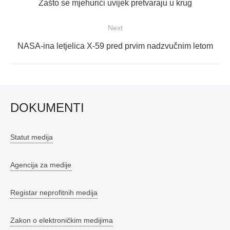
Previous
Zašto se mjehurići uvijek pretvaraju u krug
post:
Next
Next
NASA-ina letjelica X-59 pred prvim nadzvučnim letom
post:
DOKUMENTI
Statut medija
Agencija za medije
Registar neprofitnih medija
Zakon o elektroničkim medijima