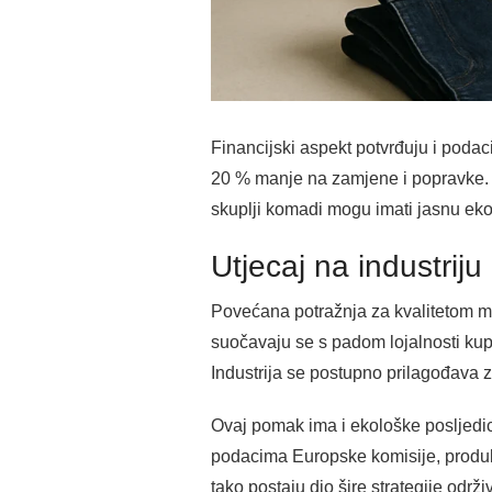
Financijski aspekt potvrđuju i podac
20 % manje na zamjene i popravke. O
skuplji komadi mogu imati jasnu ek
Utjecaj na industriju
Povećana potražnja za kvalitetom mij
suočavaju se s padom lojalnosti kupac
Industrija se postupno prilagođava z
Ovaj pomak ima i ekološke posljedice
podacima Europske komisije, produl
tako postaju dio šire strategije održiv