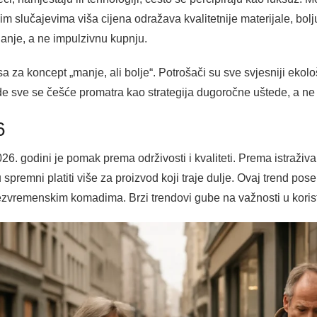
 slučajevima viša cijena odražava kvalitetnije materijale, bolju 
ganje, a ne impulzivnu kupnju.
sa za koncept „manje, ali bolje“. Potrošači su sve svjesniji ekolo
e sve se češće promatra kao strategija dugoročne uštede, a ne
6
6. godini je pomak prema održivosti i kvaliteti. Prema istraživ
spremni platiti više za proizvod koji traje dulje. Ovaj trend poseb
bezvremenskim komadima. Brzi trendovi gube na važnosti u korist