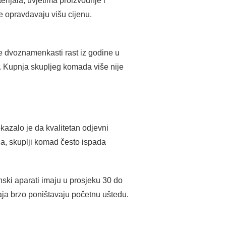
rijala, uvjetima proizvodnje i
e opravdavaju višu cijenu.
že dvoznamenkasti rast iz godine u
t. Kupnja skupljeg komada više nije
okazalo je da kvalitetan odjevni
nja, skuplji komad često ispada
ski aparati imaju u prosjeku 30 do
aja brzo poništavaju početnu uštedu.