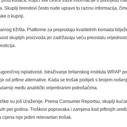
 proizvođača. Kupci sve češće traže informacije o podrijetlu mate
. Skuplji brendovi često nude upravo tu razinu informacija, čim
uke o kupnji.
arnog tržišta. Platforme za preprodaju kvalitetnih komada bilje
vost skupljih proizvoda jer zadržavaju veću preostalu vrijednos
sticija.
ugoročnoj isplativosti. Istraživanje britanskog instituta WRAP p
lje od jeftine alternative. Kada se trošak podijeli s brojem noše
ularniji među analitički orijentiranim potrošačima.
ike su još izraženije. Prema Consumer Reportsu, skuplji kućan
ih pet godina. Troškovi popravaka i zamjena kod jeftinijih uređ
cijena nije jedini relevantan trošak.