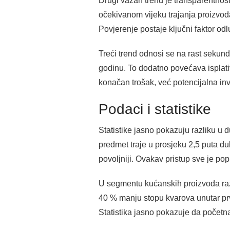
Drugi važan trend je transparentnost
očekivanom vijeku trajanja proizvoda
Povjerenje postaje ključni faktor odl
Treći trend odnosi se na rast sekund
godinu. To dodatno povećava isplati
konačan trošak, već potencijalna inve
Podaci i statistike
Statistike jasno pokazuju razliku u d
predmet traje u prosjeku 2,5 puta du
povoljniji. Ovakav pristup sve je pop
U segmentu kućanskih proizvoda razl
40 % manju stopu kvarova unutar prv
Statistika jasno pokazuje da početna 