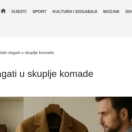
home
VIJESTI
SPORT
KULTURA I DOGAĐAJI
MOZAIK
DO
lati ulagati u skuplje komade
lagati u skuplje komade