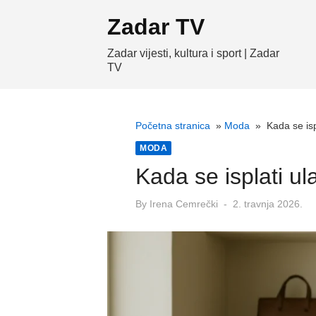
Skip
Zadar TV
to
content
Zadar vijesti, kultura i sport | Zadar
TV
Početna stranica
»
Moda
»
Kada se isp
MODA
Kada se isplati u
Posted
By
Irena Cemrečki
2. travnja 2026.
on