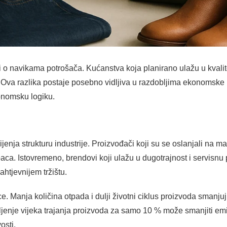
i o navikama potrošača. Kućanstva koja planirano ulažu u kvalit
va razlika postaje posebno vidljiva u razdobljima ekonomske n
onomsku logiku.
enja strukturu industrije. Proizvođači koji su se oslanjali na ma
a. Istovremeno, brendovi koji ulažu u dugotrajnost i servisnu po
ahtjevnijem tržištu.
. Manja količina otpada i dulji životni ciklus proizvoda smanjuj
jenje vijeka trajanja proizvoda za samo 10 % može smanjiti em
osti.