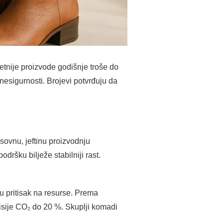
etnije proizvode godišnje troše do
esigurnosti. Brojevi potvrđuju da
sovnu, jeftinu proizvodnju
dršku bilježe stabilniji rast.
u pritisak na resurse. Prema
isije CO₂ do 20 %. Skuplji komadi