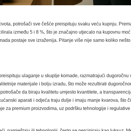
a života, potrošači sve češće preispituju svaku veću kupnju. Prem
scilirala između 5 i 8 %, što je značajno utjecalo na kupovnu m
omada postaje sve izraženija. Pitanje više nije samo koliko nešto
 preispituju ulaganje u skuplje komade, razmatrajući dugoročnu vr
itetnije materijale i bolju izradu, što može rezultirati dugoroč
 potrošače da biraju kvalitetu umjesto kvantitete, a transparencij
kućanski aparati i odjeća traju dulje i imaju manje kvarova, što č
žnje za premium proizvodima, uz podršku tehnologije i regulative 
eći, namještaju ili tehnologiji, često se percipiraju kao luksuz