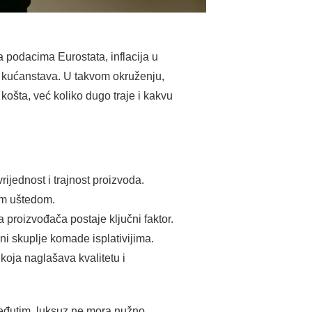
a podacima Eurostata, inflacija u
oć kućanstava. U takvom okruženju,
 košta, već koliko dugo traje i kakvu
ijednost i trajnost proizvoda.
nom uštedom.
a proizvođača postaje ključni faktor.
ini skuplje komade isplativijima.
koja naglašava kvalitetu i
. Međutim, luksuz ne mora nužno