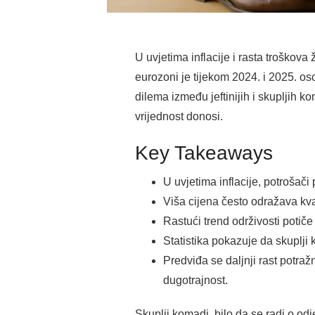
U uvjetima inflacije i rasta troškov
eurozoni je tijekom 2024. i 2025. o
dilema između jeftinijih i skupljih k
vrijednost donosi.
Key Takeaways
U uvjetima inflacije, potrošači
Viša cijena često odražava kval
Rastući trend održivosti potiče
Statistika pokazuje da skuplji 
Predviđa se daljnji rast potra
dugotrajnost.
Skuplji komadi, bilo da se radi o odj