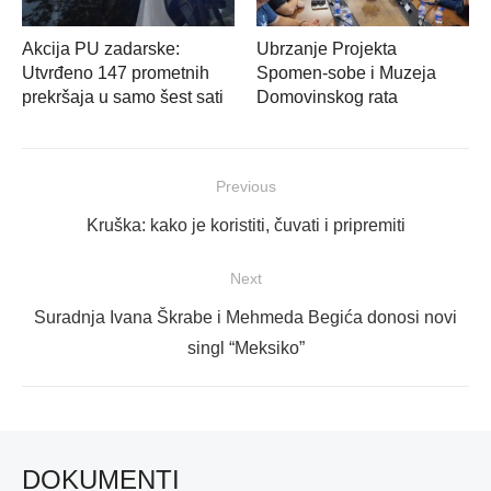
Akcija PU zadarske:
Ubrzanje Projekta
Utvrđeno 147 prometnih
Spomen-sobe i Muzeja
prekršaja u samo šest sati
Domovinskog rata
Navigacija
Previous
objava
Previous
Kruška: kako je koristiti, čuvati i pripremiti
post:
Next
Next
Suradnja Ivana Škrabe i Mehmeda Begića donosi novi
post:
singl “Meksiko”
DOKUMENTI