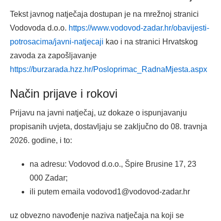
Tekst javnog natječaja dostupan je na mrežnoj stranici
Vodovoda d.o.o.
https://www.vodovod-zadar.hr/obavijesti-
potrosacima/javni-natjecaji
kao i na stranici Hrvatskog
zavoda za zapošljavanje
https://burzarada.hzz.hr/Posloprimac_RadnaMjesta.aspx
Način prijave i rokovi
Prijavu na javni natječaj, uz dokaze o ispunjavanju
propisanih uvjeta, dostavljaju se zaključno do 08. travnja
2026. godine, i to:
na adresu: Vodovod d.o.o., Špire Brusine 17, 23
000 Zadar;
ili putem emaila vodovod1@vodovod-zadar.hr
uz obvezno navođenje naziva natječaja na koji se