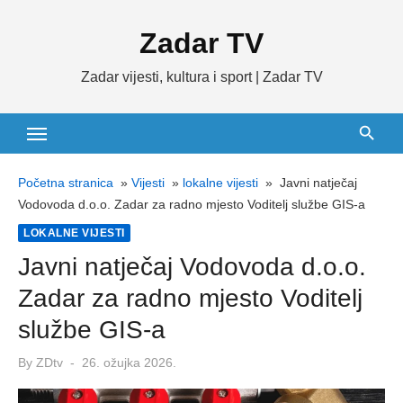
Skip
Zadar TV
to
content
Zadar vijesti, kultura i sport | Zadar TV
Početna stranica
»
Vijesti
»
lokalne vijesti
»
Javni natječaj
Vodovoda d.o.o. Zadar za radno mjesto Voditelj službe GIS-a
LOKALNE VIJESTI
Javni natječaj Vodovoda d.o.o.
Zadar za radno mjesto Voditelj
službe GIS-a
Posted
By
ZDtv
26. ožujka 2026.
on