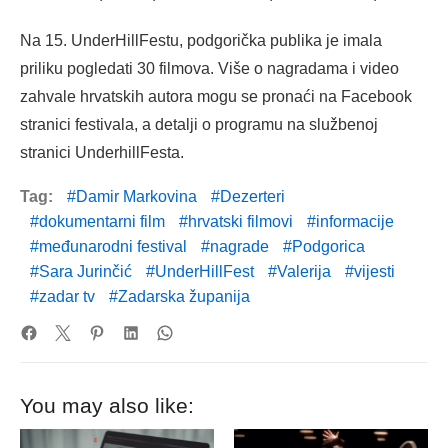
Na 15. UnderHillFestu, podgorička publika je imala
priliku pogledati 30 filmova. Više o nagradama i video
zahvale hrvatskih autora mogu se pronaći na Facebook
stranici festivala, a detalji o programu na službenoj
stranici UnderhillFesta.
Tag:
Damir Markovina
Dezerteri
dokumentarni film
hrvatski filmovi
informacije
međunarodni festival
nagrade
Podgorica
Sara Jurinčić
UnderHillFest
Valerija
vijesti
zadar tv
Zadarska županija
You may also like: