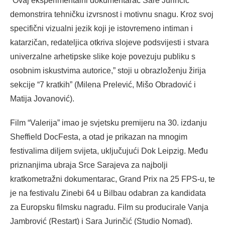
“Ovaj eksperimentalni dokumentarac Sare Jurinčić
demonstrira tehničku izvrsnost i motivnu snagu. Kroz svoj
specifični vizualni jezik koji je istovremeno intiman i
katarzičan, redateljica otkriva slojeve podsvijesti i stvara
univerzalne arhetipske slike koje povezuju publiku s
osobnim iskustvima autorice,” stoji u obrazloženju žirija
sekcije “7 kratkih” (Milena Prelević, Mišo Obradović i
Matija Jovanović).
Film “Valerija” imao je svjetsku premijeru na 30. izdanju
Sheffield DocFesta, a otad je prikazan na mnogim
festivalima diljem svijeta, uključujući Dok Leipzig. Među
priznanjima ubraja Srce Sarajeva za najbolji
kratkometražni dokumentarac, Grand Prix na 25 FPS-u, te
je na festivalu Zinebi 64 u Bilbau odabran za kandidata
za Europsku filmsku nagradu. Film su producirale Vanja
Jambrović (Restart) i Sara Jurinčić (Studio Nomad).