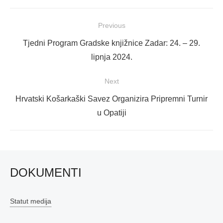
Navigacija
Previous
objava
Previous
Tjedni Program Gradske knjižnice Zadar: 24. – 29.
post:
lipnja 2024.
Next
Next
Hrvatski Košarkaški Savez Organizira Pripremni Turnir
post:
u Opatiji
DOKUMENTI
Statut medija