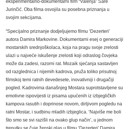
eksperimentalno-dokumentarni film “Valerija” Sare
Jurinčić. Oba filma osvojila su posebna priznanja u
svojim sekcijama.
“Specijalno priznanje dodjeljujemo filmu ‘Dezerteri’
autora Damira Markovine. Dokumentarni esej o generaciji
mostarskih srednjoškolaca, koja na pragu svoje zrelosti
ulazi u najveće iskušenje zrelosti koji odraslog čovjeka
može da zadesi, razorni rat. Mozaik sjećanja sastavljen
od razglednica i nijemih kadrova, pruža toliko prisutnoj
filmskoj temi ratnih devedesete, inovativniji i drugačiji
pogled. Kadrovima današnjeg Mostara suprotstavljene su
emotivne ispovijesti iz pisama upućenih iz izbjegličkih
kampova rasutih i doprinose novom, dirljivom pogledu na
ratni Mostar, i sudbinu mladih izbjeglica. ‘Najviše me boli
što smo se svi razišli na ovako glup način’, u jednom
trenutku se čuje ženski glas u filmu ‘Dezerteri’ Damira