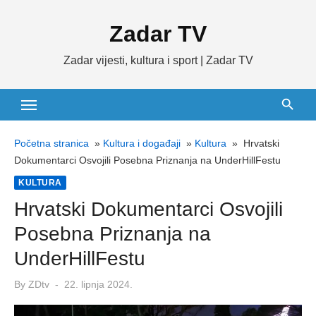
Skip
Zadar TV
to
content
Zadar vijesti, kultura i sport | Zadar TV
Početna stranica
»
Kultura i događaji
»
Kultura
»
Hrvatski
Dokumentarci Osvojili Posebna Priznanja na UnderHillFestu
KULTURA
Hrvatski Dokumentarci Osvojili
Posebna Priznanja na
UnderHillFestu
Posted
By
ZDtv
22. lipnja 2024.
on