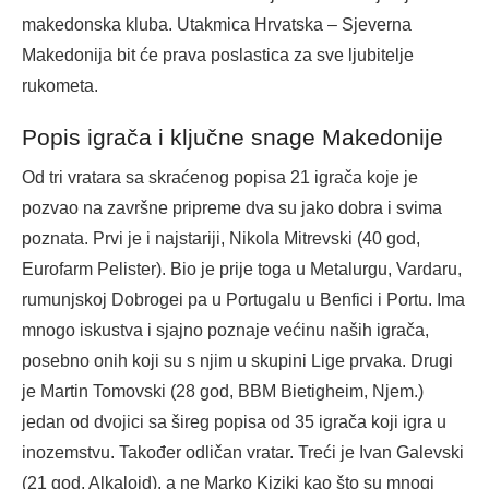
makedonska kluba. Utakmica Hrvatska – Sjeverna
Makedonija bit će prava poslastica za sve ljubitelje
rukometa.
Popis igrača i ključne snage Makedonije
Od tri vratara sa skraćenog popisa 21 igrača koje je
pozvao na završne pripreme dva su jako dobra i svima
poznata. Prvi je i najstariji, Nikola Mitrevski (40 god,
Eurofarm Pelister). Bio je prije toga u Metalurgu, Vardaru,
rumunjskoj Dobrogei pa u Portugalu u Benfici i Portu. Ima
mnogo iskustva i sjajno poznaje većinu naših igrača,
posebno onih koji su s njim u skupini Lige prvaka. Drugi
je Martin Tomovski (28 god, BBM Bietigheim, Njem.)
jedan od dvojici sa šireg popisa od 35 igrača koji igra u
inozemstvu. Također odličan vratar. Treći je Ivan Galevski
(21 god, Alkaloid), a ne Marko Kizikj kao što su mnogi