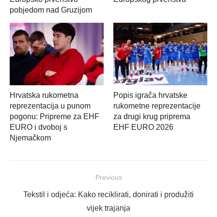
pobjedom nad Gruzijom
Hrvatska rukometna
Popis igrača hrvatske
reprezentacija u punom
rukometne reprezentacije
pogonu: Pripreme za EHF
za drugi krug priprema
EURO i dvoboj s
EHF EURO 2026
Njemačkom
Navigacija
Previous
objava
Previous
Tekstil i odjeća: Kako reciklirati, donirati i produžiti
post:
vijek trajanja