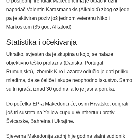
U posljednji trenutak Makedoncima je otpao kružni
napadač Valentin Karasmanakis (Alkaloid) zbog ozljede
pa je aktiviran poziv još jednom veteranu Nikoli
Markoskom (35 god, Alkaloid).
Statistika i očekivanja
Ukratko, svjestan da je skupina u kojoj se nalaze
objektivno teško prolazna (Danska, Portugal,
Rumunjska), izbornik Kiro Lazarov odlučio je dati priliku
mladima, da se čeliče i skupe neophodno iskustvo. Samo
su tri igrača iznad 30 godina, a to je jasna poruka.
Do početka EP-a Makedonci će, osim Hrvatske, odigrati
još tri susreta na Yellow cupu u Wintherturu protiv
Švicarske, Bahreina i Ukrajine.
Sjeverna Makedonija zadnjih je godina stalni sudionik