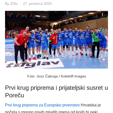
Posted
By
ZDtv
27. prosinca 2025.
on
Foto: Jozo Čabraja / Kolektiff images
Prvi krug priprema i prijateljski susret u
Poreču
Prvi krug priprema za Europsko prvenstvo
Hrvatska je
počela s mnogo novih mladih imena od kojih bi neki