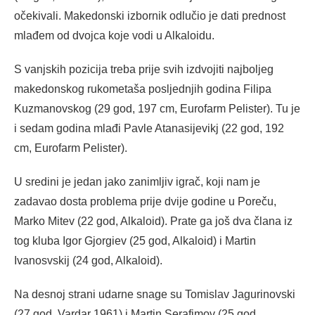
očekivali. Makedonski izbornik odlučio je dati prednost
mlađem od dvojca koje vodi u Alkaloidu.
S vanjskih pozicija treba prije svih izdvojiti najboljeg
makedonskog rukometaša posljednjih godina Filipa
Kuzmanovskog (29 god, 197 cm, Eurofarm Pelister). Tu je
i sedam godina mlađi Pavle Atanasijevikj (22 god, 192
cm, Eurofarm Pelister).
U sredini je jedan jako zanimljiv igrač, koji nam je
zadavao dosta problema prije dvije godine u Poreču,
Marko Mitev (22 god, Alkaloid). Prate ga još dva člana iz
tog kluba Igor Gjorgiev (25 god, Alkaloid) i Martin
Ivanosvskij (24 god, Alkaloid).
Na desnoj strani udarne snage su Tomislav Jagurinovski
(27 god, Vardar 1961) i Martin Serafimov (25 god,