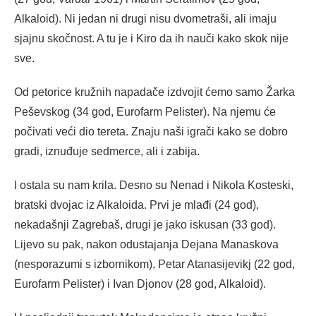
Alkaloid). Ni jedan ni drugi nisu dvometraši, ali imaju
sjajnu skočnost. A tu je i Kiro da ih nauči kako skok nije
sve.
Od petorice kružnih napadače izdvojit ćemo samo Žarka
Peševskog (34 god, Eurofarm Pelister). Na njemu će
počivati veći dio tereta. Znaju naši igrači kako se dobro
gradi, iznuđuje sedmerce, ali i zabija.
I ostala su nam krila. Desno su Nenad i Nikola Kosteski,
bratski dvojac iz Alkaloida. Prvi je mlađi (24 god),
nekadašnji Zagrebaš, drugi je jako iskusan (33 god).
Lijevo su pak, nakon odustajanja Dejana Manaskova
(nesporazumi s izbornikom), Petar Atanasijevikj (22 god,
Eurofarm Pelister) i Ivan Djonov (28 god, Alkaloid).