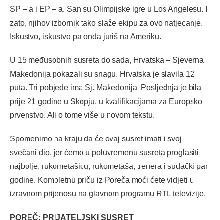
SP – a i EP – a. San su Olimpijske igre u Los Angelesu. I
zato, njihov izbornik tako slaže ekipu za ovo natjecanje.
Iskustvo, iskustvo pa onda juriš na Ameriku.
U 15 međusobnih susreta do sada, Hrvatska – Sjeverna
Makedonija pokazali su snagu. Hrvatska je slavila 12
puta. Tri pobjede ima Sj. Makedonija. Posljednja je bila
prije 21 godine u Skopju, u kvalifikacijama za Europsko
prvenstvo. Ali o tome više u novom tekstu.
Spomenimo na kraju da će ovaj susret imati i svoj
svečani dio, jer ćemo u poluvremenu susreta proglasiti
najbolje: rukometašicu, rukometaša, trenera i sudački par
godine. Kompletnu priču iz Poreča moći ćete vidjeti u
izravnom prijenosu na glavnom programu RTL televizije.
POREČ: PRIJATELJSKI SUSRET