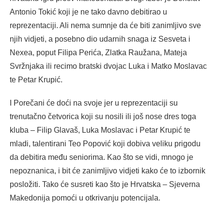
Antonio Tokić koji je ne tako davno debitirao u
reprezentaciji. Ali nema sumnje da će biti zanimljivo sve
njih vidjeti, a posebno dio udarnih snaga iz Sesveta i
Nexea, poput Filipa Perića, Zlatka Raužana, Mateja
Svržnjaka ili recimo bratski dvojac Luka i Matko Moslavac
te Petar Krupić.
I Porečani će doći na svoje jer u reprezentaciji su
trenutačno četvorica koji su nosili ili još nose dres toga
kluba – Filip Glavaš, Luka Moslavac i Petar Krupić te
mladi, talentirani Teo Popović koji dobiva veliku prigodu
da debitira među seniorima. Kao što se vidi, mnogo je
nepoznanica, i bit će zanimljivo vidjeti kako će to izbornik
posložiti. Tako će susreti kao što je Hrvatska – Sjeverna
Makedonija pomoći u otkrivanju potencijala.