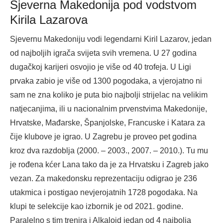
Sjeverna Makedonija pod vodstvom
Kirila Lazarova
Sjevernu Makedoniju vodi legendarni Kiril Lazarov, jedan
od najboljih igrača svijeta svih vremena. U 27 godina
dugačkoj karijeri osvojio je više od 40 trofeja. U Ligi
prvaka zabio je više od 1300 pogodaka, a vjerojatno ni
sam ne zna koliko je puta bio najbolji strijelac na velikim
natjecanjima, ili u nacionalnim prvenstvima Makedonije,
Hrvatske, Mađarske, Španjolske, Francuske i Katara za
čije klubove je igrao. U Zagrebu je proveo pet godina
kroz dva razdoblja (2000. – 2003., 2007. – 2010.). Tu mu
je rođena kćer Lana tako da je za Hrvatsku i Zagreb jako
vezan. Za makedonsku reprezentaciju odigrao je 236
utakmica i postigao nevjerojatnih 1728 pogodaka. Na
klupi te selekcije kao izbornik je od 2021. godine.
Paralelno s tim trenira i Alkaloid jedan od 4 najbolja