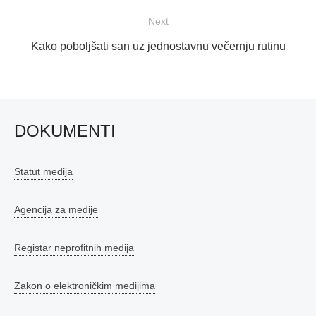
Next
Next
Kako poboljšati san uz jednostavnu večernju rutinu
post:
DOKUMENTI
Statut medija
Agencija za medije
Registar neprofitnih medija
Zakon o elektroničkim medijima