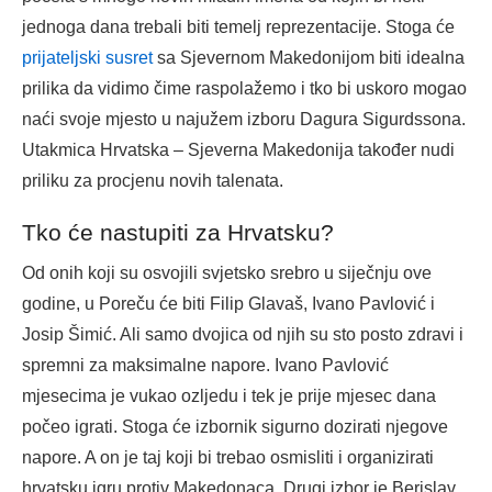
jednoga dana trebali biti temelj reprezentacije. Stoga će
prijateljski susret
sa Sjevernom Makedonijom biti idealna
prilika da vidimo čime raspolažemo i tko bi uskoro mogao
naći svoje mjesto u najužem izboru Dagura Sigurdssona.
Utakmica Hrvatska – Sjeverna Makedonija također nudi
priliku za procjenu novih talenata.
Tko će nastupiti za Hrvatsku?
Od onih koji su osvojili svjetsko srebro u siječnju ove
godine, u Poreču će biti Filip Glavaš, Ivano Pavlović i
Josip Šimić. Ali samo dvojica od njih su sto posto zdravi i
spremni za maksimalne napore. Ivano Pavlović
mjesecima je vukao ozljedu i tek je prije mjesec dana
počeo igrati. Stoga će izbornik sigurno dozirati njegove
napore. A on je taj koji bi trebao osmisliti i organizirati
hrvatsku igru protiv Makedonaca. Drugi izbor je Berislav