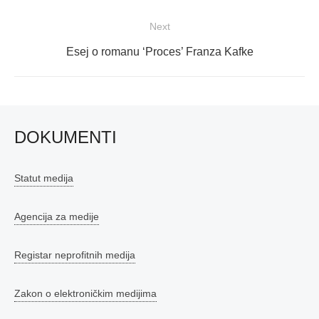
post:
Next
Next
Esej o romanu ‘Proces’ Franza Kafke
post:
DOKUMENTI
Statut medija
Agencija za medije
Registar neprofitnih medija
Zakon o elektroničkim medijima