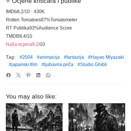
⭐ Ocjene kritičara i publike
IMDb
8.2
/10 · 430K
Rotten Tomatoes
87%
Tomatometer
RT Publika
93%
Audience Score
TMDB
8.4
/10
Naša ocjena
9.2
/10
Tag:
2004
animacija
fantazija
Hayao Miyazaki
japanski film
ljubavna priča
Studio Ghibli
You may also like: