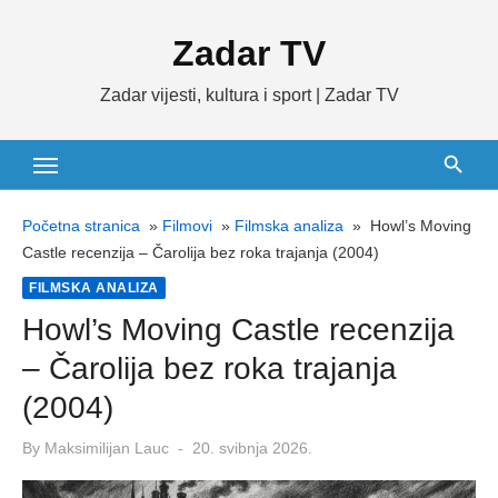
Skip
Zadar TV
to
content
Zadar vijesti, kultura i sport | Zadar TV
Početna stranica
»
Filmovi
»
Filmska analiza
»
Howl’s Moving
Castle recenzija – Čarolija bez roka trajanja (2004)
FILMSKA ANALIZA
Howl’s Moving Castle recenzija
– Čarolija bez roka trajanja
(2004)
Posted
By
Maksimilijan Lauc
20. svibnja 2026.
on