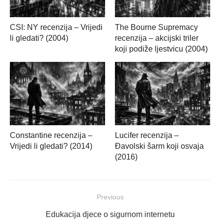
CSI: NY recenzija – Vrijedi
The Bourne Supremacy
li gledati? (2004)
recenzija – akcijski triler
koji podiže ljestvicu (2004)
Constantine recenzija –
Lucifer recenzija –
Vrijedi li gledati? (2014)
Đavolski šarm koji osvaja
(2016)
Navigacija
Previous
objava
Previous
Edukacija djece o sigurnom internetu