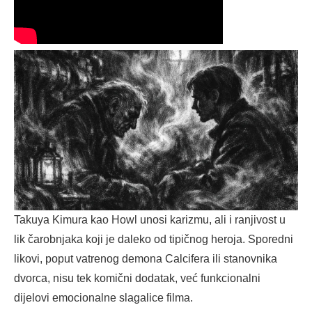
Takuya Kimura kao Howl unosi karizmu, ali i ranjivost u
lik čarobnjaka koji je daleko od tipičnog heroja. Sporedni
likovi, poput vatrenog demona Calcifera ili stanovnika
dvorca, nisu tek komični dodatak, već funkcionalni
dijelovi emocionalne slagalice filma.