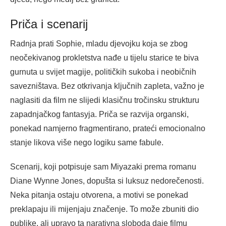
Priča i scenarij
Radnja prati Sophie, mladu djevojku koja se zbog
neočekivanog prokletstva nađe u tijelu starice te biva
gurnuta u svijet magije, političkih sukoba i neobičnih
savezništava. Bez otkrivanja ključnih zapleta, važno je
naglasiti da film ne slijedi klasičnu tročinsku strukturu
zapadnjačkog fantasyja. Priča se razvija organski,
ponekad namjerno fragmentirano, prateći emocionalno
stanje likova više nego logiku same fabule.
Scenarij, koji potpisuje sam Miyazaki prema romanu
Diane Wynne Jones, dopušta si luksuz nedorečenosti.
Neka pitanja ostaju otvorena, a motivi se ponekad
preklapaju ili mijenjaju značenje. To može zbuniti dio
publike, ali upravo ta narativna sloboda daje filmu