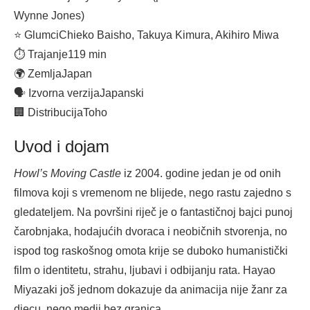
Wynne Jones)
⭐ Glumci
Chieko Baisho, Takuya Kimura, Akihiro Miwa
⏱ Trajanje
119 min
🌍 Zemlja
Japan
🗣 Izvorna verzija
Japanski
🏢 Distribucija
Toho
Uvod i dojam
Howl’s Moving Castle
iz 2004. godine jedan je od onih
filmova koji s vremenom ne blijede, nego rastu zajedno s
gledateljem. Na površini riječ je o fantastičnoj bajci punoj
čarobnjaka, hodajućih dvoraca i neobičnih stvorenja, no
ispod tog raskošnog omota krije se duboko humanistički
film o identitetu, strahu, ljubavi i odbijanju rata. Hayao
Miyazaki još jednom dokazuje da animacija nije žanr za
djecu, nego medij bez granica.