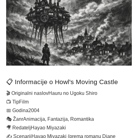
📋 Informacije o Howl's Moving Castle
🎬 Originalni naslov
Hauru no Ugoku Shiro
📺 Tip
Film
📅 Godina
2004
🎭 Žanr
Animacija, Fantazija, Romantika
🎥 Redatelj
Hayao Miyazaki
✍️ Scenarij
Hayao Miyazaki (prema romanu Diane