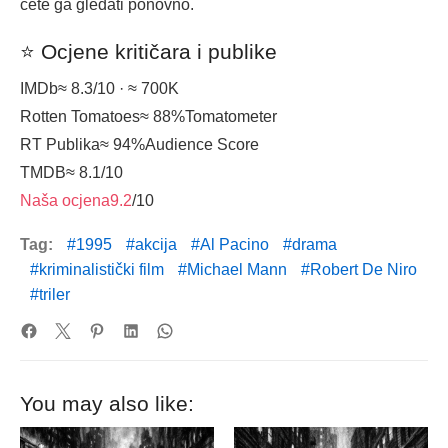
ćete ga gledati ponovno.
⭐ Ocjene kritičara i publike
IMDb
≈ 8.3
/10 · ≈ 700K
Rotten Tomatoes
≈ 88%
Tomatometer
RT Publika
≈ 94%
Audience Score
TMDB
≈ 8.1
/10
Naša ocjena
9.2
/10
Tag:
1995
akcija
Al Pacino
drama
kriminalistički film
Michael Mann
Robert De Niro
triler
You may also like: