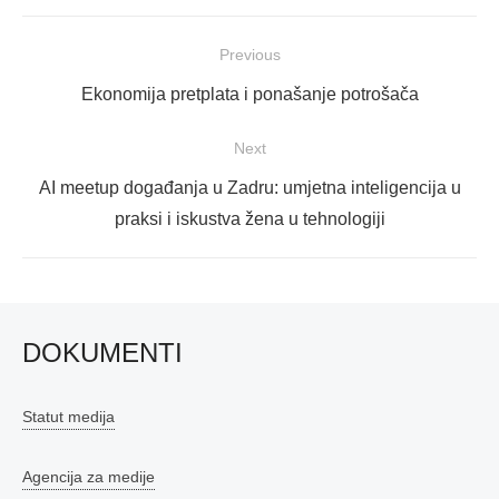
Navigacija
Previous
objava
Previous
Ekonomija pretplata i ponašanje potrošača
post:
Next
Next
AI meetup događanja u Zadru: umjetna inteligencija u
post:
praksi i iskustva žena u tehnologiji
DOKUMENTI
Statut medija
Agencija za medije