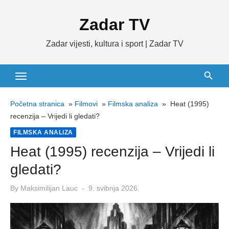
Skip
Zadar TV
to
content
Zadar vijesti, kultura i sport | Zadar TV
Početna stranica
»
Filmovi
»
Filmska analiza
»
Heat (1995)
recenzija – Vrijedi li gledati?
FILMSKA ANALIZA
Heat (1995) recenzija – Vrijedi li
gledati?
Posted
By
Maksimilijan Lauc
9. svibnja 2026.
on