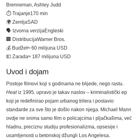
Brenneman, Ashley Judd
⏱ Trajanje
170 min
🌍 Zemlja
SAD
🗣 Izvorna verzija
Engleski
🏢 Distribucija
Warner Bros.
💰 Budžet
≈ 60 milijuna USD
💵 Zarada
≈ 187 milijuna USD
Uvod i dojam
Postoje filmovi koji s godinama ne blijede, nego rastu.
Heat
iz 1995. upravo je takav naslov – kriminalistički ep
koji je redefinirao pojam urbanog trilera i postavio
standarde za sve što je došlo nakon njega. Michael Mann
ovdje ne snima samo film o policajcima i pljačkašima, već
hladnu, preciznu studiju profesionalizma, opsesije i
usamljenosti u betonskoj džungli Los Angelesa.