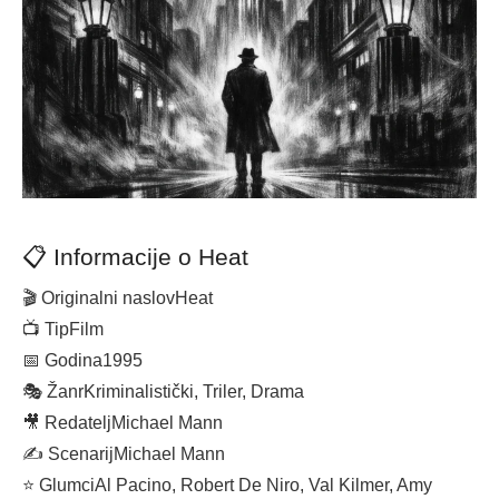
📋 Informacije o Heat
🎬 Originalni naslov
Heat
📺 Tip
Film
📅 Godina
1995
🎭 Žanr
Kriminalistički, Triler, Drama
🎥 Redatelj
Michael Mann
✍️ Scenarij
Michael Mann
⭐ Glumci
Al Pacino, Robert De Niro, Val Kilmer, Amy