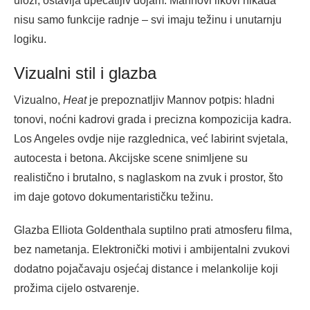
ulozi, ostavlja upečatljiv dojam. Mannovi likovi nikada
nisu samo funkcije radnje – svi imaju težinu i unutarnju
logiku.
Vizualni stil i glazba
Vizualno,
Heat
je prepoznatljiv Mannov potpis: hladni
tonovi, noćni kadrovi grada i precizna kompozicija kadra.
Los Angeles ovdje nije razglednica, već labirint svjetala,
autocesta i betona. Akcijske scene snimljene su
realistično i brutalno, s naglaskom na zvuk i prostor, što
im daje gotovo dokumentarističku težinu.
Glazba Elliota Goldenthala suptilno prati atmosferu filma,
bez nametanja. Elektronički motivi i ambijentalni zvukovi
dodatno pojačavaju osjećaj distance i melankolije koji
prožima cijelo ostvarenje.