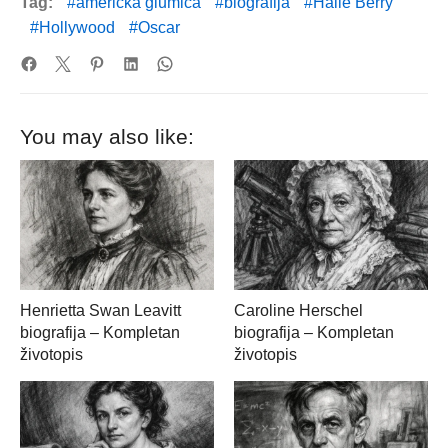
Tag:
američka glumica
biografija
Halle Berry
Hollywood
Oscar
You may also like:
Henrietta Swan Leavitt
Caroline Herschel
biografija – Kompletan
biografija – Kompletan
životopis
životopis