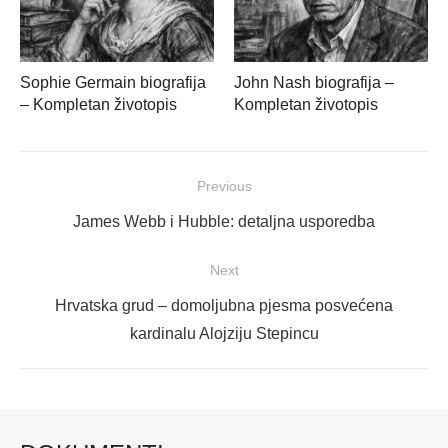
Sophie Germain biografija
John Nash biografija –
– Kompletan životopis
Kompletan životopis
Navigacija
Previous
objava
Previous
James Webb i Hubble: detaljna usporedba
post:
Next
Next
Hrvatska grud – domoljubna pjesma posvećena
post:
kardinalu Alojziju Stepincu