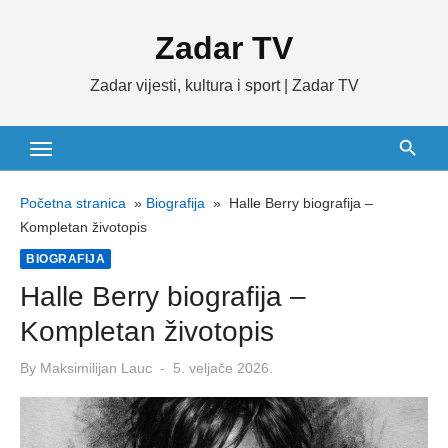
Skip
Zadar TV
to
content
Zadar vijesti, kultura i sport | Zadar TV
Početna stranica
»
Biografija
»
Halle Berry biografija –
Kompletan životopis
BIOGRAFIJA
Halle Berry biografija –
Kompletan životopis
Posted
By
Maksimilijan Lauc
5. veljače 2026.
on