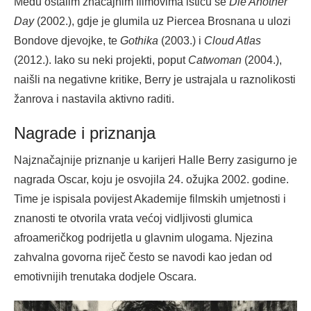
Među ostalim značajnim filmovima ističu se
Die Another
Day
(2002.), gdje je glumila uz Piercea Brosnana u ulozi
Bondove djevojke, te
Gothika
(2003.) i
Cloud Atlas
(2012.). Iako su neki projekti, poput
Catwoman
(2004.),
naišli na negativne kritike, Berry je ustrajala u raznolikosti
žanrova i nastavila aktivno raditi.
Nagrade i priznanja
Najznačajnije priznanje u karijeri Halle Berry zasigurno je
nagrada Oscar, koju je osvojila 24. ožujka 2002. godine.
Time je ispisala povijest Akademije filmskih umjetnosti i
znanosti te otvorila vrata većoj vidljivosti glumica
afroameričkog podrijetla u glavnim ulogama. Njezina
zahvalna govorna riječ često se navodi kao jedan od
emotivnijih trenutaka dodjele Oscara.