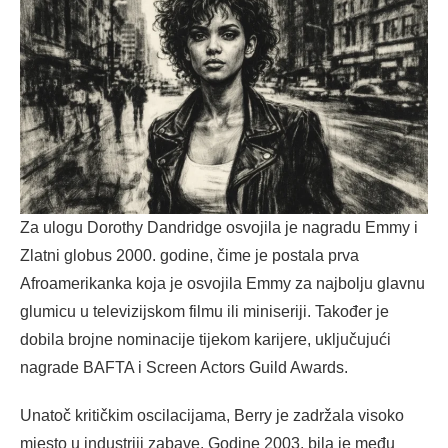
Za ulogu Dorothy Dandridge osvojila je nagradu Emmy i
Zlatni globus 2000. godine, čime je postala prva
Afroamerikanka koja je osvojila Emmy za najbolju glavnu
glumicu u televizijskom filmu ili miniseriji. Također je
dobila brojne nominacije tijekom karijere, uključujući
nagrade BAFTA i Screen Actors Guild Awards.
Unatoč kritičkim oscilacijama, Berry je zadržala visoko
mjesto u industriji zabave. Godine 2003. bila je među