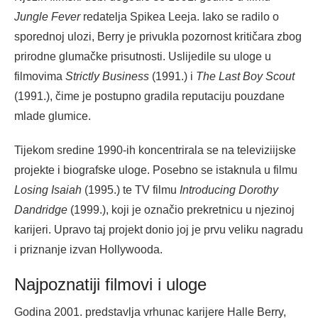
Jungle Fever
redatelja Spikea Leeja. Iako se radilo o
sporednoj ulozi, Berry je privukla pozornost kritičara zbog
prirodne glumačke prisutnosti. Uslijedile su uloge u
filmovima
Strictly Business
(1991.) i
The Last Boy Scout
(1991.), čime je postupno gradila reputaciju pouzdane
mlade glumice.
Tijekom sredine 1990-ih koncentrirala se na televiziijske
projekte i biografske uloge. Posebno se istaknula u filmu
Losing Isaiah
(1995.) te TV filmu
Introducing Dorothy
Dandridge
(1999.), koji je označio prekretnicu u njezinoj
karijeri. Upravo taj projekt donio joj je prvu veliku nagradu
i priznanje izvan Hollywooda.
Najpoznatiji filmovi i uloge
Godina 2001. predstavlja vrhunac karijere Halle Berry,