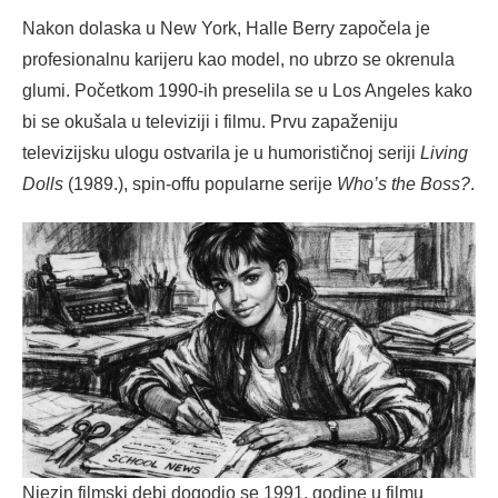
Nakon dolaska u New York, Halle Berry započela je
profesionalnu karijeru kao model, no ubrzo se okrenula
glumi. Početkom 1990-ih preselila se u Los Angeles kako
bi se okušala u televiziji i filmu. Prvu zapaženiju
televizijsku ulogu ostvarila je u humorističnoj seriji
Living
Dolls
(1989.), spin-offu popularne serije
Who’s the Boss?
.
Njezin filmski debi dogodio se 1991. godine u filmu