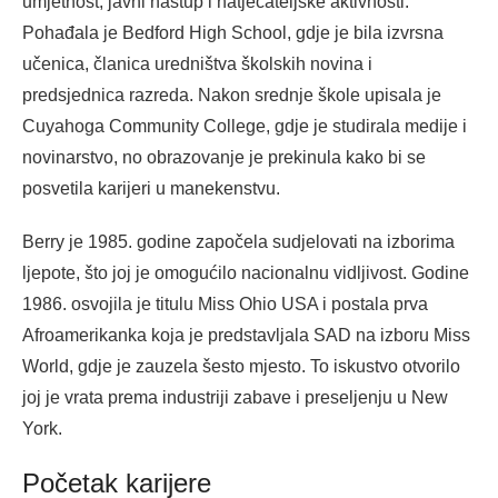
umjetnost, javni nastup i natjecateljske aktivnosti.
Pohađala je Bedford High School, gdje je bila izvrsna
učenica, članica uredništva školskih novina i
predsjednica razreda. Nakon srednje škole upisala je
Cuyahoga Community College, gdje je studirala medije i
novinarstvo, no obrazovanje je prekinula kako bi se
posvetila karijeri u manekenstvu.
Berry je 1985. godine započela sudjelovati na izborima
ljepote, što joj je omogućilo nacionalnu vidljivost. Godine
1986. osvojila je titulu Miss Ohio USA i postala prva
Afroamerikanka koja je predstavljala SAD na izboru Miss
World, gdje je zauzela šesto mjesto. To iskustvo otvorilo
joj je vrata prema industriji zabave i preseljenju u New
York.
Početak karijere