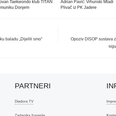
ovan Taekwondo klub TITAN
Adrian Pavić: Vrhunski Mladi
emuniku Donjem
Plivač iz PK Jadere
Next
u baladu „Dijelili smo“
Opoziv DISOP sustava za
post:
sigu
PARTNERI
IN
Diadora TV
Impr
Zadarska županija
Konta