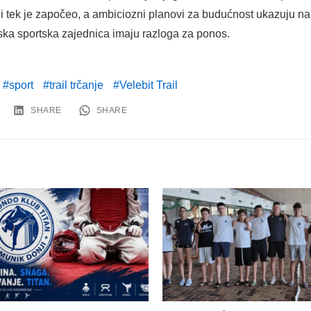
ni tek je započeo, a ambiciozni planovi za budućnost ukazuju n
tska sportska zajednica imaju razloga za ponos.
sport
trail trčanje
Velebit Trail
SHARE
SHARE