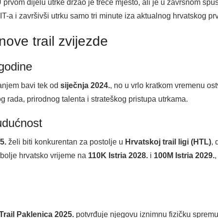
 U prvom dijelu utrke držao je treće mjesto, ali je u završnom sp
T-a i završivši utrku samo tri minute iza aktualnog hrvatskog p
nove trail zvijezde
godine
anjem bavi tek od
siječnja 2024.
, no u vrlo kratkom vremenu ostv
 rada, prirodnog talenta i strateškog pristupa utrkama.
udućnost
5.
želi biti konkurentan za postolje u
Hrvatskoj trail ligi (HTL)
,
ajbolje hrvatsko vrijeme na
110K Istria 2028.
i
100M Istria 2029.
,
 Trail Paklenica 2025.
potvrđuje njegovu iznimnu fizičku spremu, 