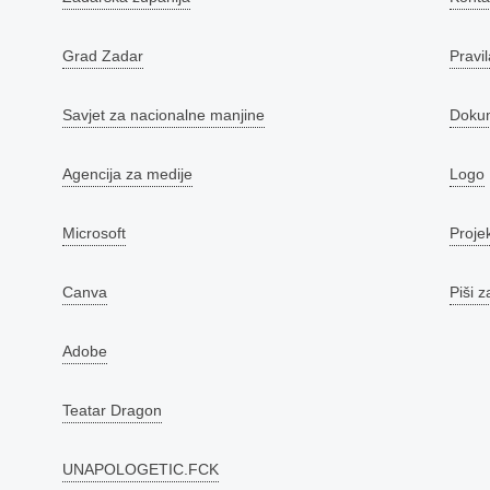
Grad Zadar
Pravil
Savjet za nacionalne manjine
Doku
Agencija za medije
Logo
Microsoft
Proje
Canva
Piši z
Adobe
Teatar Dragon
UNAPOLOGETIC.FCK