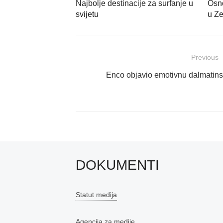
Najbolje destinacije za surfanje u
Osn
svijetu
u Z
Navigacija
Previous
objava
Previous
Enco objavio emotivnu dalmatinsk
post:
DOKUMENTI
Statut medija
Agencija za medije