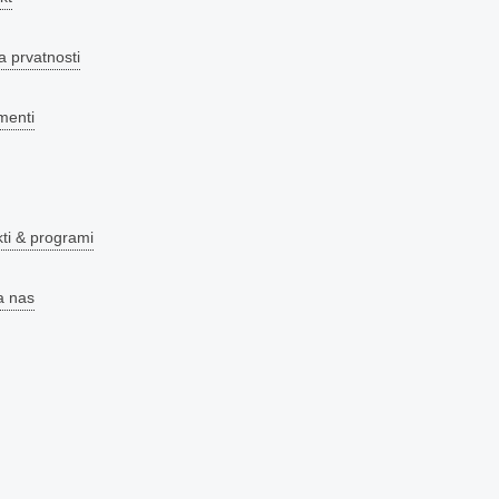
a prvatnosti
menti
kti & programi
a nas