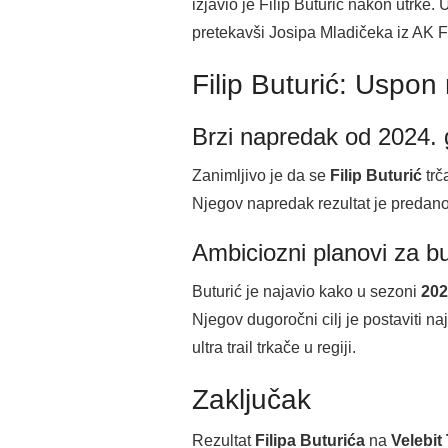
izjavio je Filip Buturić nakon utrke.
pretekavši Josipa Mladičeka iz AK FI
Filip Buturić: Uspon 
Brzi napredak od 2024. 
Zanimljivo je da se
Filip Buturić
trč
Njegov napredak rezultat je predanog
Ambiciozni planovi za b
Buturić je najavio kako u sezoni
202
Njegov dugoročni cilj je postaviti n
ultra trail trkače u regiji.
Zaključak
Rezultat
Filipa Buturića
na
Velebit