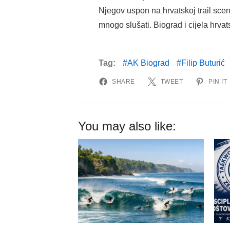
Njegov uspon na hrvatskoj trail sce
mnogo slušati. Biograd i cijela hrva
Tag:
AK Biograd
Filip Buturić
SHARE
TWEET
PIN IT
You may also like: