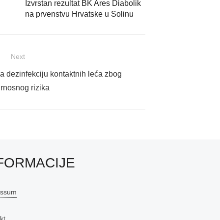
Izvrstan rezultat BK Ares Diabolik
na prvenstvu Hrvatske u Solinu
Next
 dezinfekciju kontaktnih leća zbog
rnosnog rizika
FORMACIJE
essum
kt