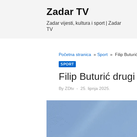
Skip
Zadar TV
to
content
Zadar vijesti, kultura i sport | Zadar
TV
Početna stranica
»
Sport
»
Filip Buturi
SPORT
Filip Buturić drug
Posted
By
ZDtv
25. lipnja 2025.
on