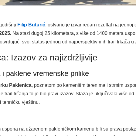
-godišnji
Filip Buturić
, ostvario je izvanredan rezultat na jednoj o
 2025.
Na stazi dugoj 25 kilometara, s više od 1400 metara uspon
vrđujući svoj status jednog od najperspektivnijih trail trkača u 
a: Izazov za najizdržljivije
 i paklene vremenske prilike
rku Paklenica
, poznatom po kamenitim terenima i strmim uspo
lje trail trčanja to je bio pravi izazov. Staza je uključivala više o
 tehničku vještinu.
p
uspona na užarenom pakleničkom kamenu bili su prava poslastica 