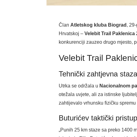
Član
Atletskog kluba Biograd
, 29
Hrvatskoj –
Velebit Trail Paklenica
konkurenciji zauzeo drugo mjesto, pot
Velebit Trail Paklenic
Tehnički zahtjevna staza
Utrka se održala u
Nacionalnom pa
otežala uvjete, ali za istinske ljubite
zahtijevalo vrhunsku fizičku spremu i
Buturićev taktički pristu
„Punih 25 km staze sa preko 1400 m 