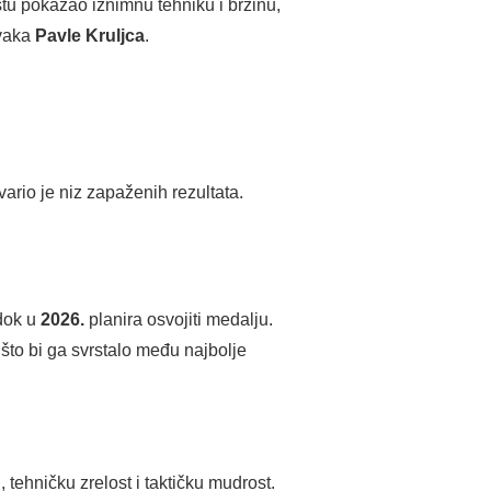
ustu pokazao iznimnu tehniku i brzinu,
rvaka
Pavle Kruljca
.
ario je niz zapaženih rezultata.
 dok u
2026.
planira osvojiti medalju.
 što bi ga svrstalo među najbolje
tehničku zrelost i taktičku mudrost.