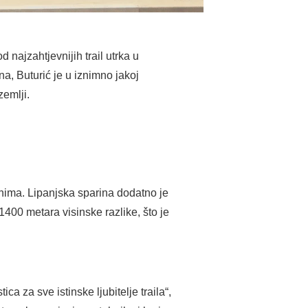
d najzahtjevnijih trail utrka u
a, Buturić je u iznimno jakoj
zemlji.
nima. Lipanjska sparina dodatno je
d 1400 metara visinske razlike, što je
za sve istinske ljubitelje traila“,