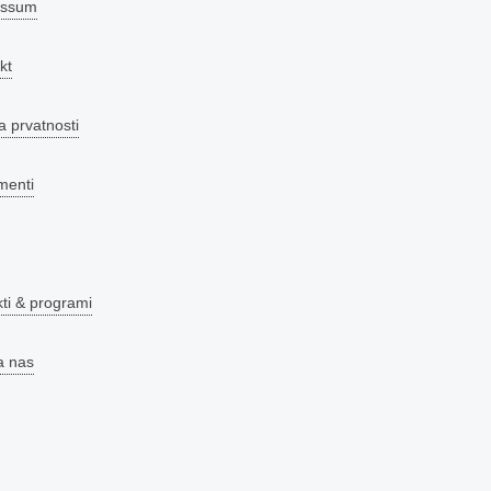
essum
kt
a prvatnosti
menti
kti & programi
a nas