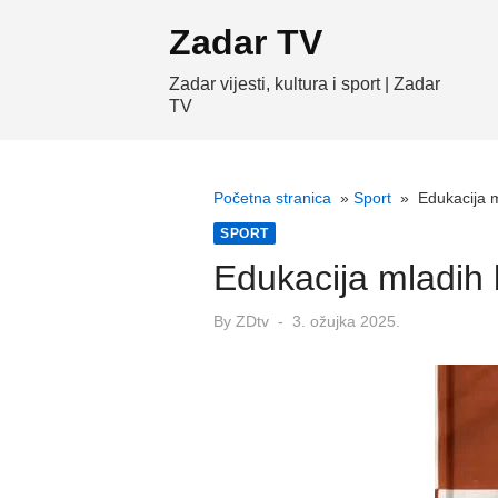
Skip
Zadar TV
to
content
Zadar vijesti, kultura i sport | Zadar
TV
Početna stranica
»
Sport
»
Edukacija 
SPORT
Edukacija mladih 
Posted
By
ZDtv
3. ožujka 2025.
on