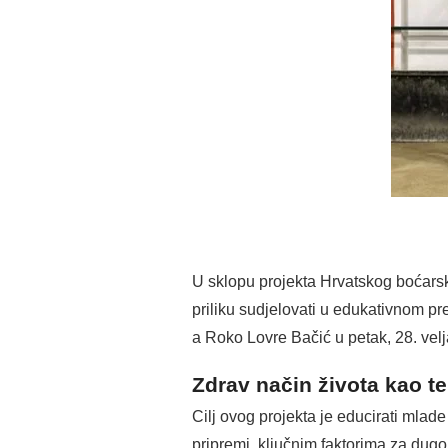
U sklopu projekta Hrvatskog boćarsk
priliku sudjelovati u edukativnom pr
a Roko Lovre Bačić u petak, 28. velj
Zdrav način života kao t
Cilj ovog projekta je educirati mlade
pripremi, ključnim faktorima za dugor