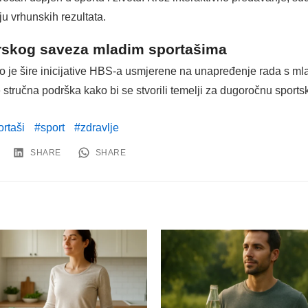
ju vrhunskih rezultata.
rskog saveza mladim sportašima
io je šire inicijative HBS-a usmjerene na unapređenje rada s m
stručna podrška kako bi se stvorili temelji za dugoročnu sportsku
ortaši
sport
zdravlje
SHARE
SHARE