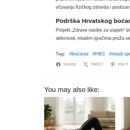
očuvanju fizičkog zdravlja i postizan
Podrška Hrvatskog boća
Projekt „Zdrave navike za uspjeh“ d
aktivnosti, mladim igračima pruža se 
Tag:
boćanje
HBS
mladi sp
SHARE
TWEET
PIN IT
You may also like: