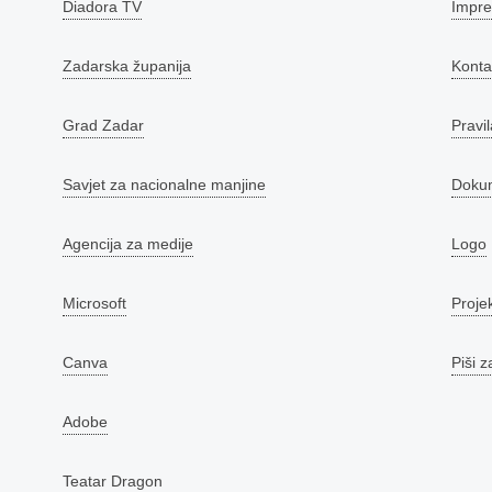
Diadora TV
Impr
Zadarska županija
Konta
Grad Zadar
Pravil
Savjet za nacionalne manjine
Doku
Agencija za medije
Logo
Microsoft
Proje
Canva
Piši z
Adobe
Teatar Dragon