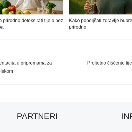
 prirodno detoksirati tijelo bez
Kako poboljšati zdravlje bubr
sa
prirodno
Next
entacija u pripremama za
Proljetno čišćenje tij
post:
olskom
PARTNERI
IN