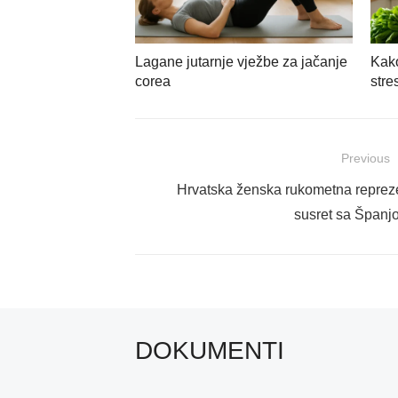
Lagane jutarnje vježbe za jačanje
Kako
corea
stre
Navigacija
Previous
objava
Previous
Hrvatska ženska rukometna reprez
post:
susret sa Španj
DOKUMENTI