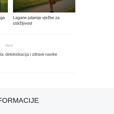
ega
Lagane jutarnje vježbe za
izdržljivost
Next
ela: detoksikacija i zdrave navike
FORMACIJE