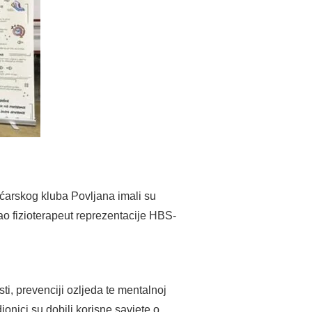
oćarskog kluba Povljana imali su
ao fizioterapeut reprezentacije HBS-
sti, prevenciji ozljeda te mentalnoj
ionici su dobili korisne savjete o