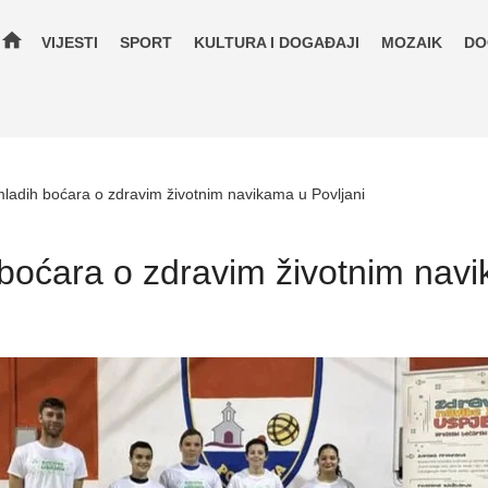
home
VIJESTI
SPORT
KULTURA I DOGAĐAJI
MOZAIK
DO
mladih boćara o zdravim životnim navikama u Povljani
boćara o zdravim životnim navi