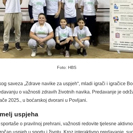
Foto: HBS
og saveza „Zdrave navike za uspjeh“, mladi igrači i igračice B
edavanju o važnosti zdravih životnih navika. Predavanje je održ
ače 2025., u boćarskoj dvorani u Povljani.
emelj uspjeha
 sportaše o pravilnoj prehrani, važnosti redovite tjelesne aktivno
očan uspjeh u sportu i životu. Kroz interaktivno predavanje, sud