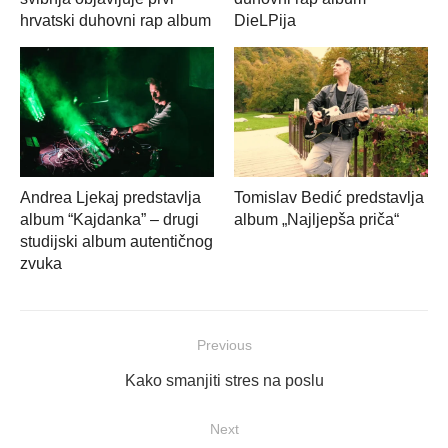
hrvatski duhovni rap album
DieLPija
Andrea Ljekaj predstavlja
Tomislav Bedić predstavlja
album “Kajdanka” – drugi
album „Najljepša priča“
studijski album autentičnog
zvuka
Navigacija
Previous
objava
Previous
Kako smanjiti stres na poslu
post:
Next