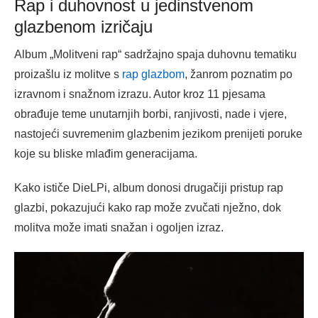
Rap i duhovnost u jedinstvenom
glazbenom izričaju
Album „Molitveni rap“ sadržajno spaja duhovnu tematiku
proizašlu iz molitve s
rap glazbom
, žanrom poznatim po
izravnom i snažnom izrazu. Autor kroz 11 pjesama
obrađuje teme unutarnjih borbi, ranjivosti, nade i vjere,
nastojeći suvremenim glazbenim jezikom prenijeti poruke
koje su bliske mlađim generacijama.
Kako ističe DieLPi, album donosi drugačiji pristup rap
glazbi, pokazujući kako rap može zvučati nježno, dok
molitva može imati snažan i ogoljen izraz.