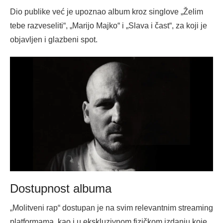
Dio publike već je upoznao album kroz singlove „Želim
tebe razveseliti“, „Marijo Majko“ i „Slava i čast“, za koji je
objavljen i glazbeni spot.
Dostupnost albuma
„Molitveni rap“ dostupan je na svim relevantnim streaming
platformama, kao i u ekskluzivnom fizičkom izdanju koje