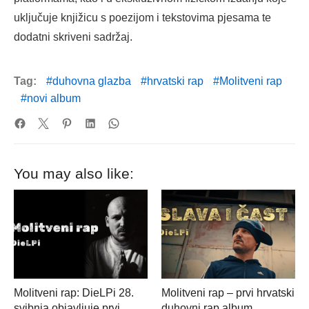
uključuje knjižicu s poezijom i tekstovima pjesama te
dodatni skriveni sadržaj.
Tag:
duhovna glazba
hrvatski rap
Molitveni rap
novi album
You may also like:
Molitveni rap: DieLPi 28.
Molitveni rap – prvi hrvatski
svibnja objavljuje prvi
duhovni rap album