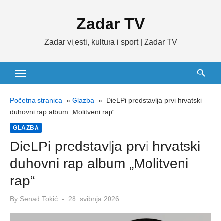
Skip
Zadar TV
to
content
Zadar vijesti, kultura i sport | Zadar TV
Početna stranica
»
Glazba
»
DieLPi predstavlja prvi hrvatski
duhovni rap album „Molitveni rap“
GLAZBA
DieLPi predstavlja prvi hrvatski
duhovni rap album „Molitveni
rap“
Posted
By
Senad Tokić
28. svibnja 2026.
on