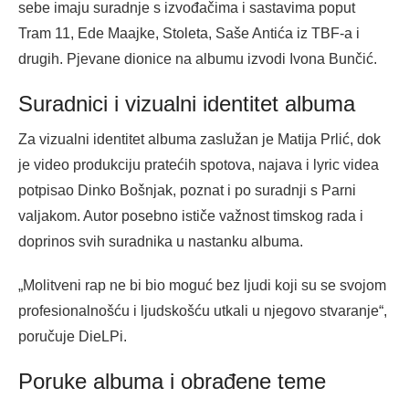
sebe imaju suradnje s izvođačima i sastavima poput
Tram 11, Ede Maajke, Stoleta, Saše Antića iz TBF-a i
drugih. Pjevane dionice na albumu izvodi Ivona Bunčić.
Suradnici i vizualni identitet albuma
Za vizualni identitet albuma zaslužan je Matija Prlić, dok
je video produkciju pratećih spotova, najava i lyric videa
potpisao Dinko Bošnjak, poznat i po suradnji s Parni
valjakom. Autor posebno ističe važnost timskog rada i
doprinos svih suradnika u nastanku albuma.
„Molitveni rap ne bi bio moguć bez ljudi koji su se svojom
profesionalnošću i ljudskošću utkali u njegovo stvaranje“,
poručuje DieLPi.
Poruke albuma i obrađene teme