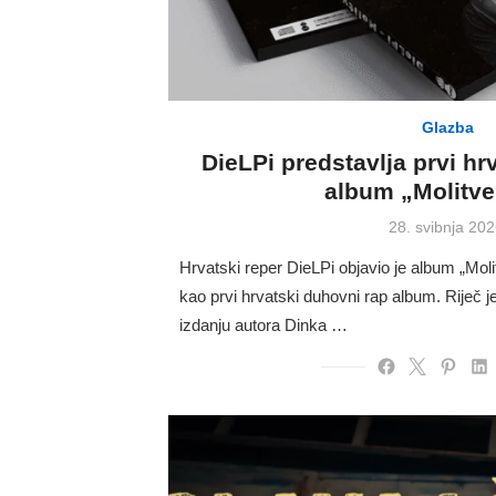
Glazba
DieLPi predstavlja prvi hr
album „Molitve
Posted
28. svibnja 202
on
Hrvatski reper DieLPi objavio je album „Molit
kao prvi hrvatski duhovni rap album. Riječ 
izdanju autora Dinka …