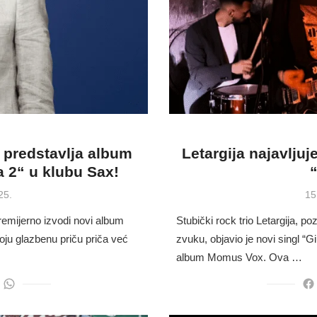
 predstavlja album
Letargija najavlju
 2“ u klubu Sax!
“
Po
25.
15
on
emijerno izvodi novi album
Stubički rock trio Letargija,
ju glazbenu priču priča već
zvuku, objavio je novi singl “Giu
album Momus Vox. Ova …