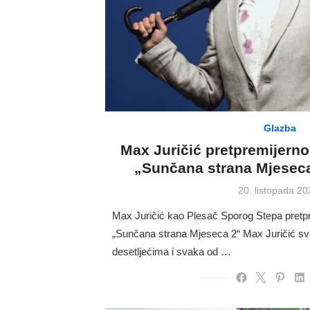
Glazba
Max Juričić pretpremijerno
„Sunčana strana Mjeseca
Posted
20. listopada 20
on
Max Juričić kao Plesač Sporog Stepa pretpr
„Sunčana strana Mjeseca 2“ Max Juričić svo
desetljećima i svaka od …