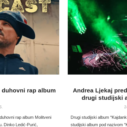
ki duhovni rap album
Andrea Ljekaj pre
drugi studijski
P
6.
2
o
 duhovni rap album Molitveni
Drugi studijski album “Kajdank
ju. Dinko Ledić-Purić,
studijski album pod nazivom “