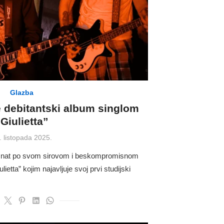
Glazba
je debitantski album singlom
Giulietta”
sted
. listopada 2025.
 poznat po svom sirovom i beskompromisnom
lietta” kojim najavljuje svoj prvi studijski