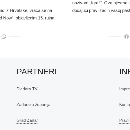
nazivom „Igraj!“. Ova pjesma 
dodajući pravi začin vašoj paš
end iz Hrvatske, vraća se na
Now“, objavljenim 15. rujna
PARTNERI
IN
Diadora TV
Impr
Zadarska županija
Konta
Grad Zadar
Pravil