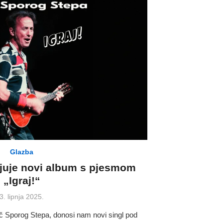
Glazba
ljuje novi album s pjesmom
„Igraj!“
Posted
3. lipnja 2025.
on
č Sporog Stepa, donosi nam novi singl pod