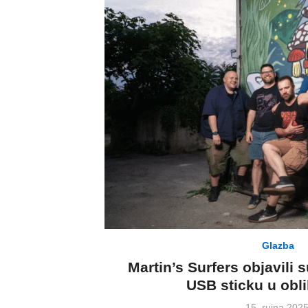
Glazba
Martin’s Surfers objavili 
USB sticku u obl
Posted
15. rujna 2025