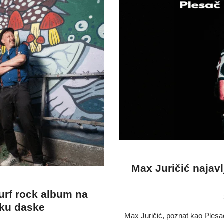
Max Juričić najav
surf rock album na
iku daske
Max Juričić, poznat kao Plesa
.