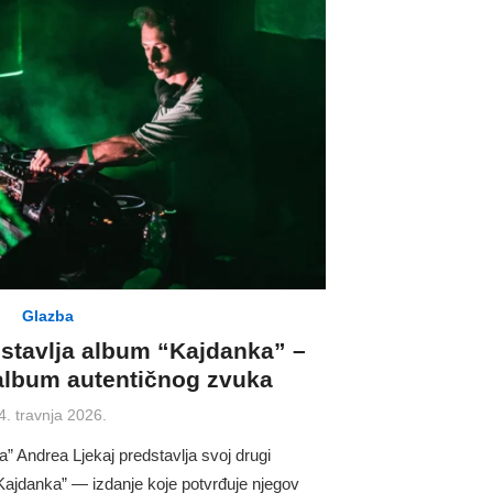
Glazba
dstavlja album “Kajdanka” –
 album autentičnog zvuka
osted
4. travnja 2026.
n
a” Andrea Ljekaj predstavlja svoj drugi
Kajdanka” — izdanje koje potvrđuje njegov