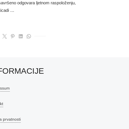
savršeno odgovara ljetnom raspoloženju,
ticadi …
FORMACIJE
essum
kt
a prvatnosti