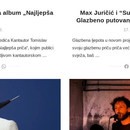
a album „Najljepša
Max Juričić i “S
Glazbeno putovanj
Pos
6.
17.
on
Bedića Kantautor Tomislav
Glazbena ljepota u novom pro
ajljepša priča“, kojim publici
svoju glazbenu priču priča već
atljivom kantautorskom …
svježa, baš …