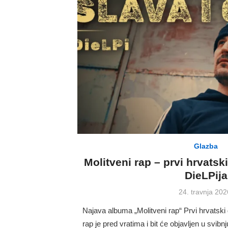
Glazba
Molitveni rap – prvi hrvats
DieLPija
Posted
24. travnja 202
on
Najava albuma „Molitveni rap“ Prvi hrvatski
rap je pred vratima i bit će objavljen u svibn