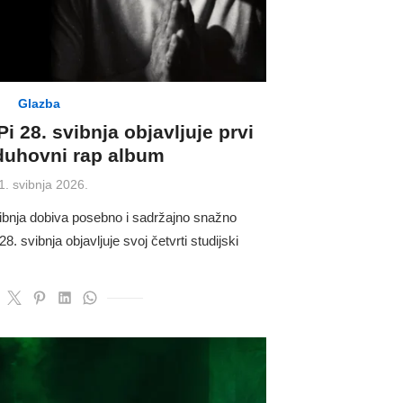
Glazba
i 28. svibnja objavljuje prvi
 duhovni rap album
osted
1. svibnja 2026.
n
ibnja dobiva posebno i sadržajno snažno
. svibnja objavljuje svoj četvrti studijski