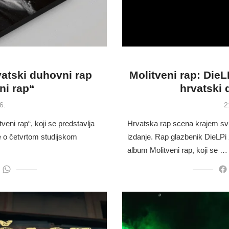
vatski duhovni rap
Molitveni rap: DieLP
ni rap“
hrvatski
P
6.
2
o
veni rap“, koji se predstavlja
Hrvatska rap scena krajem sv
je o četvrtom studijskom
izdanje. Rap glazbenik DieLPi 28
album Molitveni rap, koji se …