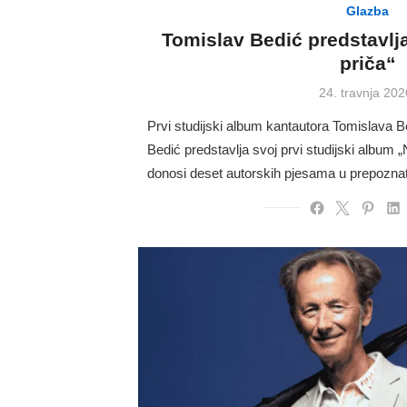
Glazba
Tomislav Bedić predstavlj
priča“
Posted
24. travnja 202
on
Prvi studijski album kantautora Tomislava 
Bedić predstavlja svoj prvi studijski album „N
donosi deset autorskih pjesama u prepozn