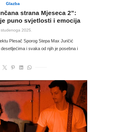
Glazba
unčana strana Mjeseca 2”:
e puno svjetlosti i emocija
ted
 studenoga 2025.
jektu Plesač Sporog Stepa Max Juričić
 desetljećima i svaka od njih je posebna i