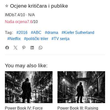
⭐ Ocjene kritičara i publike
IMDb
7.4
/10 · N/A
Naša ocjena
7.6
/10
Tag:
2016
ABC
drama
Kiefer Sutherland
Netflix
politički triler
TV serija
You may also like:
Power Book IV: Force
Power Book III: Raising