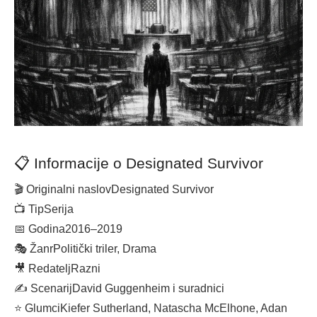
📋 Informacije o Designated Survivor
🎬 Originalni naslov
Designated Survivor
📺 Tip
Serija
📅 Godina
2016–2019
🎭 Žanr
Politički triler, Drama
🎥 Redatelj
Razni
✍️ Scenarij
David Guggenheim i suradnici
⭐ Glumci
Kiefer Sutherland, Natascha McElhone, Adan