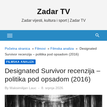
Skip
Zadar TV
to
content
Zadar vijesti, kultura i sport | Zadar TV
Početna stranica
»
Filmovi
»
Filmska analiza
»
Designated
Survivor recenzija – politika pod opsadom (2016)
FILMSKA ANALIZA
Designated Survivor recenzija –
politika pod opsadom (2016)
Posted
By
Maksimilijan Lauc
8. srpnja 2026.
on