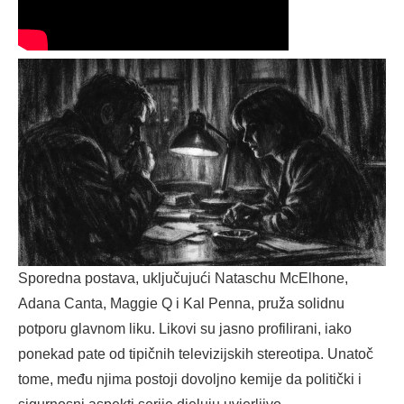
Sporedna postava, uključujući Nataschu McElhone,
Adana Canta, Maggie Q i Kal Penna, pruža solidnu
potporu glavnom liku. Likovi su jasno profilirani, iako
ponekad pate od tipičnih televizijskih stereotipa. Unatoč
tome, među njima postoji dovoljno kemije da politički i