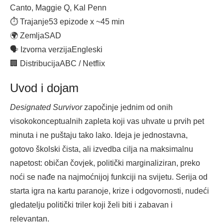
Canto, Maggie Q, Kal Penn
⏱ Trajanje
53 epizode x ~45 min
🌍 Zemlja
SAD
🗣 Izvorna verzija
Engleski
🏢 Distribucija
ABC / Netflix
Uvod i dojam
Designated Survivor
započinje jednim od onih
visokokonceptualnih zapleta koji vas uhvate u prvih pet
minuta i ne puštaju tako lako. Ideja je jednostavna,
gotovo školski čista, ali izvedba cilja na maksimalnu
napetost: običan čovjek, politički marginaliziran, preko
noći se nađe na najmoćnijoj funkciji na svijetu. Serija od
starta igra na kartu paranoje, krize i odgovornosti, nudeći
gledatelju politički triler koji želi biti i zabavan i
relevantan.