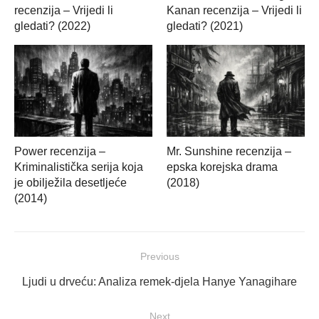
recenzija – Vrijedi li
Kanan recenzija – Vrijedi li
gledati? (2022)
gledati? (2021)
Power recenzija –
Mr. Sunshine recenzija –
Kriminalistička serija koja
epska korejska drama
je obilježila desetljeće
(2018)
(2014)
Navigacija
Previous
objava
Previous
Ljudi u drveću: Analiza remek-djela Hanye Yanagihare
post:
Next