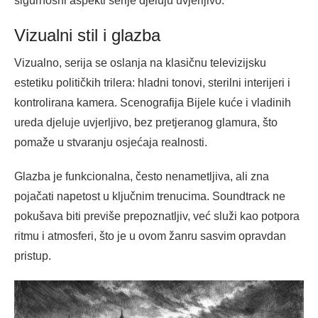
sigurnosni aspekti serije djeluju uvjerljivo.
Vizualni stil i glazba
Vizualno, serija se oslanja na klasičnu televizijsku
estetiku političkih trilera: hladni tonovi, sterilni interijeri i
kontrolirana kamera. Scenografija Bijele kuće i vladinih
ureda djeluje uvjerljivo, bez pretjeranog glamura, što
pomaže u stvaranju osjećaja realnosti.
Glazba je funkcionalna, često nenametljiva, ali zna
pojačati napetost u ključnim trenucima. Soundtrack ne
pokušava biti previše prepoznatljiv, već služi kao potpora
ritmu i atmosferi, što je u ovom žanru sasvim opravdan
pristup.