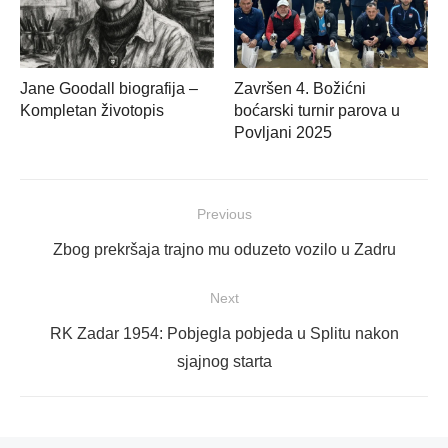
Jane Goodall biografija –
Završen 4. Božićni
Kompletan životopis
boćarski turnir parova u
Povljani 2025
Navigacija
Previous
objava
Previous
Zbog prekršaja trajno mu oduzeto vozilo u Zadru
post:
Next
Next
RK Zadar 1954: Pobjegla pobjeda u Splitu nakon
post:
sjajnog starta