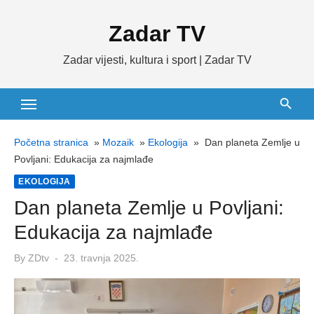
Skip
Zadar TV
to
content
Zadar vijesti, kultura i sport | Zadar TV
Početna stranica
»
Mozaik
»
Ekologija
»
Dan planeta Zemlje u
Povljani: Edukacija za najmlađe
EKOLOGIJA
Dan planeta Zemlje u Povljani:
Edukacija za najmlađe
Posted
By
ZDtv
23. travnja 2025.
on