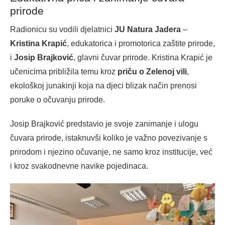
prirode
Radionicu su vodili djelatnici
JU Natura Jadera
–
Kristina Krapić
, edukatorica i promotorica zaštite prirode,
i
Josip Brajković
, glavni čuvar prirode. Kristina Krapić je
učenicima približila temu kroz
priču o Zelenoj vili
,
ekološkoj junakinji koja na djeci blizak način prenosi
poruke o očuvanju prirode.
Josip Brajković predstavio je svoje zanimanje i ulogu
čuvara prirode, istaknuvši koliko je važno povezivanje s
prirodom i njezino očuvanje, ne samo kroz institucije, već
i kroz svakodnevne navike pojedinaca.