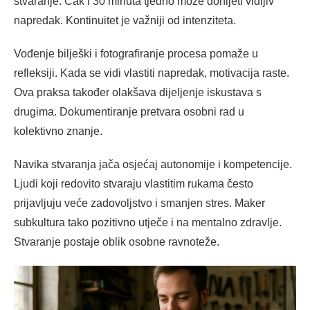
stvaranje. Čak i 30 minuta tjedno može donijeti vidljiv
napredak. Kontinuitet je važniji od intenziteta.
Vođenje bilješki i fotografiranje procesa pomaže u
refleksiji. Kada se vidi vlastiti napredak, motivacija raste.
Ova praksa također olakšava dijeljenje iskustava s
drugima. Dokumentiranje pretvara osobni rad u
kolektivno znanje.
Navika stvaranja jača osjećaj autonomije i kompetencije.
Ljudi koji redovito stvaraju vlastitim rukama često
prijavljuju veće zadovoljstvo i smanjen stres. Maker
subkultura tako pozitivno utječe i na mentalno zdravlje.
Stvaranje postaje oblik osobne ravnoteže.