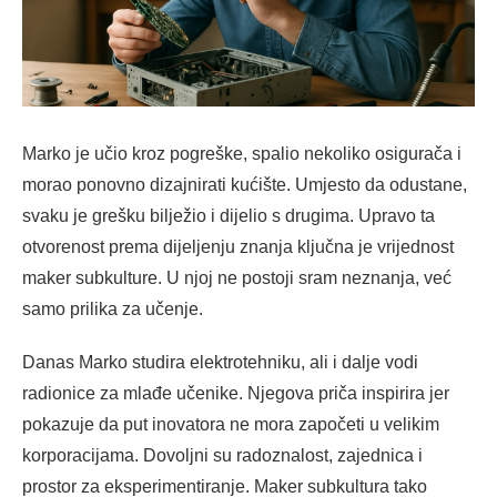
Marko je učio kroz pogreške, spalio nekoliko osigurača i
morao ponovno dizajnirati kućište. Umjesto da odustane,
svaku je grešku bilježio i dijelio s drugima. Upravo ta
otvorenost prema dijeljenju znanja ključna je vrijednost
maker subkulture. U njoj ne postoji sram neznanja, već
samo prilika za učenje.
Danas Marko studira elektrotehniku, ali i dalje vodi
radionice za mlađe učenike. Njegova priča inspirira jer
pokazuje da put inovatora ne mora započeti u velikim
korporacijama. Dovoljni su radoznalost, zajednica i
prostor za eksperimentiranje. Maker subkultura tako