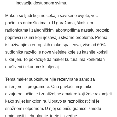
inovaciju dostupnom svima.
Makeri su ljudi koji ne čekaju savršene uvjete, već
počinju s onim što imaju. U garažama, školskim
radionicama i zajedničkim laboratorijima nastaju prototipi,
popravci i izumi koji rješavaju stvarne probleme. Prema
istraživanjima europskih makerspaceova, više od 60%
sudionika razvilo je nove vještine koje su kasnije koristili
u karijeri. To pokazuje da maker kultura ima konkretan
društveni i ekonomski utjecaj.
Tema maker subkulture nije rezervirana samo za
inženjere ili programere. Ona privlači umjetnike,
dizajnere, učitelje i znatiželjne amatere koji žele razumjeti
kako svijet funkcionira. Upravo ta raznolikost čini je
snažnom i otpornom. U njoj se brišu granice između
umjetnosti i tehnologije, ideje i izvedbe.