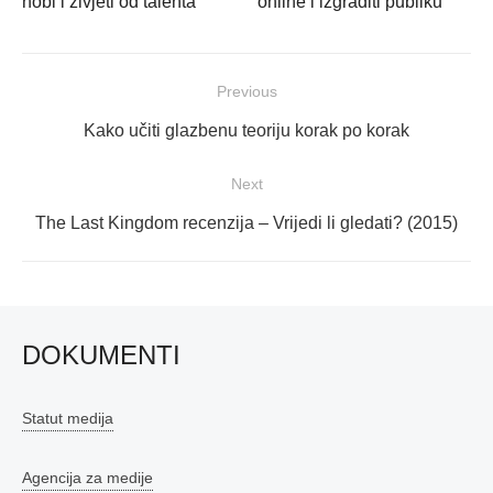
hobi i živjeti od talenta
online i izgraditi publiku
Navigacija
Previous
objava
Previous
Kako učiti glazbenu teoriju korak po korak
post:
Next
Next
The Last Kingdom recenzija – Vrijedi li gledati? (2015)
post:
DOKUMENTI
Statut medija
Agencija za medije