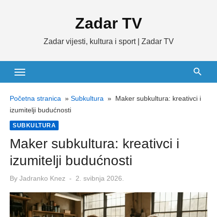
Skip
Zadar TV
to
content
Zadar vijesti, kultura i sport | Zadar TV
Početna stranica
»
Subkultura
»
Maker subkultura: kreativci i
izumitelji budućnosti
SUBKULTURA
Maker subkultura: kreativci i
izumitelji budućnosti
Posted
By
Jadranko Knez
2. svibnja 2026.
on