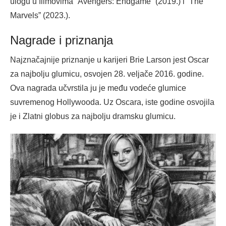
ulogu u filmovima “Avengers: Endgame” (2019.) i “The
Marvels” (2023.).
Nagrade i priznanja
Najznačajnije priznanje u karijeri Brie Larson jest Oscar
za najbolju glumicu, osvojen 28. veljače 2016. godine.
Ova nagrada učvrstila ju je među vodeće glumice
suvremenog Hollywooda. Uz Oscara, iste godine osvojila
je i Zlatni globus za najbolju dramsku glumicu.