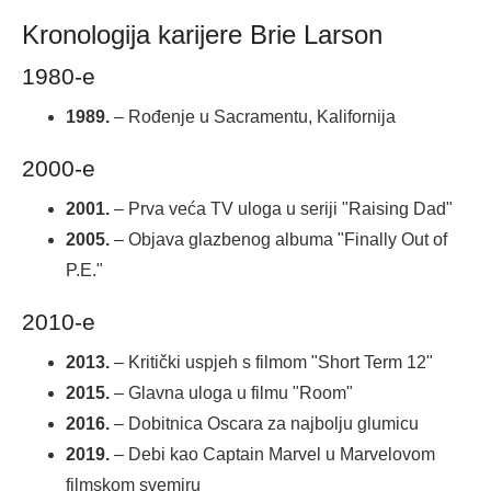
Kronologija karijere Brie Larson
1980-e
1989.
– Rođenje u Sacramentu, Kalifornija
2000-e
2001.
– Prva veća TV uloga u seriji "Raising Dad"
2005.
– Objava glazbenog albuma "Finally Out of
P.E."
2010-e
2013.
– Kritički uspjeh s filmom "Short Term 12"
2015.
– Glavna uloga u filmu "Room"
2016.
– Dobitnica Oscara za najbolju glumicu
2019.
– Debi kao Captain Marvel u Marvelovom
filmskom svemiru