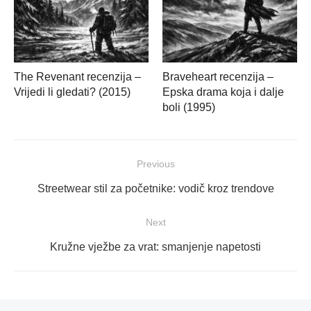
The Revenant recenzija –
Braveheart recenzija –
Vrijedi li gledati? (2015)
Epska drama koja i dalje
boli (1995)
Navigacija
Previous
objava
Previous
Streetwear stil za početnike: vodič kroz trendove
post:
Next
Next
Kružne vježbe za vrat: smanjenje napetosti
post: