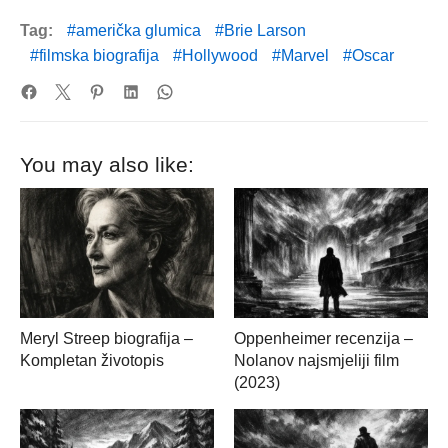
Tag:
američka glumica
Brie Larson
filmska biografija
Hollywood
Marvel
Oscar
You may also like:
Meryl Streep biografija –
Oppenheimer recenzija –
Kompletan životopis
Nolanov najsmjeliji film
(2023)