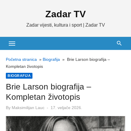
Skip
Zadar TV
to
content
Zadar vijesti, kultura i sport | Zadar TV
Početna stranica
»
Biografija
»
Brie Larson biografija –
Kompletan životopis
BIOGRAFIJA
Brie Larson biografija –
Kompletan životopis
Posted
By
Maksimilijan Lauc
17. veljače 2026.
on