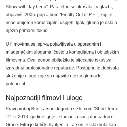
Show with Jay Leno”. Paralelno se okušala i u glazbi,
objavivši 2005. pop album “Finally Out of P.E.”, koji je
imao umjeren komercijalni uspjeh. Ipak, gluma je ostala
njezin primarni fokus.
U filmovima se isprva pojavljivala u sporednim i
mladenačkim ulogama, često u komedijama i obiteljskim
filmovima. Ovaj period obilježilo je stjecanje iskustva i
izgradnja profesionalne reputacije. Postupno je dobivala
složenije uloge koje su najavile njezin glumački
potencijal.
Najpoznatiji filmovi i uloge
Pravi proboj Brie Larson dogodio se filmom “Short Term
12” iz 2013. godine, gdje je tumačila socijalnu radnicu
Grace. Film je kritički hvaljen, a Larson je istaknuta kao