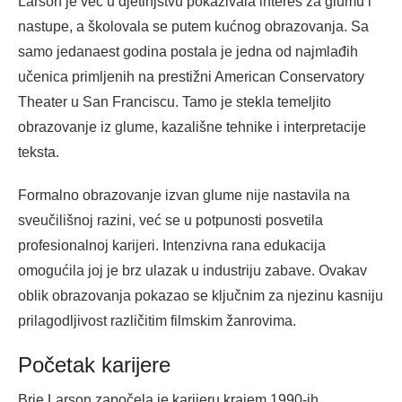
Larson je već u djetinjstvu pokazivala interes za glumu i
nastupe, a školovala se putem kućnog obrazovanja. Sa
samo jedanaest godina postala je jedna od najmlađih
učenica primljenih na prestižni American Conservatory
Theater u San Franciscu. Tamo je stekla temeljito
obrazovanje iz glume, kazališne tehnike i interpretacije
teksta.
Formalno obrazovanje izvan glume nije nastavila na
sveučilišnoj razini, već se u potpunosti posvetila
profesionalnoj karijeri. Intenzivna rana edukacija
omogućila joj je brz ulazak u industriju zabave. Ovakav
oblik obrazovanja pokazao se ključnim za njezinu kasniju
prilagodljivost različitim filmskim žanrovima.
Početak karijere
Brie Larson započela je karijeru krajem 1990-ih,