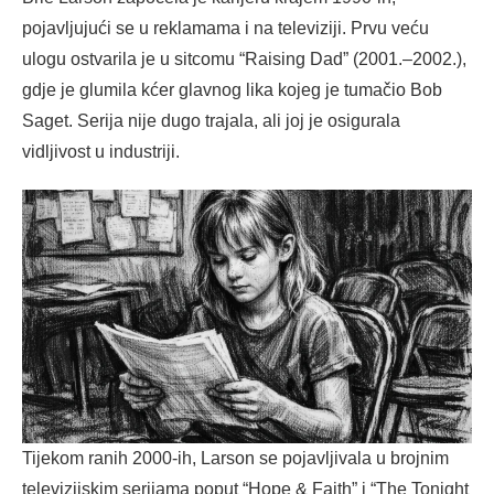
pojavljujući se u reklamama i na televiziji. Prvu veću
ulogu ostvarila je u sitcomu “Raising Dad” (2001.–2002.),
gdje je glumila kćer glavnog lika kojeg je tumačio Bob
Saget. Serija nije dugo trajala, ali joj je osigurala
vidljivost u industriji.
Tijekom ranih 2000-ih, Larson se pojavljivala u brojnim
televizijskim serijama poput “Hope & Faith” i “The Tonight